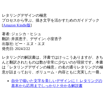
レタリングデザインの極意
プロセスから学ぶ、描き文字を活かすためのガイドブック
[
Amazon Kindle版
]
著者: ジェシカ・ヒシュ
翻訳: 井原恵子、デザイン: 小室杏子
出版社: ビー・エヌ・エヌ
発売日: 2024/2/22
レタリングの解説書は、洋書ではけっこうありますが、きち
んと翻訳されたものは数が非常に少ないのが現状です。本書
は「レタリングデザインの極意」の名の通りレタリングの極
意が詰まっており、ボリューム・内容ともに充実した一冊。
自分で描いた文字を美しいデザインに！ レタリングの
基本から応用までしっかりと分かる解説書