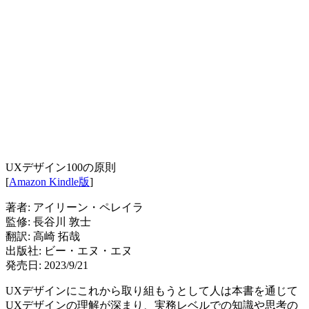
UXデザイン100の原則
[
Amazon Kindle版
]
著者: アイリーン・ペレイラ
監修: 長谷川 敦士
翻訳: 高崎 拓哉
出版社: ビー・エヌ・エヌ
発売日: 2023/9/21
UXデザインにこれから取り組もうとして人は本書を通じて
UXデザインの理解が深まり、実務レベルでの知識や思考の