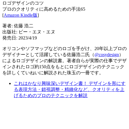
ロゴデザインのコツ
プロのクオリティに高めるための手法65
[
Amazon Kindle版
]
著者: 佐藤 浩二
出版社: ビー・エヌ・エヌ
発売日: 2023/4/19
オリコンやソフマップなどのロゴを手がけ、20年以上プロの
デザイナーとして活躍している佐藤浩二氏（
@cosydesign
）
によるロゴデザインの解説書。著者自らが実際の仕事でデザ
インされたロゴ約150点をもとにロゴデザインのテクニック
を詳しくていねいに解説された珠玉の一冊です。
これはかなり興味深いデザイン書！ デザインを形にす
る表現方法・錯視調整・精緻化など、クオリティを上
げるためのプロのテクニックを解説