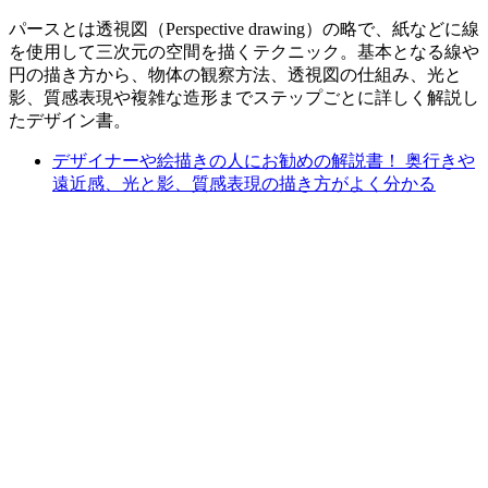
パースとは透視図（Perspective drawing）の略で、紙などに線
を使用して三次元の空間を描くテクニック。基本となる線や
円の描き方から、物体の観察方法、透視図の仕組み、光と
影、質感表現や複雑な造形までステップごとに詳しく解説し
たデザイン書。
デザイナーや絵描きの人にお勧めの解説書！ 奥行きや
遠近感、光と影、質感表現の描き方がよく分かる