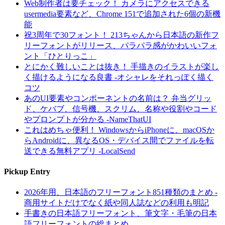
Web制作者は要チェック！ カメラにアクセスできる
usermedia要素など、Chrome 151で追加された6個の新機
能
祝3周年で30フォント！ 213ちゃんから日本語の新作フ
リーフォントがリリース、パラパラ感がかわいいフォ
ント「ひとりっこ」
とにかく難しいことは抜き！ 手描きのイラストが楽し
く描けるようになる良書 -オシャレをそれっぽく描く
コツ
あのUI要素やコンポーネントの名前は？ 弁当グリッ
ド、ケバブ、信号機、スクリム、名称や役割やコード
やプロンプトが分かる -NameThatUI
これはめちゃ便利！ WindowsからiPhoneに、macOSか
らAndroidに、異なるOS・デバイス間でファイルを転
送できる無料アプリ -LocalSend
Pickup Entry
2026年用、日本語のフリーフォント851種類のまとめ -
商用サイトだけでなく紙や同人誌などの利用も明記
手書きの日本語フリーフォント、筆文字・毛筆の日本
語フリーフォントの総まとめ