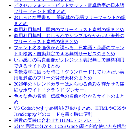
ピクセルフォント・ビットマップ・電卓数字の日本語
フリーフォント 総まとめ
おしゃれな手書き！ 筆記体の英語フリーフォントの総
まとめ
商用利用無料、国内のフリーイラスト素材の総まとめ
商用利用無料、おしゃれでシンプルなかわいい海外の
フリーイラスト素材の総まとめ
フォント名を画像から調べる、日本語・英語のフォン
トを検索・自動判定できる無料サービスのまとめ
いい感じの写真画像がクレジット表記無しで無料利用
できるサイトのまとめ
背景素材に困った時に！ダウンロードしておきたい実
用度満点のフリーの背景素材のまとめ
2026年のトレンドカラーはあらゆる色彩を輝かせる繊
細なホワイト「クラウド ダンサー」
色々な色の名前、伝統色の名前が分かるサイトのまと
め
VS Codeのおすすめ機能拡張のまとめ、HTMLやCSSや
JavaScriptなどのコードを書く時に便利
最近の実装に合わせたHTMLテンプレート
5分で完璧に分かる！CSS Gridの基本的な使い方を解説