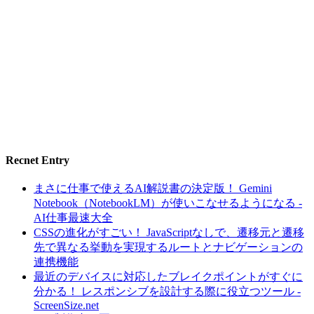
Recnet Entry
まさに仕事で使えるAI解説書の決定版！ Gemini
Notebook（NotebookLM）が使いこなせるようになる -
AI仕事最速大全
CSSの進化がすごい！ JavaScriptなしで、遷移元と遷移
先で異なる挙動を実現するルートとナビゲーションの
連携機能
最近のデバイスに対応したブレイクポイントがすぐに
分かる！ レスポンシブを設計する際に役立つツール -
ScreenSize.net