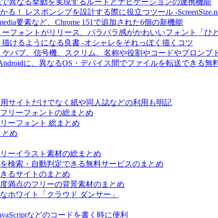
元と遷移先で異なる挙動を実現するルートとナビゲーションの連携機能
レスポンシブを設計する際に役立つツール -ScreenSize.ne
dia要素など、Chrome 151で追加された6個の新機能
作フリーフォントがリリース、パラパラ感がかわいいフォント「ひ
描けるようになる良書 -オシャレをそれっぽく描くコツ
バブ、信号機、スクリム、名称や役割やコードやプロンプトが分かる
らAndroidに、異なるOS・デバイス間でファイルを転送できる無料アプリ
 -商用サイトだけでなく紙や同人誌などの利用も明記
フリーフォントの総まとめ
リーフォント 総まとめ
まとめ
リーイラスト素材の総まとめ
を検索・自動判定できる無料サービスのまとめ
きるサイトのまとめ
度満点のフリーの背景素材のまとめ
細なホワイト「クラウド ダンサー」
avaScriptなどのコードを書く時に便利