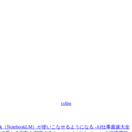
coliss
ook（NotebookLM）が使いこなせるようになる -AI仕事最速大全