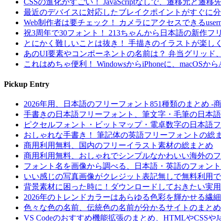
CSSの進化がすごい！ JavaScriptなしで、遷移
最近のデバイスに対応したブレイクポイントがすぐに分かる！ 
Web制作者は要チェック！ カメラにアクセスできるuserme
祝3周年で30フォント！ 213ちゃんから日本語の新
とにかく難しいことは抜き！ 手描きのイラストが楽しく
あのUI要素やコンポーネントの名前は？ 弁当グリッド、ケ
これはめちゃ便利！ WindowsからiPhoneに、macOSか
Pickup Entry
2026年用、日本語のフリーフォント851種類のまとめ
手書きの日本語フリーフォント、筆文字・毛筆の日本語
ピクセルフォント・ビットマップ・電卓数字の日本語フ
おしゃれな手書き！ 筆記体の英語フリーフォントの総
商用利用無料、国内のフリーイラスト素材の総まとめ
商用利用無料、おしゃれでシンプルなかわいい海外のフ
フォント名を画像から調べる、日本語・英語のフォント
いい感じの写真画像がクレジット表記無しで無料利用で
背景素材に困った時に！ダウンロードしておきたい実用
2026年のトレンドカラーはあらゆる色彩を輝かせる繊
色々な色の名前、伝統色の名前が分かるサイトのまとめ
VS Codeのおすすめ機能拡張のまとめ、HTMLやCSSやJ