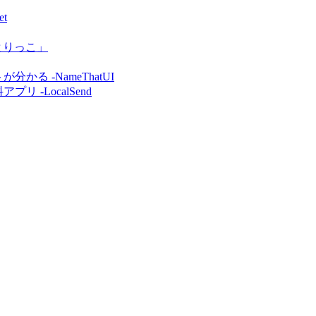
t
とりっこ」
 -NameThatUI
 -LocalSend