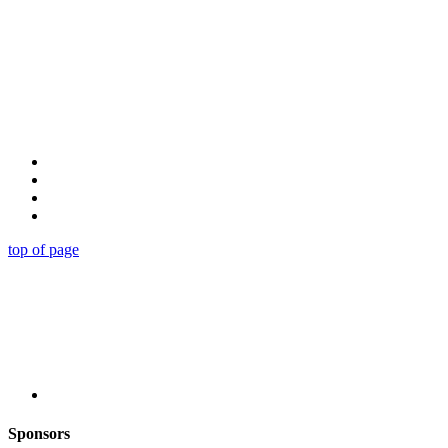
top of page
Sponsors