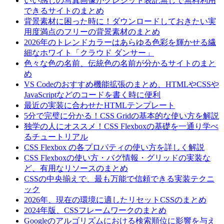
いい感じの写真画像がクレジット表記無しで無料利用
できるサイトのまとめ
背景素材に困った時に！ダウンロードしておきたい実
用度満点のフリーの背景素材のまとめ
2026年のトレンドカラーはあらゆる色彩を輝かせる繊
細なホワイト「クラウド ダンサー」
色々な色の名前、伝統色の名前が分かるサイトのまと
め
VS Codeのおすすめ機能拡張のまとめ、HTMLやCSSや
JavaScriptなどのコードを書く時に便利
最近の実装に合わせたHTMLテンプレート
5分で完璧に分かる！CSS Gridの基本的な使い方を解説
独学の人にオススメ！CSS Flexboxの基礎を一通り学べ
るチュートリアル
CSS Flexbox の各プロパティの使い方を詳しく解説
CSS Flexboxの使い方・バグ情報・グリッドの実装な
ど、有用なリソースのまとめ
CSSの中央揃えで、最も万能で信頼できる実装テクニ
ック
2026年、現在の環境に適したリセットCSSのまとめ
2024年版、CSSフレームワークのまとめ
Googleのアルゴリズムにおける検索順位に影響を与え