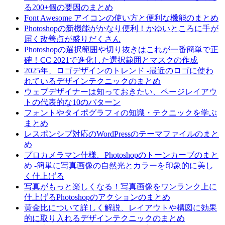
る200+個の要因のまとめ
Font Awesome アイコンの使い方と便利な機能のまとめ
Photoshopの新機能がかなり便利！かゆいところに手が
届く改善点が盛りだくさん
Photoshopの選択範囲や切り抜きはこれが一番簡単で正
確！CC 2021で進化した選択範囲とマスクの作成
2025年、ロゴデザインのトレンド -最近のロゴに使わ
れているデザインテクニックのまとめ
ウェブデザイナーは知っておきたい、ページレイアウ
トの代表的な10のパターン
フォントやタイポグラフィの知識・テクニックを学ぶ
まとめ
レスポンシブ対応のWordPressのテーマファイルのまと
め
プロカメラマン仕様、Photoshopのトーンカーブのまと
め -簡単に写真画像の自然光とカラーを印象的に美し
く仕上げる
写真がもっと楽しくなる！写真画像をワンランク上に
仕上げるPhotoshopのアクションのまとめ
黄金比について詳しく解説、レイアウトや構図に効果
的に取り入れるデザインテクニックのまとめ