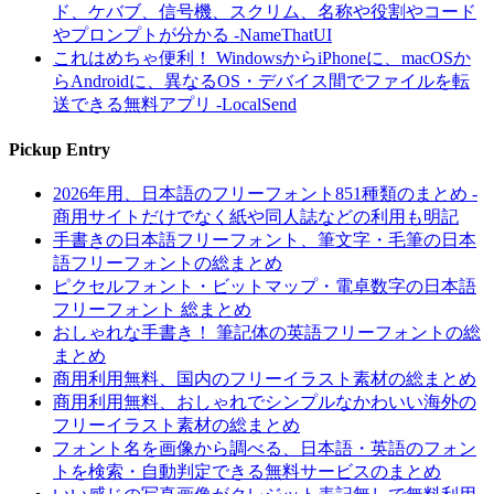
ド、ケバブ、信号機、スクリム、名称や役割やコード
やプロンプトが分かる -NameThatUI
これはめちゃ便利！ WindowsからiPhoneに、macOSか
らAndroidに、異なるOS・デバイス間でファイルを転
送できる無料アプリ -LocalSend
Pickup Entry
2026年用、日本語のフリーフォント851種類のまとめ -
商用サイトだけでなく紙や同人誌などの利用も明記
手書きの日本語フリーフォント、筆文字・毛筆の日本
語フリーフォントの総まとめ
ピクセルフォント・ビットマップ・電卓数字の日本語
フリーフォント 総まとめ
おしゃれな手書き！ 筆記体の英語フリーフォントの総
まとめ
商用利用無料、国内のフリーイラスト素材の総まとめ
商用利用無料、おしゃれでシンプルなかわいい海外の
フリーイラスト素材の総まとめ
フォント名を画像から調べる、日本語・英語のフォン
トを検索・自動判定できる無料サービスのまとめ