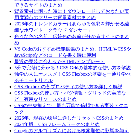
できるサイトのまとめ
背景素材に困った時に！ダウンロードしておきたい実
用度満点のフリーの背景素材のまとめ
2026年のトレンドカラーはあらゆる色彩を輝かせる繊
細なホワイト「クラウド ダンサー」
色々な色の名前、伝統色の名前が分かるサイトのまと
め
VS Codeのおすすめ機能拡張のまとめ、HTMLやCSSや
JavaScriptなどのコードを書く時に便利
最近の実装に合わせたHTMLテンプレート
5分で完璧に分かる！CSS Gridの基本的な使い方を解説
独学の人にオススメ！CSS Flexboxの基礎を一通り学べ
るチュートリアル
CSS Flexbox の各プロパティの使い方を詳しく解説
CSS Flexboxの使い方・バグ情報・グリッドの実装な
ど、有用なリソースのまとめ
CSSの中央揃えで、最も万能で信頼できる実装テクニ
ック
2026年、現在の環境に適したリセットCSSのまとめ
2024年版、CSSフレームワークのまとめ
Googleのアルゴリズムにおける検索順位に影響を与え