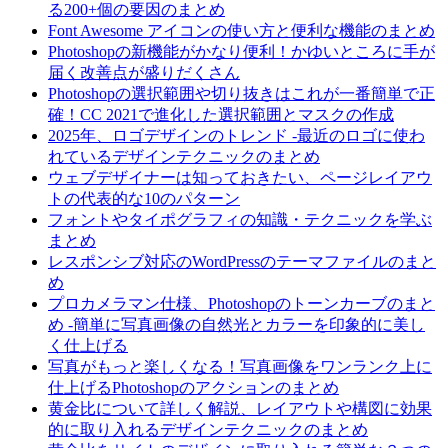
る200+個の要因のまとめ
Font Awesome アイコンの使い方と便利な機能のまとめ
Photoshopの新機能がかなり便利！かゆいところに手が
届く改善点が盛りだくさん
Photoshopの選択範囲や切り抜きはこれが一番簡単で正
確！CC 2021で進化した選択範囲とマスクの作成
2025年、ロゴデザインのトレンド -最近のロゴに使わ
れているデザインテクニックのまとめ
ウェブデザイナーは知っておきたい、ページレイアウ
トの代表的な10のパターン
フォントやタイポグラフィの知識・テクニックを学ぶ
まとめ
レスポンシブ対応のWordPressのテーマファイルのまと
め
プロカメラマン仕様、Photoshopのトーンカーブのまと
め -簡単に写真画像の自然光とカラーを印象的に美し
く仕上げる
写真がもっと楽しくなる！写真画像をワンランク上に
仕上げるPhotoshopのアクションのまとめ
黄金比について詳しく解説、レイアウトや構図に効果
的に取り入れるデザインテクニックのまとめ