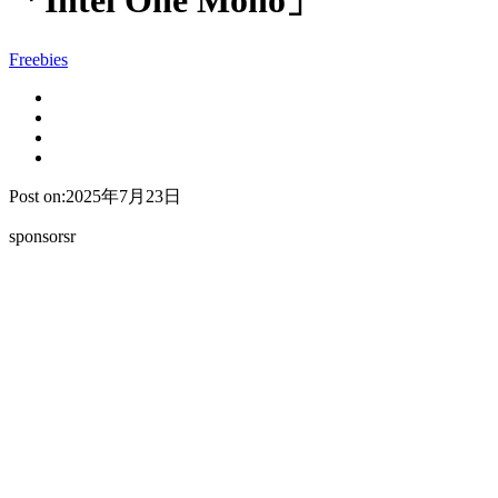
「Intel One Mono」
Freebies
Post on:2025年7月23日
sponsorsr