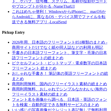
ド、ケバブ、信号機、スクリム、名称や役割やコード
やプロンプトが分かる -NameThatUI
これはめちゃ便利！ WindowsからiPhoneに、macOSか
らAndroidに、異なるOS・デバイス間でファイルを転
送できる無料アプリ -LocalSend
Pickup Entry
2026年用、日本語のフリーフォント851種類のまとめ -
商用サイトだけでなく紙や同人誌などの利用も明記
手書きの日本語フリーフォント、筆文字・毛筆の日本
語フリーフォントの総まとめ
ピクセルフォント・ビットマップ・電卓数字の日本語
フリーフォント 総まとめ
おしゃれな手書き！ 筆記体の英語フリーフォントの総
まとめ
商用利用無料、国内のフリーイラスト素材の総まとめ
商用利用無料、おしゃれでシンプルなかわいい海外の
フリーイラスト素材の総まとめ
フォント名を画像から調べる、日本語・英語のフォン
トを検索・自動判定できる無料サービスのまとめ
いい感じの写真画像がクレジット表記無しで無料利用