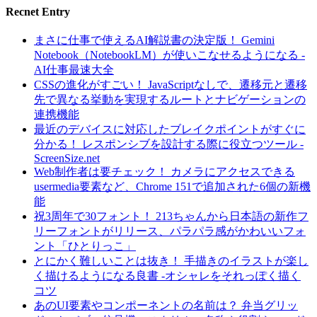
Recnet Entry
まさに仕事で使えるAI解説書の決定版！ Gemini
Notebook（NotebookLM）が使いこなせるようになる -
AI仕事最速大全
CSSの進化がすごい！ JavaScriptなしで、遷移元と遷移
先で異なる挙動を実現するルートとナビゲーションの
連携機能
最近のデバイスに対応したブレイクポイントがすぐに
分かる！ レスポンシブを設計する際に役立つツール -
ScreenSize.net
Web制作者は要チェック！ カメラにアクセスできる
usermedia要素など、Chrome 151で追加された6個の新機
能
祝3周年で30フォント！ 213ちゃんから日本語の新作フ
リーフォントがリリース、パラパラ感がかわいいフォ
ント「ひとりっこ」
とにかく難しいことは抜き！ 手描きのイラストが楽し
く描けるようになる良書 -オシャレをそれっぽく描く
コツ
あのUI要素やコンポーネントの名前は？ 弁当グリッ