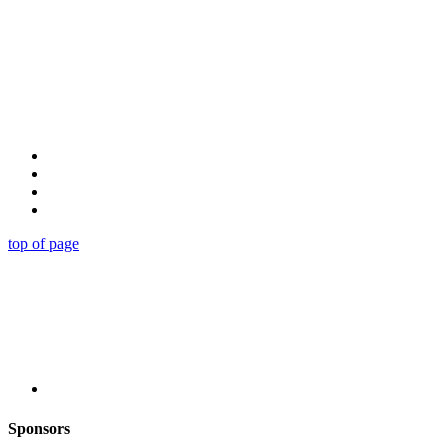
top of page
Sponsors