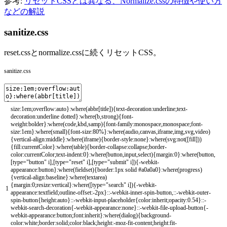
参考:
リセットCSSとは異なる、Normalize.cssの特徴や使い方
などの解説
sanitize.css
reset.cssとnormalize.cssに続くリセットCSS。
sanitize.css
size
:
1em
;
overflow
:
auto
}
:
where
(
abbr
[
title
]
)
{
text
-
decoration
:
underline
;
text
-
decoration
:
underline
dotted
}
:
where
(
b
,
strong
)
{
font
-
weight
:
bolder
}
:
where
(
code
,
kbd
,
samp
)
{
font
-
family
:
monospace
,
monospace
;
font
-
size
:
1em
}
:
where
(
small
)
{
font
-
size
:
80
%
}
:
where
(
audio
,
canvas
,
iframe
,
img
,
svg
,
video
)
{
vertical
-
align
:
middle
}
:
where
(
iframe
)
{
border
-
style
:
none
}
:
where
(
svg
:
not
(
[
fill
]
)
)
{
fill
:
currentColor
}
:
where
(
table
)
{
border
-
collapse
:
collapse
;
border
-
color
:
currentColor
;
text
-
indent
:
0
}
:
where
(
button
,
input
,
select
)
{
margin
:
0
}
:
where
(
button
,
[
type
=
"button"
i
]
,
[
type
=
"reset"
i
]
,
[
type
=
"submit"
i
]
)
{
-
webkit
-
appearance
:
button
}
:
where
(
fieldset
)
{
border
:
1px
solid
#a0a0a0}:where(progress)
{vertical-align:baseline}:where(textarea)
{margin:0;resize:vertical}:where([type="search" i]){-webkit-
1
appearance:textfield;outline-offset:-2px}::-webkit-inner-spin-button,::-webkit-outer-
spin-button{height:auto}::-webkit-input-placeholder{color:inherit;opacity:0.54}::-
webkit-search-decoration{-webkit-appearance:none}::-webkit-file-upload-button{-
webkit-appearance:button;font:inherit}:where(dialog){background-
color:white;border:solid;color:black;height:-moz-fit-content;height:fit-