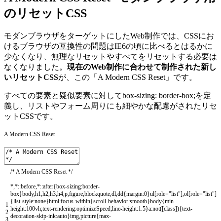
のリセットCSS
モダンブラウザをターゲットにしたWeb制作では、CSSにお
けるブラウザの互換性の問題はIE6の頃に比べるとはるかに
少なくなり、無理なリセットやすべてをリセットする必要は
なくなりました。
現在のWeb制作に合わせて制作された新し
いリセットCSS
が、この「A Modern CSS Reset」です。
すべての要素と疑似要素に対してbox-sizing: border-box;を定
義し、リストやフォーム周りにも細やかな配慮がされたリセ
ットCSSです。
A Modern CSS Reset
/* A Modern CSS Reset */
*
,
*
::
before
,
*
::
after
{
box
-
sizing
:
border
-
box
}
body
,
h1
,
h2
,
h3
,
h4
,
p
,
figure
,
blockquote
,
dl
,
dd
{
margin
:
0
}
ul
[
role
=
"list"
]
,
ol
[
role
=
"list"
]
{
list
-
style
:
none
}
html
:
focus
-
within
{
scroll
-
behavior
:
smooth
}
body
{
min
-
1
height
:
100vh
;
text
-
rendering
:
optimizeSpeed
;
line
-
height
:
1.5
}
a
:
not
(
[
class
]
)
{
text
-
2
decoration
-
skip
-
ink
:
auto
}
img
,
picture
{
max
-
3