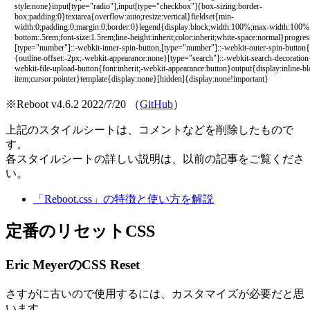
style:none}input[type="radio"],input[type="checkbox"]{box-sizing:border-
box;padding:0}textarea{overflow:auto;resize:vertical}fieldset{min-
width:0;padding:0;margin:0;border:0}legend{display:block;width:100%;max-width:100%
bottom:.5rem;font-size:1.5rem;line-height:inherit;color:inherit;white-space:normal}progres
[type="number"]::-webkit-inner-spin-button,[type="number"]::-webkit-outer-spin-button{
{outline-offset:-2px;-webkit-appearance:none}[type="search"]::-webkit-search-decoratio
webkit-file-upload-button{font:inherit;-webkit-appearance:button}output{display:inline-b
item;cursor:pointer}template{display:none}[hidden]{display:none!important}
※Reboot v4.6.2 2022/7/20 （
GitHub
）
上記のスタイルシートは、コメントなどを削除したもので
す。
各スタイルシートの詳しい説明は、以前の記事をご覧くださ
い。
「Reboot.css」の特徴と使い方を解説
定番のリセットCSS
Eric MeyerのCSS Reset
さすがに古いので使用するには、カスタマイズが必要だと思
います。