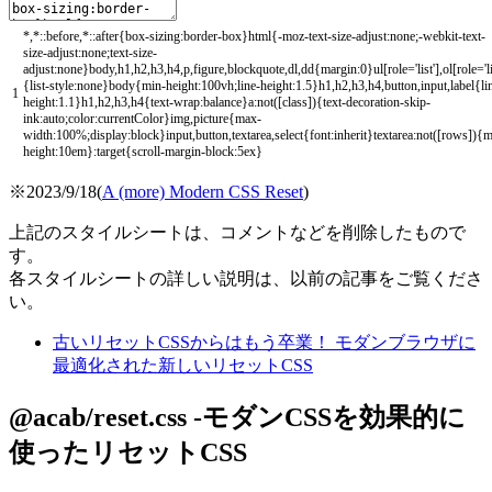
*
,
*
::
before
,
*
::
after
{
box
-
sizing
:
border
-
box
}
html
{
-
moz
-
text
-
size
-
adjust
:
none
;
-
webkit
-
text
-
size
-
adjust
:
none
;
text
-
size
-
adjust
:
none
}
body
,
h1
,
h2
,
h3
,
h4
,
p
,
figure
,
blockquote
,
dl
,
dd
{
margin
:
0
}
ul
[
role
=
'list'
]
,
ol
[
role
=
'l
{
list
-
style
:
none
}
body
{
min
-
height
:
100vh
;
line
-
height
:
1.5
}
h1
,
h2
,
h3
,
h4
,
button
,
input
,
label
{
li
1
height
:
1.1
}
h1
,
h2
,
h3
,
h4
{
text
-
wrap
:
balance
}
a
:
not
(
[
class
]
)
{
text
-
decoration
-
skip
-
ink
:
auto
;
color
:
currentColor
}
img
,
picture
{
max
-
width
:
100
%
;
display
:
block
}
input
,
button
,
textarea
,
select
{
font
:
inherit
}
textarea
:
not
(
[
rows
]
)
{
m
height
:
10em
}
:
target
{
scroll
-
margin
-
block
:
5ex
}
※2023/9/18(
A (more) Modern CSS Reset
)
上記のスタイルシートは、コメントなどを削除したもので
す。
各スタイルシートの詳しい説明は、以前の記事をご覧くださ
い。
古いリセットCSSからはもう卒業！ モダンブラウザに
最適化された新しいリセットCSS
@acab/reset.css -モダンCSSを効果的に
使ったリセットCSS