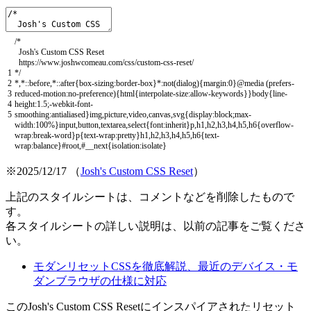
/*
Josh's Custom CSS Reset
https://www.joshwcomeau.com/css/custom-css-reset/
1
*/
2
*
,
*
::
before
,
*
::
after
{
box
-
sizing
:
border
-
box
}
*
:
not
(
dialog
)
{
margin
:
0
}
@
media
(
prefers
-
3
reduced
-
motion
:
no
-
preference
)
{
html
{
interpolate
-
size
:
allow
-
keywords
}
}
body
{
line
-
4
height
:
1.5
;
-
webkit
-
font
-
5
smoothing
:
antialiased
}
img
,
picture
,
video
,
canvas
,
svg
{
display
:
block
;
max
-
width
:
100
%
}
input
,
button
,
textarea
,
select
{
font
:
inherit
}
p
,
h1
,
h2
,
h3
,
h4
,
h5
,
h6
{
overflow
-
wrap
:
break
-
word
}
p
{
text
-
wrap
:
pretty
}
h1
,
h2
,
h3
,
h4
,
h5
,
h6
{
text
-
wrap
:
balance
}
#root,#__next{isolation:isolate}
※2025/12/17 （
Josh's Custom CSS Reset
）
上記のスタイルシートは、コメントなどを削除したもので
す。
各スタイルシートの詳しい説明は、以前の記事をご覧くださ
い。
モダンリセットCSSを徹底解説、最近のデバイス・モ
ダンブラウザの仕様に対応
このJosh's Custom CSS Resetにインスパイアされたリセット