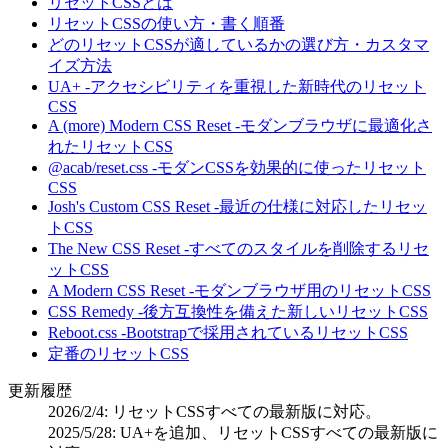
リセットCSSとは
リセットCSSの使い方・書く順番
どのリセットCSSが適しているかの選び方・カスタマ
イズ方法
UA+ -アクセシビリティを重視した新時代のリセット
CSS
A (more) Modern CSS Reset -モダンブラウザに最適化さ
れたリセットCSS
@acab/reset.css -モダンCSSを効果的に使ったリセット
CSS
Josh's Custom CSS Reset -最近の仕様に対応したリセッ
トCSS
The New CSS Reset -すべてのスタイルを削除するリセ
ットCSS
A Modern CSS Reset -モダンブラウザ用のリセットCSS
CSS Remedy -後方互換性を備えた新しいリセットCSS
Reboot.css -Bootstrapで採用されているリセットCSS
定番のリセットCSS
更新履歴
2026/2/4: リセットCSSすべての最新版に対応。
2025/5/28: UA+を追加、リセットCSSすべての最新版に