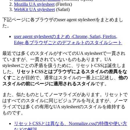
Mozilla UA stylesheet
(Firefox)
WebKit UA stylesheet
(Safari)
下記ページに各ブラウザのuser agent stylesheetをまとめまし
た。
user agent stylesheetのまとめ -Chrome, Safari, Firefox,
Edge 各ブラウザごとのデフォルトのスタイルシート
最近では多くのスタイルがすべてのUA stylesheetで一貫され
ていますが、一貫されていないものもあります。UA
stylesheetごとの矛盾を扱うために、リセットCSSは誕生しま
した。
リセットCSSとはブラウザによるスタイルの差異をな
くす
ことが目的で、通常はスタイルの一番上に記述し、
他の
スタイルの前にページに適用されるスタイル
です。
また、似たものとしてノーマライズがあります。リセットで
はすべてのスタイルに同じビジュアルを与えますが、ノーマ
ライズでは多くの有用なUA stylesheetのスタイルを維持する
ものです。
リセットCSSとは異なる、Normalize.cssの特徴や使い方
などの解説