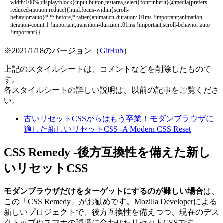
width
:
100
%
;
display
:
block
}
input
,
button
,
textarea
,
select
{
font
:
inherit
}
@
media
(
prefers
-
reduced
-
motion
:
reduce
)
{
html
:
focus
-
within
{
scroll
-
behavior
:
auto
}
*
,
*
::
before
,
*
::
after
{
animation
-
duration
:
.
01ms
!
important
;
animation
-
iteration
-
count
:
1
!
important
;
transition
-
duration
:
.
01ms
!
important
;
scroll
-
behavior
:
auto
!
important
}
}
※2021/1/18のバージョン（
GitHub
）
上記のスタイルシートは、コメントなどを削除したもので
す。
各スタイルシートの詳しい説明は、以前の記事をご覧くださ
い。
古いリセットCSSからはもう卒業！モダンブラウザに
適した新しいリセットCSS -A Modern CSS Reset
CSS Remedy -後方互換性を備えた新し
いリセットCSS
モダンブラウザだけをターゲットにするのが難しい場合
は、
この「CSS Remedy」がお勧めです。Mozilla Developerによる
新しいプロジェクトで、後方互換性を備えつつ、現在のデス
クトップやスマホの環境に合わせたリセットCSSです。