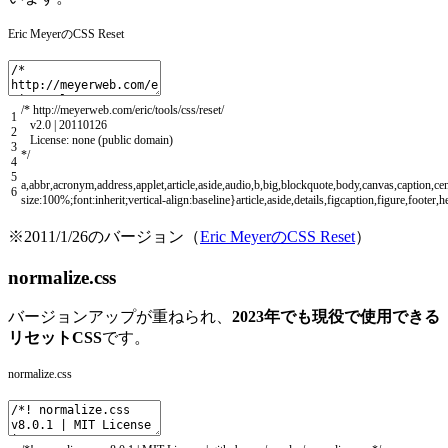
Eric MeyerのCSS Reset
/* http://meyerweb.com/eric/tools/css/reset/
1
v2.0 | 20110126
2
License: none (public domain)
3
*/
4
5
a
,
abbr
,
acronym
,
address
,
applet
,
article
,
aside
,
audio
,
b
,
big
,
blockquote
,
body
,
canvas
,
caption
,
cen
6
size
:
100
%
;
font
:
inherit
;
vertical
-
align
:
baseline
}
article
,
aside
,
details
,
figcaption
,
figure
,
footer
,
h
※2011/1/26のバージョン（
Eric MeyerのCSS Reset
）
normalize.css
バージョンアップが重ねられ、
2023年でも現役で使用できる
リセットCSS
です。
normalize.css