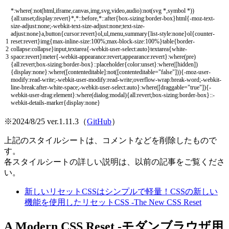
*
:
where
(
:
not
(
html
,
iframe
,
canvas
,
img
,
svg
,
video
,
audio
)
:
not
(
svg *
,
symbol *
)
)
{
all
:
unset
;
display
:
revert
}
*
,
*
::
before
,
*
::
after
{
box
-
sizing
:
border
-
box
}
html
{
-
moz
-
text
-
size
-
adjust
:
none
;
-
webkit
-
text
-
size
-
adjust
:
none
;
text
-
size
-
adjust
:
none
}
a
,
button
{
cursor
:
revert
}
ol
,
ul
,
menu
,
summary
{
list
-
style
:
none
}
ol
{
counter
-
1
reset
:
revert
}
img
{
max
-
inline
-
size
:
100
%
;
max
-
block
-
size
:
100
%
}
table
{
border
-
2
collapse
:
collapse
}
input
,
textarea
{
-
webkit
-
user
-
select
:
auto
}
textarea
{
white
-
3
space
:
revert
}
meter
{
-
webkit
-
appearance
:
revert
;
appearance
:
revert
}
:
where
(
pre
)
{
all
:
revert
;
box
-
sizing
:
border
-
box
}
::
placeholder
{
color
:
unset
}
:
where
(
[
hidden
]
)
{
display
:
none
}
:
where
(
[
contenteditable
]
:
not
(
[
contenteditable
=
"false"
]
)
)
{
-
moz
-
user
-
modify
:
read
-
write
;
-
webkit
-
user
-
modify
:
read
-
write
;
overflow
-
wrap
:
break
-
word
;
-
webkit
-
line
-
break
:
after
-
white
-
space
;
-
webkit
-
user
-
select
:
auto
}
:
where
(
[
draggable
=
"true"
]
)
{
-
webkit
-
user
-
drag
:
element
}
:
where
(
dialog
:
modal
)
{
all
:
revert
;
box
-
sizing
:
border
-
box
}
::
-
webkit
-
details
-
marker
{
display
:
none
}
※2024/8/25 ver.1.11.3（
GitHub
）
上記のスタイルシートは、コメントなどを削除したもので
す。
各スタイルシートの詳しい説明は、以前の記事をご覧くださ
い。
新しいリセットCSSはシンプルで軽量！CSSの新しい
機能を使用したリセットCSS -The New CSS Reset
A Modern CSS Reset -モダンブラウザ用