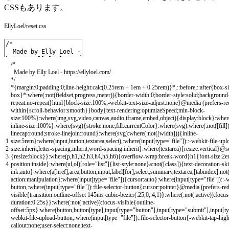
CSSもあります。
EllyLoel/reset.css
/*
Made by Elly Loel - https://ellyloel.com/
*/
*
{
margin
:
0
;
padding
:
0
;
line
-
height
:
calc
(
0.25rem
+
1em
+
0.25rem
)
}
*
,
::
before
,
::
after
{
box
-
s
box
}
*
:
where
(
:
not
(
fieldset
,
progress
,
meter
)
)
{
border
-
width
:
0
;
border
-
style
:
solid
;
background
repeat
:
no
-
repeat
}
html
{
block
-
size
:
100
%
;
-
webkit
-
text
-
size
-
adjust
:
none
}
@
media
(
prefers
-
re
within
{
scroll
-
behavior
:
smooth
}
}
body
{
text
-
rendering
:
optimizeSpeed
;
min
-
block
-
size
:
100
%
}
:
where
(
img
,
svg
,
video
,
canvas
,
audio
,
iframe
,
embed
,
object
)
{
display
:
block
}
:
wher
inline
-
size
:
100
%
}
:
where
(
svg
)
{
stroke
:
none
;
fill
:
currentColor
}
:
where
(
svg
)
:
where
(
:
not
(
[
fill
]
linecap
:
round
;
stroke
-
linejoin
:
round
}
:
where
(
svg
)
:
where
(
:
not
(
[
width
]
)
)
{
inline
-
1
size
:
5rem
}
:
where
(
input
,
button
,
textarea
,
select
)
,
:
where
(
input
[
type
=
"file"
]
)
::
-
webkit
-
file
-
upl
2
size
:
inherit
;
letter
-
spacing
:
inherit
;
word
-
spacing
:
inherit
}
:
where
(
textarea
)
{
resize
:
vertical
}
@
s
3
{
resize
:
block
}
}
:
where
(
p
,
h1
,
h2
,
h3
,
h4
,
h5
,
h6
)
{
overflow
-
wrap
:
break
-
word
}
h1
{
font
-
size
:
2e
4
position
:
inside
}
:
where
(
ul
,
ol
)
[
role
=
"list"
]
{
list
-
style
:
none
}
a
:
not
(
[
class
]
)
{
text
-
decoration
-
sk
ink
:
auto
}
:
where
(
a
[
href
]
,
area
,
button
,
input
,
label
[
for
]
,
select
,
summary
,
textarea
,
[
tabindex
]
:
not
action
:
manipulation
}
:
where
(
input
[
type
=
"file"
]
)
{
cursor
:
auto
}
:
where
(
input
[
type
=
"file"
]
)
::
-
w
button
,
:
where
(
input
[
type
=
"file"
]
)
::
file
-
selector
-
button
{
cursor
:
pointer
}
@
media
(
prefers
-
re
visible
{
transition
:
outline
-
offset
145ms
cubic
-
bezier
(
.
25
,
0
,
.
4
,
1
)
}
:
where
(
:
not
(
:
active
)
)
:
focus
duration
:
0.25s
}
}
:
where
(
:
not
(
:
active
)
)
:
focus
-
visible
{
outline
-
offset
:
5px
}
:
where
(
button
,
button
[
type
]
,
input
[
type
=
"button"
]
,
input
[
type
=
"submit"
]
,
input
[
t
webkit
-
file
-
upload
-
button
,
:
where
(
input
[
type
=
"file"
]
)
::
file
-
selector
-
button
{
-
webkit
-
tap
-
high
callout:none;user-select:none;text-