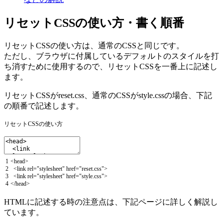
リセットCSSの使い方・書く順番
リセットCSSの使い方は、通常のCSSと同じです。
ただし、ブラウザに付属しているデフォルトのスタイルを打
ち消すために使用するので、
リセットCSSを一番上に記述
し
ます。
リセットCSSが
reset.css
、通常のCSSが
style.css
の場合、下記
の順番で記述します。
リセットCSSの使い方
1
<
head
>
2
<
link
rel
=
"stylesheet"
href
=
"reset.css"
>
3
<
link
rel
=
"stylesheet"
href
=
"style.css"
>
4
<
/
head
>
HTMLに記述する時の注意点は、下記ページに詳しく解説し
ています。