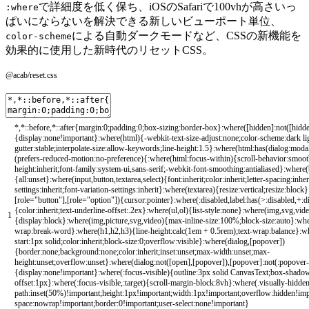
で詳細度を低く保ち、iOSのSafariで100vhが高さいっ
:where
ぱいにならないを解決できる新しいビューポート単位、
による自動ダークモードなど、CSSの新機能を
color-scheme
効果的に使用した新時代のリセットCSS。
@acab/reset.css
*
,
*
::
before
,
*
::
after
{
margin
:
0
;
padding
:
0
;
box
-
sizing
:
border
-
box
}
:
where
(
[
hidden
]
:
not
(
[
hidd
{
display
:
none
!
important
}
:
where
(
html
)
{
-
webkit
-
text
-
size
-
adjust
:
none
;
color
-
scheme
:
dark
li
gutter
:
stable
;
interpolate
-
size
:
allow
-
keywords
;
line
-
height
:
1.5
}
:
where
(
html
:
has
(
dialog
:
moda
(
prefers
-
reduced
-
motion
:
no
-
preference
)
{
:
where
(
html
:
focus
-
within
)
{
scroll
-
behavior
:
smoot
height
:
inherit
;
font
-
family
:
system
-
ui
,
sans
-
serif
;
-
webkit
-
font
-
smoothing
:
antialiased
}
:
where
(
{
all
:
unset
}
:
where
(
input
,
button
,
textarea
,
select
)
{
font
:
inherit
;
color
:
inherit
;
letter
-
spacing
:
inher
settings
:
inherit
;
font
-
variation
-
settings
:
inherit
}
:
where
(
textarea
)
{
resize
:
vertical
;
resize
:
block
}
[
role
=
"button"
]
,
[
role
=
"option"
]
)
{
cursor
:
pointer
}
:
where
(
:
disabled
,
label
:
has
(
>
:
disabled
,
+
:
d
{
color
:
inherit
;
text
-
underline
-
offset
:
.
2ex
}
:
where
(
ul
,
ol
)
{
list
-
style
:
none
}
:
where
(
img
,
svg
,
vid
1
{
display
:
block
}
:
where
(
img
,
picture
,
svg
,
video
)
{
max
-
inline
-
size
:
100
%
;
block
-
size
:
auto
}
:
whe
wrap
:
break
-
word
}
:
where
(
h1
,
h2
,
h3
)
{
line
-
height
:
calc
(
1em
+
0.5rem
)
;
text
-
wrap
:
balance
}
:
w
start
:
1px
solid
;
color
:
inherit
;
block
-
size
:
0
;
overflow
:
visible
}
:
where
(
dialog
,
[
popover
]
)
{
border
:
none
;
background
:
none
;
color
:
inherit
;
inset
:
unset
;
max
-
width
:
unset
;
max
-
height
:
unset
;
overflow
:
unset
}
:
where
(
dialog
:
not
(
[
open
]
,
[
popover
]
)
,
[
popover
]
:
not
(
:
popover
-
{
display
:
none
!
important
}
:
where
(
:
focus
-
visible
)
{
outline
:
3px
solid
CanvasText
;
box
-
shado
offset
:
1px
}
:
where
(
:
focus
-
visible
,
:
target
)
{
scroll
-
margin
-
block
:
8vh
}
:
where
(
.
visually
-
hidde
path
:
inset
(
50
%
)
!
important
;
height
:
1px
!
important
;
width
:
1px
!
important
;
overflow
:
hidden
!
imp
space
:
nowrap
!
important
;
border
:
0
!
important
;
user
-
select
:
none
!
important
}