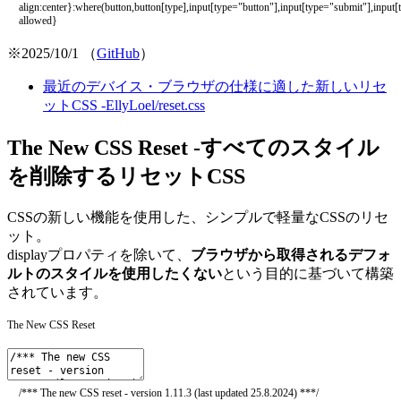
align:center}:where(button,button[type],input[type="button"],input[type="submit"],input[
allowed}
※2025/10/1 （
GitHub
）
最近のデバイス・ブラウザの仕様に適した新しいリセ
ットCSS -EllyLoel/reset.css
The New CSS Reset -すべてのスタイル
を削除するリセットCSS
CSSの新しい機能を使用した、シンプルで軽量なCSSのリセ
ット。
displayプロパティを除いて、
ブラウザから取得されるデフォ
ルトのスタイルを使用したくない
という目的に基づいて構築
されています。
The New CSS Reset
/*** The new CSS reset - version 1.11.3 (last updated 25.8.2024) ***/