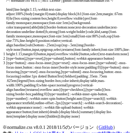
/*! normalize.css v8.0.1 | MIT License | github.com/necolas/normalize.css */
html
{
line
-
height
:
1.15
;
-
webkit
-
text
-
size
-
adjust
:
100
%
}
body
{
margin
:
0
}
main
{
display
:
block
}
h1
{
font
-
size
:
2em
;
margin
:
.
67em
0
}
hr
{
box
-
sizing
:
content
-
box
;
height
:
0
;
overflow
:
visible
}
pre
{
font
-
family
:
monospace
,
monospace
;
font
-
size
:
1em
}
a
{
background
-
color
:
transparent
}
abbr
[
title
]
{
border
-
bottom
:
none
;
text
-
decoration
:
underline
;
text
-
decoration
:
underline
dotted
}
b
,
strong
{
font
-
weight
:
bolder
}
code
,
kbd
,
samp
{
font
-
family
:
monospace
,
monospace
;
font
-
size
:
1em
}
small
{
font
-
size
:
80
%
}
sub
,
sup
{
font
-
size
:
75
%
;
line
-
height
:
0
;
position
:
relative
;
vertical
-
align
:
baseline
}
sub
{
bottom
:
-
.
25em
}
sup
{
top
:
-
.
5em
}
img
{
border
-
style
:
none
}
button
,
input
,
optgroup
,
select
,
textarea
{
font
-
family
:
inherit
;
font
-
size
:
100
%
;
line
-
1
height
:
1.15
;
margin
:
0
}
button
,
input
{
overflow
:
visible
}
button
,
select
{
text
-
transform
:
none
}
2
[
type
=
button
]
,
[
type
=
reset
]
,
[
type
=
submit
]
,
button
{
-
webkit
-
appearance
:
button
}
3
[
type
=
button
]
::
-
moz
-
focus
-
inner
,
[
type
=
reset
]
::
-
moz
-
focus
-
inner
,
[
type
=
submit
]
::
-
moz
-
focus
-
inner
,
button
::
-
moz
-
focus
-
inner
{
border
-
style
:
none
;
padding
:
0
}
[
type
=
button
]
:
-
moz
-
focusring
,
[
type
=
reset
]
:
-
moz
-
focusring
,
[
type
=
submit
]
:
-
moz
-
focusring
,
button
:
-
moz
-
focusring
{
outline
:
1px
dotted
ButtonText
}
fieldset
{
padding
:
.
35em
.
75em
.
625em
}
legend
{
box
-
sizing
:
border
-
box
;
color
:
inherit
;
display
:
table
;
max
-
width
:
100
%
;
padding
:
0
;
white
-
space
:
normal
}
progress
{
vertical
-
align
:
baseline
}
textarea
{
overflow
:
auto
}
[
type
=
checkbox
]
,
[
type
=
radio
]
{
box
-
sizing
:
border
-
box
;
padding
:
0
}
[
type
=
number
]
::
-
webkit
-
inner
-
spin
-
button
,
[
type
=
number
]
::
-
webkit
-
outer
-
spin
-
button
{
height
:
auto
}
[
type
=
search
]
{
-
webkit
-
appearance
:
textfield
;
outline
-
offset
:
-
2px
}
[
type
=
search
]
::
-
webkit
-
search
-
decoration
{
-
webkit
-
appearance
:
none
}
::
-
webkit
-
file
-
upload
-
button
{
-
webkit
-
appearance
:
button
;
font
:
inherit
}
details
{
display
:
block
}
summary
{
display
:
list
-
item
}
template
{
display
:
none
}
[
hidden
]
{
display
:
none
}
※normalize.css v8.0.1 2018/11/5のバージョン（
GitHub
）