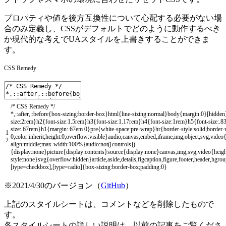
プロパティや値を後方互換性について心配する必要がない場
合のみ定義し、CSSがデフォルトでどのように動作するべき
か現代的な考えでUAスタイルを上書きすることができま
す。
CSS Remedy
/* CSS Remedy */
*
,
::
after
,
::
before
{
box
-
sizing
:
border
-
box
}
html
{
line
-
sizing
:
normal
}
body
{
margin
:
0
}
[
hidden
size
:
2rem
}
h2
{
font
-
size
:
1.5rem
}
h3
{
font
-
size
:
1.17rem
}
h4
{
font
-
size
:
1rem
}
h5
{
font
-
size
:
.
8
size
:
.
67rem
}
h1
{
margin
:
.
67em
0
}
pre
{
white
-
space
:
pre
-
wrap
}
hr
{
border
-
style
:
solid
;
border
-
1
0
;
color
:
inherit
;
height
:
0
;
overflow
:
visible
}
audio
,
canvas
,
embed
,
iframe
,
img
,
object
,
svg
,
video
2
align
:
middle
;
max
-
width
:
100
%
}
audio
:
not
(
[
controls
]
)
{
display
:
none
}
picture
{
display
:
contents
}
source
{
display
:
none
}
canvas
,
img
,
svg
,
video
{
heig
style
:
none
}
svg
{
overflow
:
hidden
}
article
,
aside
,
details
,
figcaption
,
figure
,
footer
,
header
,
hgrou
[
type
=
checkbox
]
,
[
type
=
radio
]
{
box
-
sizing
:
border
-
box
;
padding
:
0
}
※2021/4/30のバージョン（
GitHub
）
上記のスタイルシートは、コメントなどを削除したもので
す。
各スタイルシートの詳しい説明は、以前の記事をご覧くださ