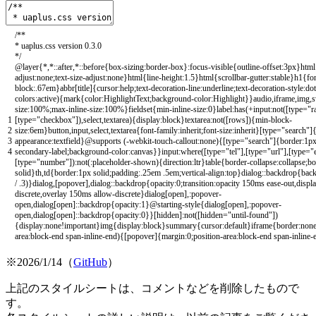
/**
* uaplus.css version 0.3.0
*/
@
layer
{
*
,
*
::
after
,
*
::
before
{
box
-
sizing
:
border
-
box
}
:
focus
-
visible
{
outline
-
offset
:
3px
}
html
adjust
:
none
;
text
-
size
-
adjust
:
none
}
html
{
line
-
height
:
1.5
}
html
{
scrollbar
-
gutter
:
stable
}
h1
{
fo
block
:
.
67em
}
abbr
[
title
]
{
cursor
:
help
;
text
-
decoration
-
line
:
underline
;
text
-
decoration
-
style
:
dot
colors
:
active
)
{
mark
{
color
:
HighlightText
;
background
-
color
:
Highlight
}
}
audio
,
iframe
,
img
,
s
size
:
100
%
;
max
-
inline
-
size
:
100
%
}
fieldset
{
min
-
inline
-
size
:
0
}
label
:
has
(
+
input
:
not
(
[
type
=
"r
1
[
type
=
"checkbox"
]
)
,
select
,
textarea
)
{
display
:
block
}
textarea
:
not
(
[
rows
]
)
{
min
-
block
-
2
size
:
6em
}
button
,
input
,
select
,
textarea
{
font
-
family
:
inherit
;
font
-
size
:
inherit
}
[
type
=
"search"
]
3
appearance
:
textfield
}
@
supports
(
-
webkit
-
touch
-
callout
:
none
)
{
[
type
=
"search"
]
{
border
:
1p
4
secondary
-
label
;
background
-
color
:
canvas
}
}
input
:
where
(
[
type
=
"tel"
]
,
[
type
=
"url"
]
,
[
type
=
"
[
type
=
"number"
]
)
:
not
(
:
placeholder
-
shown
)
{
direction
:
ltr
}
table
{
border
-
collapse
:
collapse
;
bo
solid
}
th
,
td
{
border
:
1px
solid
;
padding
:
.
25em
.
5em
;
vertical
-
align
:
top
}
dialog
::
backdrop
{
bac
/
.
3
)
}
dialog
,
[
popover
]
,
dialog
::
backdrop
{
opacity
:
0
;
transition
:
opacity
150ms
ease
-
out
,
displ
discrete
,
overlay
150ms
allow
-
discrete
}
dialog
[
open
]
,
:
popover
-
open
,
dialog
[
open
]
::
backdrop
{
opacity
:
1
}
@
starting
-
style
{
dialog
[
open
]
,
:
popover
-
open
,
dialog
[
open
]
::
backdrop
{
opacity
:
0
}
}
[
hidden
]
:
not
(
[
hidden
=
"until-found"
]
)
{
display
:
none
!
important
}
img
{
display
:
block
}
summary
{
cursor
:
default
}
iframe
{
border
:
non
area
:
block
-
end
span
-
inline
-
end
)
{
[
popover
]
{
margin
:
0
;
position
-
area
:
block
-
end
span
-
inline
-
※2026/1/14（
GitHub
）
上記のスタイルシートは、コメントなどを削除したもので
す。