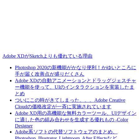
Adobe XDがSketchよりも優れている理由
Photoshop 2020の新機能がかなり便利！かゆいところに
手が届く改善点が盛りだくさん
Adobe XDの自動アニメーションとドラッグジェスチャ
ー機能を使って、UIのインタラクションを実装したま
とめ
ついにこの時がきてしまった、、、Adobe Creative
Cloudの価格改定が一斉に実施されています
Adobe XD用の高機能な無料カラーツール、UIデザイン
に適した色の組み合わせを生成する優れもの -Color
Designer
Adobe系ソフトの代替ソフトウェアのまとめ、
Photoshop, Illustrator, Lightroom, After Effectsなど