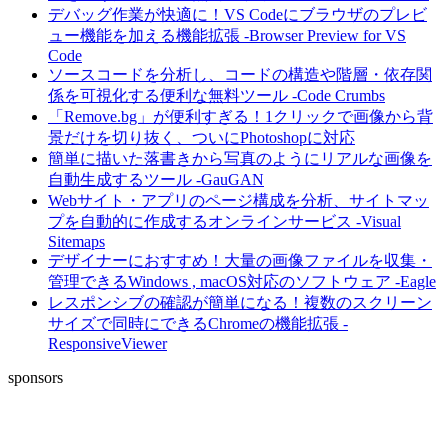
デバッグ作業が快適に！VS Codeにブラウザのプレビ
ュー機能を加える機能拡張 -Browser Preview for VS
Code
ソースコードを分析し、コードの構造や階層・依存関
係を可視化する便利な無料ツール -Code Crumbs
「Remove.bg」が便利すぎる！1クリックで画像から背
景だけを切り抜く、ついにPhotoshopに対応
簡単に描いた落書きから写真のようにリアルな画像を
自動生成するツール -GauGAN
Webサイト・アプリのページ構成を分析、サイトマッ
プを自動的に作成するオンラインサービス -Visual
Sitemaps
デザイナーにおすすめ！大量の画像ファイルを収集・
管理できるWindows , macOS対応のソフトウェア -Eagle
レスポンシブの確認が簡単になる！複数のスクリーン
サイズで同時にできるChromeの機能拡張 -
ResponsiveViewer
sponsors