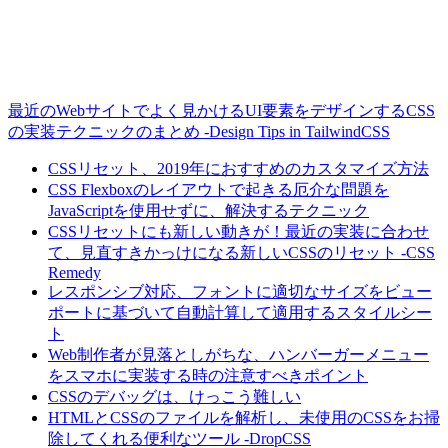
最近のWebサイトでよく見かけるUI要素をデザインするCSS
の実装テクニックのまとめ -Design Tips in TailwindCSS
CSSリセット、2019年におすすめのカスタマイズ方法
CSS Flexboxのレイアウトで起きる厄介な問題を
JavaScriptを使用せずに、解決するテクニック
CSSリセットにも新しい動きが！最近の実装に合わせ
て、見直すきかっけになる新しいCSSのリセット -CSS
Remedy
レスポンシブ対応、フォントに適切なサイズをビュー
ポートに基づいて自動計算して適用するスタイルシー
ト
Web制作者が見落としがちな、ハンバーガーメニュー
をスマホに実装する時の注意すべきポイント
CSSのデバッグは、けっこう難しい
HTMLとCSSのファイルを解析し、未使用のCSSをお掃
除してくれる便利なツール -DropCSS