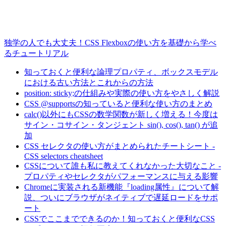
独学の人でも大丈夫！CSS Flexboxの使い方を基礎から学べ
るチュートリアル
知っておくと便利な論理プロパティ、ボックスモデル
における古い方法とこれからの方法
position: sticky;の仕組みや実際の使い方をやさしく解説
CSS @supportsの知っていると便利な使い方のまとめ
calc()以外にもCSSの数学関数が新しく増える！今度は
サイン・コサイン・タンジェント sin(), cos(), tan() が追
加
CSS セレクタの使い方がまとめられたチートシート -
CSS selectors cheatsheet
CSSについて誰も私に教えてくれなかった大切なこと -
プロパティやセレクタがパフォーマンスに与える影響
Chromeに実装される新機能『loading属性』について解
説、ついにブラウザがネイティブで遅延ロードをサポ
ート
CSSでここまでできるのか！知っておくと便利なCSS