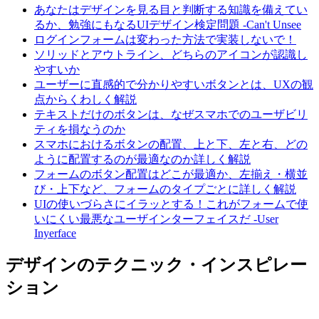
あなたはデザインを見る目と判断する知識を備えてい
るか、勉強にもなるUIデザイン検定問題 -Can't Unsee
ログインフォームは変わった方法で実装しないで！
ソリッドとアウトライン、どちらのアイコンが認識し
やすいか
ユーザーに直感的で分かりやすいボタンとは、UXの観
点からくわしく解説
テキストだけのボタンは、なぜスマホでのユーザビリ
ティを損なうのか
スマホにおけるボタンの配置、上と下、左と右、どの
ように配置するのが最適なのか詳しく解説
フォームのボタン配置はどこが最適か、左揃え・横並
び・上下など、フォームのタイプごとに詳しく解説
UIの使いづらさにイラッとする！これがフォームで使
いにくい最悪なユーザインターフェイスだ -User
Inyerface
デザインのテクニック・インスピレー
ション