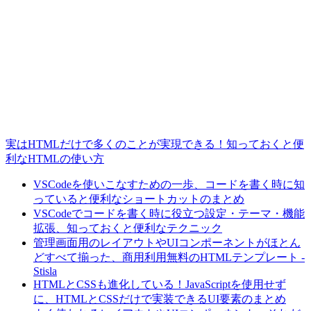
実はHTMLだけで多くのことが実現できる！知っておくと便
利なHTMLの使い方
VSCodeを使いこなすための一歩、コードを書く時に知
っていると便利なショートカットのまとめ
VSCodeでコードを書く時に役立つ設定・テーマ・機能
拡張、知っておくと便利なテクニック
管理画面用のレイアウトやUIコンポーネントがほとん
どすべて揃った、商用利用無料のHTMLテンプレート -
Stisla
HTMLとCSSも進化している！JavaScriptを使用せず
に、HTMLとCSSだけで実装できるUI要素のまとめ