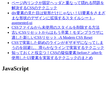
ページ内リンクが固定ヘッダと重なって隠れる問題を
解決するCSSのテクニック
div要素の見た目は矩形だけじゃない！UI要素をさまざ
まな形状のデザインに拡張するスタイルシート -
augmented-ui
CSSファイルから未使用のスタイルを削除する方法
古いCSSリセットからはもう卒業！モダンブラウザに
適した新しいCSSリセット -A Modern CSS Reset
CSSで実装した斜めのラインがギザギザになってしま
うのを回避し、滑らかなラインで実装するテクニック
知っておくと役立つ！CSSの疑似要素:beforeと:afterを
使用したUI要素を実装するテクニックのまとめ
JavaScript