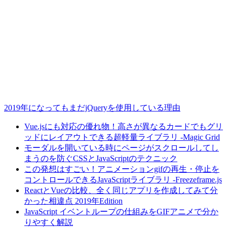
2019年になってもまだjQueryを使用している理由
Vue.jsにも対応の優れ物！高さが異なるカードでもグリ
ッドにレイアウトできる超軽量ライブラリ -Magic Grid
モーダルを開いている時にページがスクロールしてし
まうのを防ぐCSSとJavaScriptのテクニック
この発想はすごい！アニメーションgifの再生・停止を
コントロールできるJavaScriptライブラリ -Freezeframe.js
ReactとVueの比較、全く同じアプリを作成してみて分
かった相違点 2019年Edition
JavaScript イベントループの仕組みをGIFアニメで分か
りやすく解説