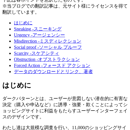
※当ブログでの翻訳記事は、元サイト様にライセンスを得て
翻訳しています。
はじめに
Sneaking -スニーキング
Urgency -アージェンシー
Misdirection -ミスディレクション
Social proof -ソーシャル プルーフ
Scarcity -スケアシティ
Obstruction -オブストラクション
Forced Action -フォースド アクション
データのダウンロードとリンク、著者
はじめに
ダークパターンとは、ユーザーが意図しない潜在的に有害な
決定（購入や申込など）に誘導・強要・欺くことによってシ
ョッピングサイトに利益をもたらすユーザーインターフェイ
スのデザインです。
わたし達は大規模な調査を行い、11,000のショッピングサイ