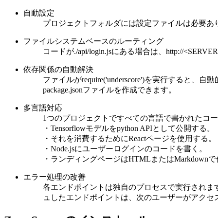
自動設定
プロジェクトフォルダには設定ファイルは必要あ
ファイルシステムベースのルーティング
コードが./api/login.jsにある場合は、http://
依存関係の自動解決
ファイルがrequire('underscore')
package.jsonファイルを作成できます。
多言語対応
1つのプロジェクトですべての言語で書かれたコ
・Tensorflowモデルをpython APIとして公開する。
・それを消費するためにReactページを使用する。
・Node.jsにユーザーログインのコードを書く。
・ランディングページはHTMLまたはMarkdown
エラー処理の改善
各エンドポイントは独自のプロセスで実行されます。そのため
ュしたエンドポイントは、次のユーザーがアクセ