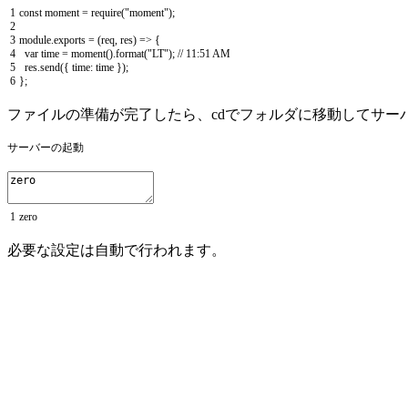
1
const
moment
=
require
(
"moment"
)
;
2
3
module
.
exports
=
(
req
,
res
)
=
>
{
4
var
time
=
moment
(
)
.
format
(
"LT"
)
;
// 11:51 AM
5
res
.
send
(
{
time
:
time
}
)
;
6
}
;
ファイルの準備が完了したら、cdでフォルダに移動してサー
サーバーの起動
1
zero
必要な設定は自動で行われます。