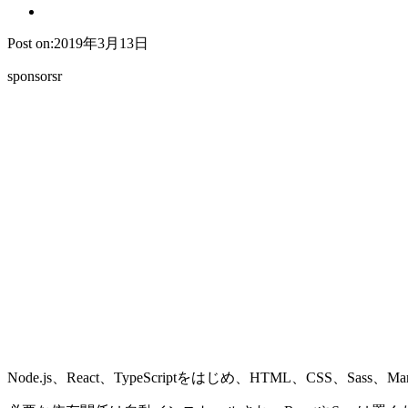
Post on:2019年3月13日
sponsorsr
Node.js、React、TypeScriptをはじめ、HTML、CSS、