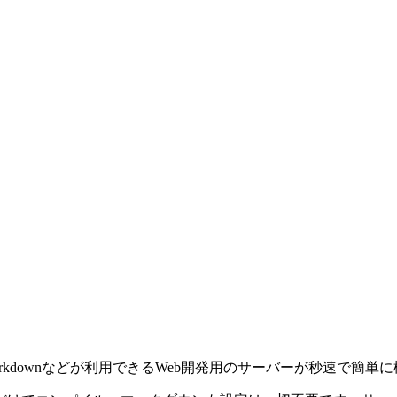
Sass、Markdownなどが利用できるWeb開発用のサーバーが秒速で簡単に