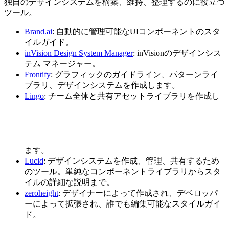
独自のデザインシステムを構築、維持、整理するのに役立つ
ツール。
Brand.ai
: 自動的に管理可能なUIコンポーネントのスタ
イルガイド。
inVision Design System Manager
: inVisionのデザインシス
テム マネージャー。
Frontify
: グラフィックのガイドライン、パターンライ
ブラリ、デザインシステムを作成します。
Lingo
: チーム全体と共有アセットライブラリを作成し
ます。
Lucid
: デザインシステムを作成、管理、共有するため
のツール。単純なコンポーネントライブラリからスタ
イルの詳細な説明まで。
zeroheight
: デザイナーによって作成され、デベロッパ
ーによって拡張され、誰でも編集可能なスタイルガイ
ド。