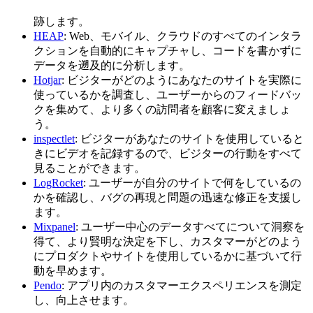
跡します。
HEAP
: Web、モバイル、クラウドのすべてのインタラ
クションを自動的にキャプチャし、コードを書かずに
データを遡及的に分析します。
Hotjar
: ビジターがどのようにあなたのサイトを実際に
使っているかを調査し、ユーザーからのフィードバッ
クを集めて、より多くの訪問者を顧客に変えましょ
う。
inspectlet
: ビジターがあなたのサイトを使用していると
きにビデオを記録するので、ビジターの行動をすべて
見ることができます。
LogRocket
: ユーザーが自分のサイトで何をしているの
かを確認し、バグの再現と問題の迅速な修正を支援し
ます。
Mixpanel
: ユーザー中心のデータすべてについて洞察を
得て、より賢明な決定を下し、カスタマーがどのよう
にプロダクトやサイトを使用しているかに基づいて行
動を早めます。
Pendo
: アプリ内のカスタマーエクスペリエンスを測定
し、向上させます。