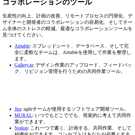
コラボレーションのツール
生産性の向上、計画の改善、リモートプロセスの円滑化、デ
ザイナーと開発者のコ​​ラボレーションの容易化、そしてチー
ム全体のストレスの軽減。最適なコラボレーションツールを
見つけてください。
Airtable
: スプレッドシート、データベース、そして完
全に柔軟なチームは、Airtableを使用して作業を整理し
ます。
Gallery.io
: デザイン作業のアップロード、フィードバッ
ク、リビジョン管理を行うための共同作業ツール。
Jira
: agileチームが使用するソフトウェア開発ツール。
MURAL
: いつでもどこででも、視覚的に考えて共同作
業ができます。
Notion
: これ一つで書く、計画する、共同作業、そして
組織化ができます。コンセプトはあなたが必要とする