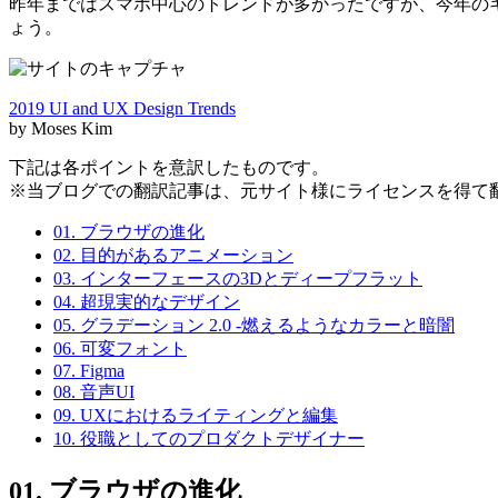
昨年まではスマホ中心のトレンドが多かったですが、今年の
ょう。
2019 UI and UX Design Trends
by Moses Kim
下記は各ポイントを意訳したものです。
※当ブログでの翻訳記事は、元サイト様にライセンスを得て
01. ブラウザの進化
02. 目的があるアニメーション
03. インターフェースの3Dとディープフラット
04. 超現実的なデザイン
05. グラデーション 2.0 -燃えるようなカラーと暗闇
06. 可変フォント
07. Figma
08. 音声UI
09. UXにおけるライティングと編集
10. 役職としてのプロダクトデザイナー
01. ブラウザの進化