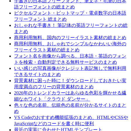
手書きの日本語フリーフォント、筆文字・毛筆の日本
語フリーフォントの総まとめ
ピクセルフォント・ビットマップ・電卓数字の日本語
フリーフォント 総まとめ
おしゃれな手書き！ 筆記体の英語フリーフォントの総
まとめ
商用利用無料、国内のフリーイラスト素材の総まとめ
商用利用無料、おしゃれでシンプルなかわいい海外の
フリーイラスト素材の総まとめ
フォント名を画像から調べる、日本語・英語のフォン
トを検索・自動判定できる無料サービスのまとめ
いい感じの写真画像がクレジット表記無しで無料利用
できるサイトのまとめ
背景素材に困った時に！ダウンロードしておきたい実
用度満点のフリーの背景素材のまとめ
2026年のトレンドカラーはあらゆる色彩を輝かせる繊
細なホワイト「クラウド ダンサー」
色々な色の名前、伝統色の名前が分かるサイトのまと
め
VS Codeのおすすめ機能拡張のまとめ、HTMLやCSSや
JavaScriptなどのコードを書く時に便利
最近の実装に合わせたHTMLテンプレート