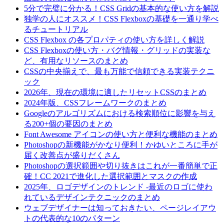
5分で完璧に分かる！CSS Gridの基本的な使い方を解説
独学の人にオススメ！CSS Flexboxの基礎を一通り学べ
るチュートリアル
CSS Flexbox の各プロパティの使い方を詳しく解説
CSS Flexboxの使い方・バグ情報・グリッドの実装な
ど、有用なリソースのまとめ
CSSの中央揃えで、最も万能で信頼できる実装テクニ
ック
2026年、現在の環境に適したリセットCSSのまとめ
2024年版、CSSフレームワークのまとめ
Googleのアルゴリズムにおける検索順位に影響を与え
る200+個の要因のまとめ
Font Awesome アイコンの使い方と便利な機能のまとめ
Photoshopの新機能がかなり便利！かゆいところに手が
届く改善点が盛りだくさん
Photoshopの選択範囲や切り抜きはこれが一番簡単で正
確！CC 2021で進化した選択範囲とマスクの作成
2025年、ロゴデザインのトレンド -最近のロゴに使わ
れているデザインテクニックのまとめ
ウェブデザイナーは知っておきたい、ページレイアウ
トの代表的な10のパターン