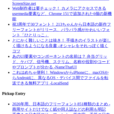
ScreenSize.net
Web制作者は要チェック！ カメラにアクセスできる
usermedia要素など、Chrome 151で追加された6個の新機
能
祝3周年で30フォント！ 213ちゃんから日本語の新作フ
リーフォントがリリース、パラパラ感がかわいいフォ
ント「ひとりっこ」
とにかく難しいことは抜き！ 手描きのイラストが楽し
く描けるようになる良書 -オシャレをそれっぽく描く
コツ
あのUI要素やコンポーネントの名前は？ 弁当グリッ
ド、ケバブ、信号機、スクリム、名称や役割やコード
やプロンプトが分かる -NameThatUI
これはめちゃ便利！ WindowsからiPhoneに、macOSか
らAndroidに、異なるOS・デバイス間でファイルを転
送できる無料アプリ -LocalSend
Pickup Entry
2026年用、日本語のフリーフォント851種類のまとめ -
商用サイトだけでなく紙や同人誌などの利用も明記