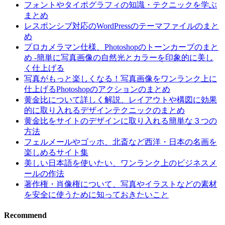
フォントやタイポグラフィの知識・テクニックを学ぶ
まとめ
レスポンシブ対応のWordPressのテーマファイルのまと
め
プロカメラマン仕様、Photoshopのトーンカーブのまと
め -簡単に写真画像の自然光とカラーを印象的に美し
く仕上げる
写真がもっと楽しくなる！写真画像をワンランク上に
仕上げるPhotoshopのアクションのまとめ
黄金比について詳しく解説、レイアウトや構図に効果
的に取り入れるデザインテクニックのまとめ
黄金比をサイトのデザインに取り入れる簡単な３つの
方法
フェルメールやゴッホ、北斎など西洋・日本の名画を
楽しめるサイト集
美しい日本語を使いたい、ワンランク上のビジネスメ
ールの作法
著作権・肖像権について、写真やイラストなどの素材
を安全に使うために知っておきたいこと
Recommend