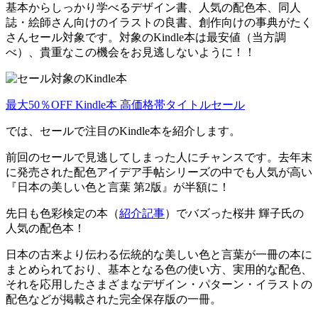
基本からしっかり学べるデザイン書、人気の配色本、同人
誌・絵師さん向けのイラストの良書、創作向けの事典がたく
さんセール対象です。対象のKindle本は最安値（当方調
べ）、貴重なこの機会をお見逃しないように！！
最大50％OFF Kindle本 高価格帯タイトルセール
では、セールで注目のKindle本を紹介します。
前回のセールで見逃してしまった人にチャンスです。去年末
に発売された配色アイデア手帖シリーズの中でも人気が高い
『日本の美しい色と言葉 第2版』が半額に！
先日も
色彩検定の本（
紹介記事
）でバズった桜井 輝子氏の
人気の配色本！
日本の古来より伝わる伝統的な美しい色と言葉が一冊の本に
まとめられており、基本となる色の使い方、実用的な配色、
それを応用したさまざまなデザイン・パターン・イラストの
配色などが掲載された完全保存版の一冊。