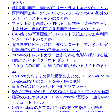
まとめ
商用利用無料、国内のフリーイラスト素材の総まとめ
商用利用無料、おしゃれでシンプルなかわいい海外の
フリーイラスト素材の総まとめ
フォント名を画像から調べる、日本語・英語のフォン
トを検索・自動判定できる無料サービスのまとめ
いい感じの写真画像がクレジット表記無しで無料利用
できるサイトのまとめ
背景素材に困った時に！ダウンロードしておきたい実
用度満点のフリーの背景素材のまとめ
2026年のトレンドカラーはあらゆる色彩を輝かせる繊
細なホワイト「クラウド ダンサー」
色々な色の名前、伝統色の名前が分かるサイトのまと
め
VS Codeのおすすめ機能拡張のまとめ、HTMLやCSSや
JavaScriptなどのコードを書く時に便利
最近の実装に合わせたHTMLテンプレート
5分で完璧に分かる！CSS Gridの基本的な使い方を解説
独学の人にオススメ！CSS Flexboxの基礎を一通り学べ
るチュートリアル
CSS Flexbox の各プロパティの使い方を詳しく解説