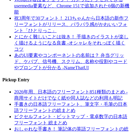
usermedia要素など、Chrome 151で追加された6個の新機
能
祝3周年で30フォント！ 213ちゃんから日本語の新作フ
リーフォントがリリース、パラパラ感がかわいいフォ
ント「ひとりっこ」
とにかく難しいことは抜き！ 手描きのイラストが楽し
く描けるようになる良書 -オシャレをそれっぽく描く
コツ
あのUI要素やコンポーネントの名前は？ 弁当グリッ
ド、ケバブ、信号機、スクリム、名称や役割やコード
やプロンプトが分かる -NameThatUI
Pickup Entry
2026年用、日本語のフリーフォント851種類のまとめ -
商用サイトだけでなく紙や同人誌などの利用も明記
手書きの日本語フリーフォント、筆文字・毛筆の日本
語フリーフォントの総まとめ
ピクセルフォント・ビットマップ・電卓数字の日本語
フリーフォント 総まとめ
おしゃれな手書き！ 筆記体の英語フリーフォントの総