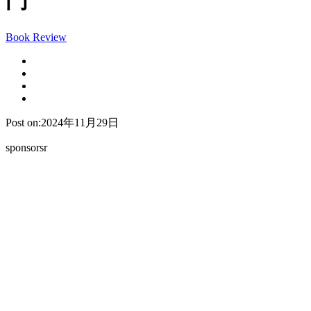
門
Book Review
Post on:2024年11月29日
sponsorsr