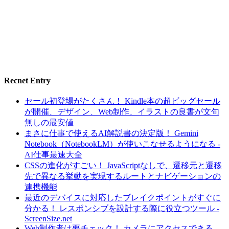
Recnet Entry
セール初登場がたくさん！ Kindle本の超ビッグセール
が開催、デザイン、Web制作、イラストの良書が文句
無しの最安値
まさに仕事で使えるAI解説書の決定版！ Gemini
Notebook（NotebookLM）が使いこなせるようになる -
AI仕事最速大全
CSSの進化がすごい！ JavaScriptなしで、遷移元と遷移
先で異なる挙動を実現するルートとナビゲーションの
連携機能
最近のデバイスに対応したブレイクポイントがすぐに
分かる！ レスポンシブを設計する際に役立つツール -
ScreenSize.net
Web制作者は要チェック！ カメラにアクセスできる