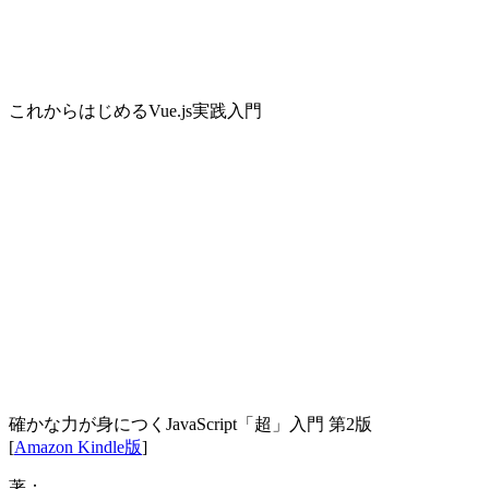
これからはじめるVue.js実践入門
確かな力が身につくJavaScript「超」入門 第2版
[
Amazon Kindle版
]
著：