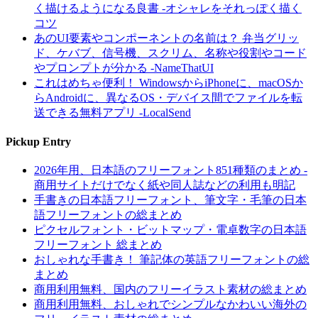
く描けるようになる良書 -オシャレをそれっぽく描く
コツ
あのUI要素やコンポーネントの名前は？ 弁当グリッ
ド、ケバブ、信号機、スクリム、名称や役割やコード
やプロンプトが分かる -NameThatUI
これはめちゃ便利！ WindowsからiPhoneに、macOSか
らAndroidに、異なるOS・デバイス間でファイルを転
送できる無料アプリ -LocalSend
Pickup Entry
2026年用、日本語のフリーフォント851種類のまとめ -
商用サイトだけでなく紙や同人誌などの利用も明記
手書きの日本語フリーフォント、筆文字・毛筆の日本
語フリーフォントの総まとめ
ピクセルフォント・ビットマップ・電卓数字の日本語
フリーフォント 総まとめ
おしゃれな手書き！ 筆記体の英語フリーフォントの総
まとめ
商用利用無料、国内のフリーイラスト素材の総まとめ
商用利用無料、おしゃれでシンプルなかわいい海外の