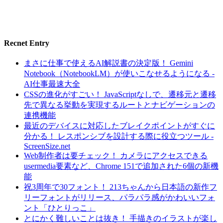
Recnet Entry
まさに仕事で使えるAI解説書の決定版！ Gemini
Notebook（NotebookLM）が使いこなせるようになる -
AI仕事最速大全
CSSの進化がすごい！ JavaScriptなしで、遷移元と遷移
先で異なる挙動を実現するルートとナビゲーションの
連携機能
最近のデバイスに対応したブレイクポイントがすぐに
分かる！ レスポンシブを設計する際に役立つツール -
ScreenSize.net
Web制作者は要チェック！ カメラにアクセスできる
usermedia要素など、Chrome 151で追加された6個の新機
能
祝3周年で30フォント！ 213ちゃんから日本語の新作フ
リーフォントがリリース、パラパラ感がかわいいフォ
ント「ひとりっこ」
とにかく難しいことは抜き！ 手描きのイラストが楽し