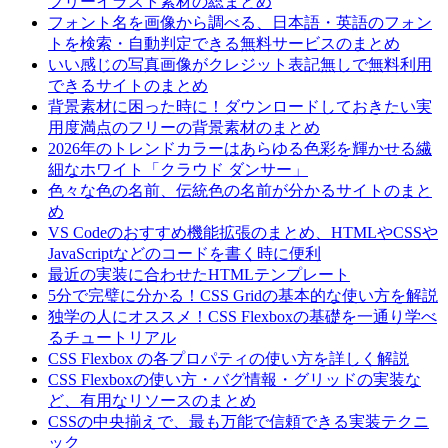
フリーイラスト素材の総まとめ
フォント名を画像から調べる、日本語・英語のフォン
トを検索・自動判定できる無料サービスのまとめ
いい感じの写真画像がクレジット表記無しで無料利用
できるサイトのまとめ
背景素材に困った時に！ダウンロードしておきたい実
用度満点のフリーの背景素材のまとめ
2026年のトレンドカラーはあらゆる色彩を輝かせる繊
細なホワイト「クラウド ダンサー」
色々な色の名前、伝統色の名前が分かるサイトのまと
め
VS Codeのおすすめ機能拡張のまとめ、HTMLやCSSや
JavaScriptなどのコードを書く時に便利
最近の実装に合わせたHTMLテンプレート
5分で完璧に分かる！CSS Gridの基本的な使い方を解説
独学の人にオススメ！CSS Flexboxの基礎を一通り学べ
るチュートリアル
CSS Flexbox の各プロパティの使い方を詳しく解説
CSS Flexboxの使い方・バグ情報・グリッドの実装な
ど、有用なリソースのまとめ
CSSの中央揃えで、最も万能で信頼できる実装テクニ
ック