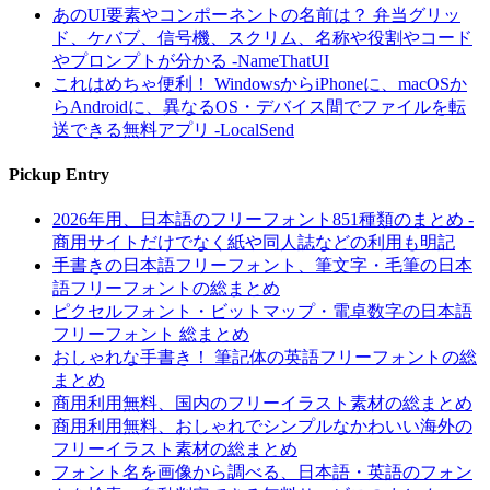
あのUI要素やコンポーネントの名前は？ 弁当グリッ
ド、ケバブ、信号機、スクリム、名称や役割やコード
やプロンプトが分かる -NameThatUI
これはめちゃ便利！ WindowsからiPhoneに、macOSか
らAndroidに、異なるOS・デバイス間でファイルを転
送できる無料アプリ -LocalSend
Pickup Entry
2026年用、日本語のフリーフォント851種類のまとめ -
商用サイトだけでなく紙や同人誌などの利用も明記
手書きの日本語フリーフォント、筆文字・毛筆の日本
語フリーフォントの総まとめ
ピクセルフォント・ビットマップ・電卓数字の日本語
フリーフォント 総まとめ
おしゃれな手書き！ 筆記体の英語フリーフォントの総
まとめ
商用利用無料、国内のフリーイラスト素材の総まとめ
商用利用無料、おしゃれでシンプルなかわいい海外の
フリーイラスト素材の総まとめ
フォント名を画像から調べる、日本語・英語のフォン