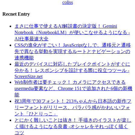
coliss
Recnet Entry
まさに仕事で使えるAI解説書の決定版！ Gemini
Notebook（NotebookLM）が使いこなせるようになる -
AI仕事最速大全
CSSの進化がすごい！ JavaScriptなしで、遷移元と遷移
先で異なる挙動を実現するルートとナビゲーションの
連携機能
最近のデバイスに対応したブレイクポイントがすぐに
分かる！ レスポンシブを設計する際に役立つツール -
ScreenSize.net
Web制作者は要チェック！ カメラにアクセスできる
usermedia要素など、Chrome 151で追加された6個の新機
能
祝3周年で30フォント！ 213ちゃんから日本語の新作フ
リーフォントがリリース、パラパラ感がかわいいフォ
ント「ひとりっこ」
とにかく難しいことは抜き！ 手描きのイラストが楽し
く描けるようになる良書 -オシャレをそれっぽく描く
コツ