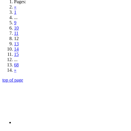
Pages:
«
1
...
9
10
11
12
13
14
15
...
68
»
top of page