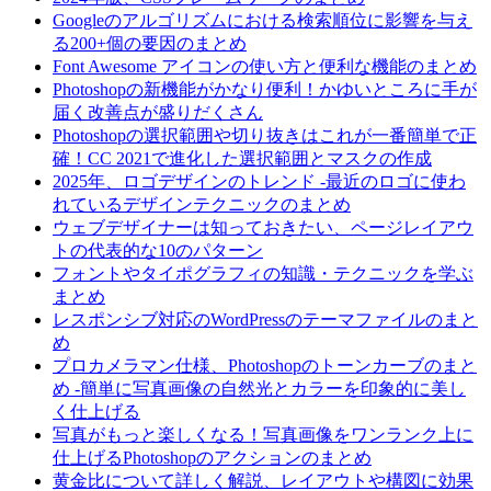
Googleのアルゴリズムにおける検索順位に影響を与え
る200+個の要因のまとめ
Font Awesome アイコンの使い方と便利な機能のまとめ
Photoshopの新機能がかなり便利！かゆいところに手が
届く改善点が盛りだくさん
Photoshopの選択範囲や切り抜きはこれが一番簡単で正
確！CC 2021で進化した選択範囲とマスクの作成
2025年、ロゴデザインのトレンド -最近のロゴに使わ
れているデザインテクニックのまとめ
ウェブデザイナーは知っておきたい、ページレイアウ
トの代表的な10のパターン
フォントやタイポグラフィの知識・テクニックを学ぶ
まとめ
レスポンシブ対応のWordPressのテーマファイルのまと
め
プロカメラマン仕様、Photoshopのトーンカーブのまと
め -簡単に写真画像の自然光とカラーを印象的に美し
く仕上げる
写真がもっと楽しくなる！写真画像をワンランク上に
仕上げるPhotoshopのアクションのまとめ
黄金比について詳しく解説、レイアウトや構図に効果