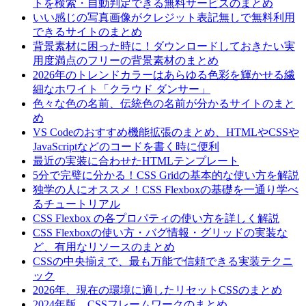
トを検索・自動判定できる無料サービスのまとめ
いい感じの写真画像がクレジット表記無しで無料利用
できるサイトのまとめ
背景素材に困った時に！ダウンロードしておきたい実
用度満点のフリーの背景素材のまとめ
2026年のトレンドカラーはあらゆる色彩を輝かせる繊
細なホワイト「クラウド ダンサー」
色々な色の名前、伝統色の名前が分かるサイトのまと
め
VS Codeのおすすめ機能拡張のまとめ、HTMLやCSSや
JavaScriptなどのコードを書く時に便利
最近の実装に合わせたHTMLテンプレート
5分で完璧に分かる！CSS Gridの基本的な使い方を解説
独学の人にオススメ！CSS Flexboxの基礎を一通り学べ
るチュートリアル
CSS Flexbox の各プロパティの使い方を詳しく解説
CSS Flexboxの使い方・バグ情報・グリッドの実装な
ど、有用なリソースのまとめ
CSSの中央揃えで、最も万能で信頼できる実装テクニ
ック
2026年、現在の環境に適したリセットCSSのまとめ
2024年版、CSSフレームワークのまとめ