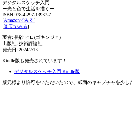
デジタルスケッチ入門
ー光と色で生活を描くー
ISBN 978-4-297-13937-7
[
Amazonでみる
]
[
楽天でみる
]
著者: 長砂 ヒロ(ゴキンジョ)
出版社: 技術評論社
発売日: 2024/2/13
Kindle版も発売されています！
デジタルスケッチ入門 Kindle版
版元様より許可をいただいたので、紙面のキャプチャを少し