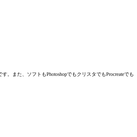
フトもPhotoshopでもクリスタでもProcreateでも