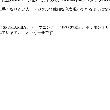
otoshopで描かれたもので、PhotoshopやクリスタやPr
上手くなりたい人、デジタルで繊細な色表現ができるようにな
SPYxFAMILY』オープニング、『呪術廻戦』、ポケモン
れています。』という一冊です。