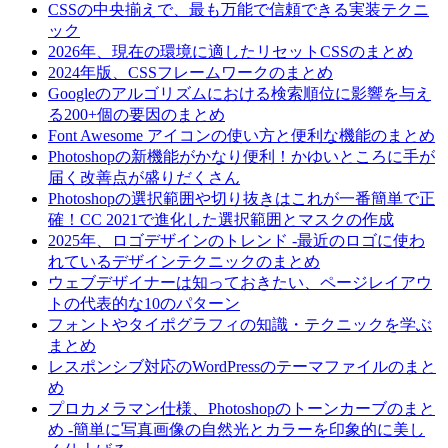
CSSの中央揃えで、最も万能で信頼できる実装テクニ
ック
2026年、現在の環境に適したリセットCSSのまとめ
2024年版、CSSフレームワークのまとめ
Googleのアルゴリズムにおける検索順位に影響を与え
る200+個の要因のまとめ
Font Awesome アイコンの使い方と便利な機能のまとめ
Photoshopの新機能がかなり便利！かゆいところに手が
届く改善点が盛りだくさん
Photoshopの選択範囲や切り抜きはこれが一番簡単で正
確！CC 2021で進化した選択範囲とマスクの作成
2025年、ロゴデザインのトレンド -最近のロゴに使わ
れているデザインテクニックのまとめ
ウェブデザイナーは知っておきたい、ページレイアウ
トの代表的な10のパターン
フォントやタイポグラフィの知識・テクニックを学ぶ
まとめ
レスポンシブ対応のWordPressのテーマファイルのまと
め
プロカメラマン仕様、Photoshopのトーンカーブのまと
め -簡単に写真画像の自然光とカラーを印象的に美し