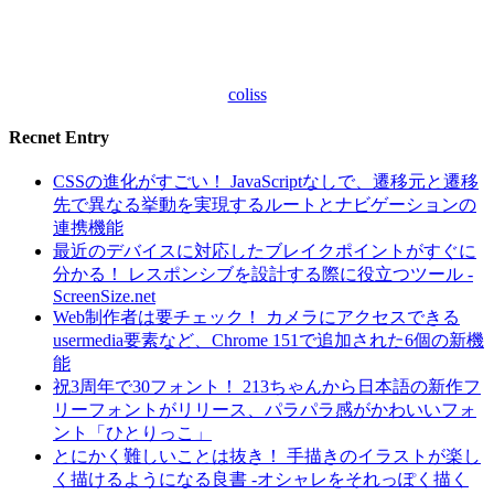
coliss
Recnet Entry
CSSの進化がすごい！ JavaScriptなしで、遷移元と遷移
先で異なる挙動を実現するルートとナビゲーションの
連携機能
最近のデバイスに対応したブレイクポイントがすぐに
分かる！ レスポンシブを設計する際に役立つツール -
ScreenSize.net
Web制作者は要チェック！ カメラにアクセスできる
usermedia要素など、Chrome 151で追加された6個の新機
能
祝3周年で30フォント！ 213ちゃんから日本語の新作フ
リーフォントがリリース、パラパラ感がかわいいフォ
ント「ひとりっこ」
とにかく難しいことは抜き！ 手描きのイラストが楽し
く描けるようになる良書 -オシャレをそれっぽく描く