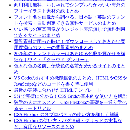
商用利用無料、おしゃれでシンプルなかわいい海外の
フリーイラスト素材の総まとめ
フォント名を画像から調べる、日本語・英語のフォン
トを検索・自動判定できる無料サービスのまとめ
いい感じの写真画像がクレジット表記無しで無料利用
できるサイトのまとめ
背景素材に困った時に！ダウンロードしておきたい実
用度満点のフリーの背景素材のまとめ
2026年のトレンドカラーはあらゆる色彩を輝かせる繊
細なホワイト「クラウド ダンサー」
色々な色の名前、伝統色の名前が分かるサイトのまと
め
VS Codeのおすすめ機能拡張のまとめ、HTMLやCSSや
JavaScriptなどのコードを書く時に便利
最近の実装に合わせたHTMLテンプレート
5分で完璧に分かる！CSS Gridの基本的な使い方を解説
独学の人にオススメ！CSS Flexboxの基礎を一通り学べ
るチュートリアル
CSS Flexbox の各プロパティの使い方を詳しく解説
CSS Flexboxの使い方・バグ情報・グリッドの実装な
ど、有用なリソースのまとめ