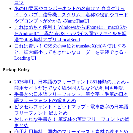
コツ
あのUI要素やコンポーネントの名前は？ 弁当グリッ
ド、ケバブ、信号機、スクリム、名称や役割やコード
やプロンプトが分かる -NameThatUI
これはめちゃ便利！ WindowsからiPhoneに、macOSか
らAndroidに、異なるOS・デバイス間でファイルを転
送できる無料アプリ -LocalSend
これは賢い！ CSSのch単位とtranslateX(ch)を使用する
と、拡大縮小してもきれいなローダーを実装できる -
Loading UI
Pickup Entry
2026年用、日本語のフリーフォント851種類のまとめ -
商用サイトだけでなく紙や同人誌などの利用も明記
手書きの日本語フリーフォント、筆文字・毛筆の日本
語フリーフォントの総まとめ
ピクセルフォント・ビットマップ・電卓数字の日本語
フリーフォント 総まとめ
おしゃれな手書き！ 筆記体の英語フリーフォントの総
まとめ
商用利用無料、国内のフリーイラスト素材の総まとめ