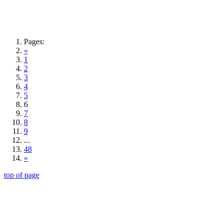
Pages:
«
1
2
3
4
5
6
7
8
9
...
48
»
top of page