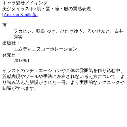
キャラ魅せメイキング
美少女イラスト×肌・髪・瞳・服の質感表現
[
Amazon Kindle版]
著：
フカヒレ、咲良 ゆき、ひたきゆう、るいせんと、白井
秀実
出版社：
エムディエヌコーポレーション
発売日：
2018/8/1
イラストのシチュエーションや全体の雰囲気を作り込む中、
質感表現やツールや手法に左右されない考え方について、よ
り踏み込んだ解説がされた一冊。より実践的なテクニックや
知識が学べます。