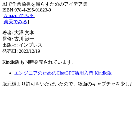
AIで作業負担を減らすためのアイデア集
ISBN 978-4-295-01823-0
[
Amazonでみる
]
[
楽天でみる
]
著者: 大澤 文孝
監修: 古川 渉一
出版社: インプレス
発売日: 2023/12/19
Kindle版も同時発売されています。
エンジニアのためのChatGPT活用入門 Kindle版
版元様より許可をいただいたので、紙面のキャプチャを少し