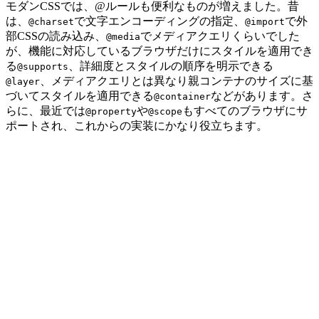
モダンCSSでは、@ルールも便利なものが増えました。昔
は、
で文字エンコーディングの指定、
で外
@charset
@import
部CSSの読み込み、
でメディアクエリくらいでした
@media
が、機能に対応しているブラウザだけにスタイルを適用でき
る
、詳細度とスタイルの順序を明示できる
@supports
、メディアクエリとは異なり親コンテナのサイズに基
@layer
づいてスタイルを適用できる
などがあります。さ
@container
らに、最近では
や
もすべてのブラウザにサ
@property
@scope
ポートされ、これからの実装にかなり役立ちます。