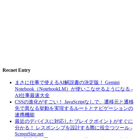
Recnet Entry
まさに仕事で使えるAI解説書の決定版！ Gemini
Notebook（NotebookLM）が使いこなせるようになる -
AI仕事最速大全
CSSの進化がすごい！ JavaScriptなしで、遷移元と遷移
先で異なる挙動を実現するルートとナビゲーションの
連携機能
最近のデバイスに対応したブレイクポイントがすぐに
分かる！ レスポンシブを設計する際に役立つツール -
ScreenSize.net