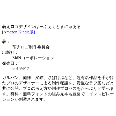
萌えロゴデザインぱーふぇくとまにゅある
[
Amazon Kindle版]
著：
萌えロゴ制作委員会
出版社：
MdNコーポレーション
発売日：
2015/4/17
ガルパン、俺妹、変猫、さばげぶなど、超有名作品を手がけ
たプロのデザイナーによる制作秘話を、貴重なラフ案などと
共に公開。プロの考え方や制作プロセスをたっぷりと学べま
す。有料・無料フォントの組み見本も豊富で、インスピレー
ションが刺激されます。