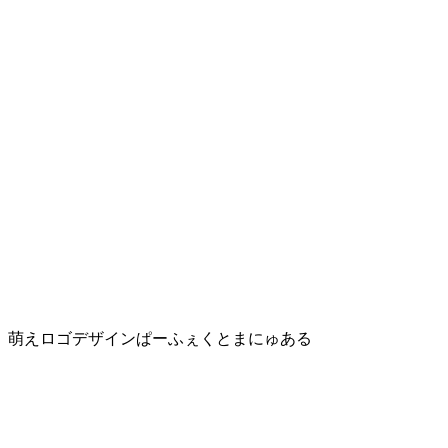
萌えロゴデザインぱーふぇくとまにゅある