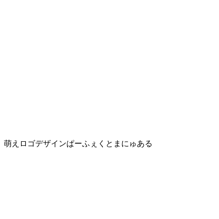
萌えロゴデザインぱーふぇくとまにゅある