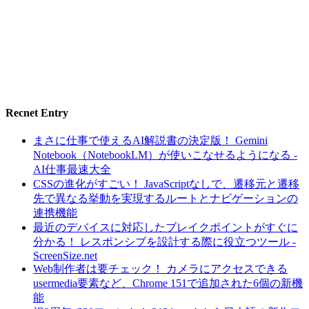
Recnet Entry
まさに仕事で使えるAI解説書の決定版！ Gemini
Notebook（NotebookLM）が使いこなせるようになる -
AI仕事最速大全
CSSの進化がすごい！ JavaScriptなしで、遷移元と遷移
先で異なる挙動を実現するルートとナビゲーションの
連携機能
最近のデバイスに対応したブレイクポイントがすぐに
分かる！ レスポンシブを設計する際に役立つツール -
ScreenSize.net
Web制作者は要チェック！ カメラにアクセスできる
usermedia要素など、Chrome 151で追加された6個の新機
能