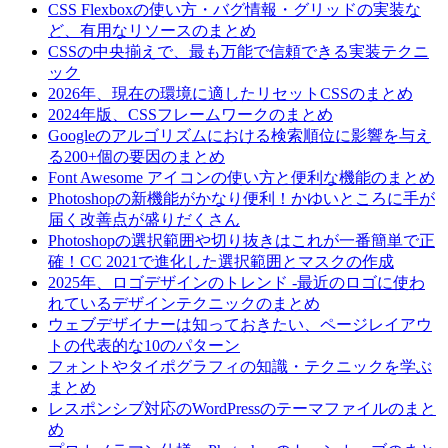
CSS Flexboxの使い方・バグ情報・グリッドの実装な
ど、有用なリソースのまとめ
CSSの中央揃えで、最も万能で信頼できる実装テクニ
ック
2026年、現在の環境に適したリセットCSSのまとめ
2024年版、CSSフレームワークのまとめ
Googleのアルゴリズムにおける検索順位に影響を与え
る200+個の要因のまとめ
Font Awesome アイコンの使い方と便利な機能のまとめ
Photoshopの新機能がかなり便利！かゆいところに手が
届く改善点が盛りだくさん
Photoshopの選択範囲や切り抜きはこれが一番簡単で正
確！CC 2021で進化した選択範囲とマスクの作成
2025年、ロゴデザインのトレンド -最近のロゴに使わ
れているデザインテクニックのまとめ
ウェブデザイナーは知っておきたい、ページレイアウ
トの代表的な10のパターン
フォントやタイポグラフィの知識・テクニックを学ぶ
まとめ
レスポンシブ対応のWordPressのテーマファイルのまと
め