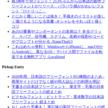
祝3周年で30フォント！ 213ちゃんから日本語の新作フ
リーフォントがリリース、パラパラ感がかわいいフォ
ント「ひとりっこ」
とにかく難しいことは抜き！ 手描きのイラストが楽し
く描けるようになる良書 -オシャレをそれっぽく描く
コツ
あのUI要素やコンポーネントの名前は？ 弁当グリッ
ド、ケバブ、信号機、スクリム、名称や役割やコード
やプロンプトが分かる -NameThatUI
これはめちゃ便利！ WindowsからiPhoneに、macOSか
らAndroidに、異なるOS・デバイス間でファイルを転
送できる無料アプリ -LocalSend
Pickup Entry
2026年用、日本語のフリーフォント851種類のまとめ -
商用サイトだけでなく紙や同人誌などの利用も明記
手書きの日本語フリーフォント、筆文字・毛筆の日本
語フリーフォントの総まとめ
ピクセルフォント・ビットマップ・電卓数字の日本語
フリーフォント 総まとめ
おしゃれな手書き！ 筆記体の英語フリーフォントの総