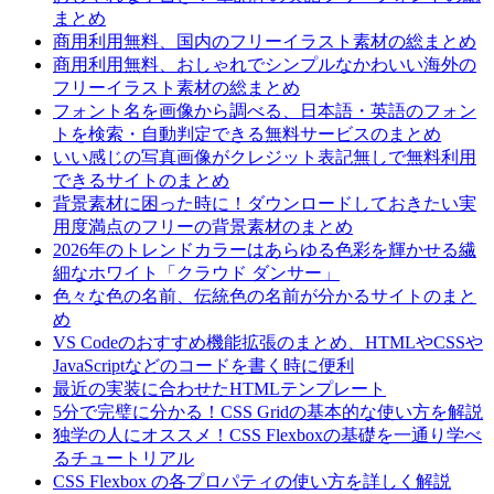
まとめ
商用利用無料、国内のフリーイラスト素材の総まとめ
商用利用無料、おしゃれでシンプルなかわいい海外の
フリーイラスト素材の総まとめ
フォント名を画像から調べる、日本語・英語のフォン
トを検索・自動判定できる無料サービスのまとめ
いい感じの写真画像がクレジット表記無しで無料利用
できるサイトのまとめ
背景素材に困った時に！ダウンロードしておきたい実
用度満点のフリーの背景素材のまとめ
2026年のトレンドカラーはあらゆる色彩を輝かせる繊
細なホワイト「クラウド ダンサー」
色々な色の名前、伝統色の名前が分かるサイトのまと
め
VS Codeのおすすめ機能拡張のまとめ、HTMLやCSSや
JavaScriptなどのコードを書く時に便利
最近の実装に合わせたHTMLテンプレート
5分で完璧に分かる！CSS Gridの基本的な使い方を解説
独学の人にオススメ！CSS Flexboxの基礎を一通り学べ
るチュートリアル
CSS Flexbox の各プロパティの使い方を詳しく解説