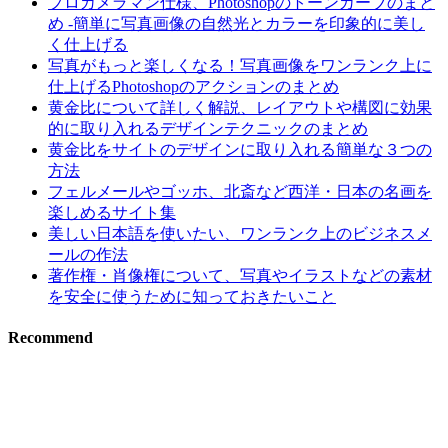
プロカメラマン仕様、Photoshopのトーンカーブのまと
め -簡単に写真画像の自然光とカラーを印象的に美し
く仕上げる
写真がもっと楽しくなる！写真画像をワンランク上に
仕上げるPhotoshopのアクションのまとめ
黄金比について詳しく解説、レイアウトや構図に効果
的に取り入れるデザインテクニックのまとめ
黄金比をサイトのデザインに取り入れる簡単な３つの
方法
フェルメールやゴッホ、北斎など西洋・日本の名画を
楽しめるサイト集
美しい日本語を使いたい、ワンランク上のビジネスメ
ールの作法
著作権・肖像権について、写真やイラストなどの素材
を安全に使うために知っておきたいこと
Recommend