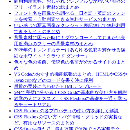
商用利用無料、おしゃれでシンプルなかわいい海外の
フリーイラスト素材の総まとめ
フォント名を画像から調べる、日本語・英語のフォン
トを検索・自動判定できる無料サービスのまとめ
いい感じの写真画像がクレジット表記無しで無料利用
できるサイトのまとめ
背景素材に困った時に！ダウンロードしておきたい実
用度満点のフリーの背景素材のまとめ
2026年のトレンドカラーはあらゆる色彩を輝かせる繊
細なホワイト「クラウド ダンサー」
色々な色の名前、伝統色の名前が分かるサイトのまと
め
VS Codeのおすすめ機能拡張のまとめ、HTMLやCSSや
JavaScriptなどのコードを書く時に便利
最近の実装に合わせたHTMLテンプレート
5分で完璧に分かる！CSS Gridの基本的な使い方を解説
独学の人にオススメ！CSS Flexboxの基礎を一通り学べ
るチュートリアル
CSS Flexbox の各プロパティの使い方を詳しく解説
CSS Flexboxの使い方・バグ情報・グリッドの実装な
ど、有用なリソースのまとめ
CSSの中央揃えで、最も万能で信頼できる実装テクニ