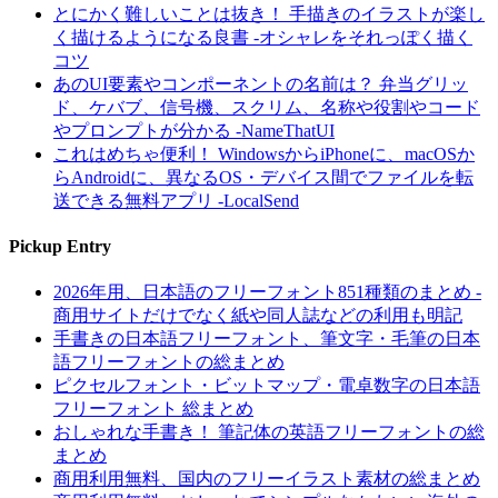
とにかく難しいことは抜き！ 手描きのイラストが楽し
く描けるようになる良書 -オシャレをそれっぽく描く
コツ
あのUI要素やコンポーネントの名前は？ 弁当グリッ
ド、ケバブ、信号機、スクリム、名称や役割やコード
やプロンプトが分かる -NameThatUI
これはめちゃ便利！ WindowsからiPhoneに、macOSか
らAndroidに、異なるOS・デバイス間でファイルを転
送できる無料アプリ -LocalSend
Pickup Entry
2026年用、日本語のフリーフォント851種類のまとめ -
商用サイトだけでなく紙や同人誌などの利用も明記
手書きの日本語フリーフォント、筆文字・毛筆の日本
語フリーフォントの総まとめ
ピクセルフォント・ビットマップ・電卓数字の日本語
フリーフォント 総まとめ
おしゃれな手書き！ 筆記体の英語フリーフォントの総
まとめ
商用利用無料、国内のフリーイラスト素材の総まとめ