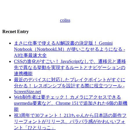
coliss
Recnet Entry
まさに仕事で使えるAI解説書の決定版！ Gemini
Notebook（NotebookLM）が使いこなせるようになる -
AI仕事最速大全
CSSの進化がすごい！ JavaScriptなしで、遷移元と遷移
先で異なる挙動を実現するルートとナビゲーションの
連携機能
最近のデバイスに対応したブレイクポイントがすぐに
分かる！ レスポンシブを設計する際に役立つツール -
ScreenSize.net
Web制作者は要チェック！ カメラにアクセスできる
usermedia要素など、Chrome 151で追加された6個の新機
能
祝3周年で30フォント！ 213ちゃんから日本語の新作フ
リーフォントがリリース、パラパラ感がかわいいフォ
ント「ひとりっこ」