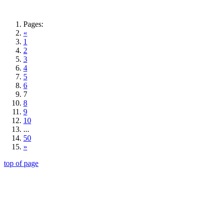
Pages:
«
1
2
3
4
5
6
7
8
9
10
...
50
»
top of page