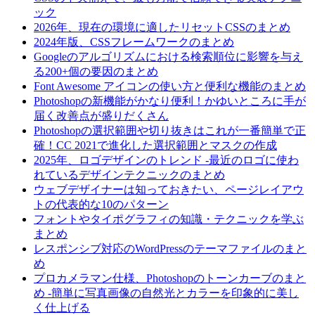
ック
2026年、現在の環境に適したリセットCSSのまとめ
2024年版、CSSフレームワークのまとめ
Googleのアルゴリズムにおける検索順位に影響を与え
る200+個の要因のまとめ
Font Awesome アイコンの使い方と便利な機能のまとめ
Photoshopの新機能がかなり便利！かゆいところに手が
届く改善点が盛りだくさん
Photoshopの選択範囲や切り抜きはこれが一番簡単で正
確！CC 2021で進化した選択範囲とマスクの作成
2025年、ロゴデザインのトレンド -最近のロゴに使わ
れているデザインテクニックのまとめ
ウェブデザイナーは知っておきたい、ページレイアウ
トの代表的な10のパターン
フォントやタイポグラフィの知識・テクニックを学ぶ
まとめ
レスポンシブ対応のWordPressのテーマファイルのまと
め
プロカメラマン仕様、Photoshopのトーンカーブのまと
め -簡単に写真画像の自然光とカラーを印象的に美し
く仕上げる