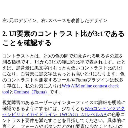
左: 元のデザイン、右: スペースを改善したデザイン
2. UI要素のコントラスト比が3:1である
ことを確認する
コントラストとは、2つの色の間で知覚される明るさの差を
測る指標です。1:1から21:1の範囲の比率で表されます。たと
えば、黒背景に黒文字はもっとも低いコントラスト比の1:1
になり、白背景に黒文字はもっとも高い21:1になります。色
のコントラストを測定するツールやFigmaプラグインは数多
く存在し、私のお気に入りは
Web AIM online contrast check
tool
と
Contrast（Figma）
です。
視覚障害のあるユーザーがインターフェイスの詳細を明確に
確認できるようにするには、少なくとも
Webコンテンツアク
セシビリティガイドライン（WCAG）2.1レベルAA
の色彩コ
ントラスト要件を満たすことを目指してください。具体的に
言うと、
フォームやボタンなどのUI要素は少なくとも3:1の