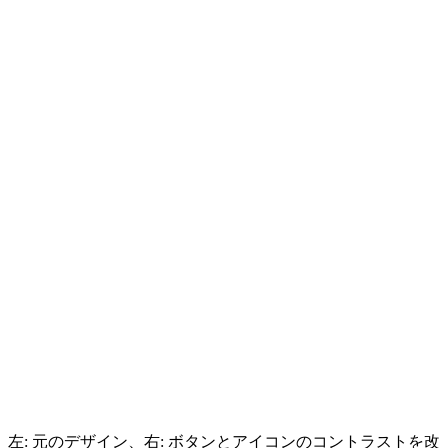
左: 元のデザイン、右: ボタンとアイコンのコントラストを改