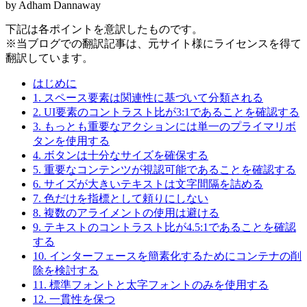
by Adham Dannaway
下記は各ポイントを意訳したものです。
※当ブログでの翻訳記事は、元サイト様にライセンスを得て
翻訳しています。
はじめに
1. スペース要素は関連性に基づいて分類される
2. UI要素のコントラスト比が3:1であることを確認する
3. もっとも重要なアクションには単一のプライマリボ
タンを使用する
4. ボタンは十分なサイズを確保する
5. 重要なコンテンツが視認可能であることを確認する
6. サイズが大きいテキストは文字間隔を詰める
7. 色だけを指標として頼りにしない
8. 複数のアライメントの使用は避ける
9. テキストのコントラスト比が4.5:1であることを確認
する
10. インターフェースを簡素化するためにコンテナの削
除を検討する
11. 標準フォントと太字フォントのみを使用する
12. 一貫性を保つ