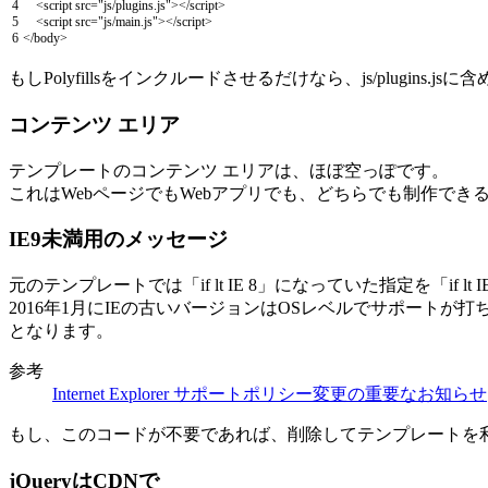
4
<script
src
=
"js/plugins.js"
>
</script>
5
<script
src
=
"js/main.js"
>
</script>
6
<
/
body
>
もしPolyfillsをインクルードさせるだけなら、js/plugins.j
コンテンツ エリア
テンプレートのコンテンツ エリアは、ほぼ空っぽです。
これはWebページでもWebアプリでも、どちらでも制作でき
IE9未満用のメッセージ
元のテンプレートでは「if lt IE 8」になっていた指定を「if lt
2016年1月にIEの古いバージョンはOSレベルでサポートが打
となります。
参考
Internet Explorer サポートポリシー変更の重要なお知らせ
もし、このコードが不要であれば、削除してテンプレートを
jQueryはCDNで