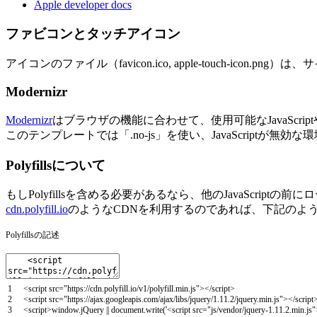
Apple developer docs
ファビコンとタッチアイコン
アイコンのファイル（favicon.ico, apple-touch-ico
Modernizr
Modernizr
はブラウザの機能に合わせて、使用可能なJavaScri
このテンプレートでは「.no-js」を使い、JavaScriptが
Polyfillsについて
もしPolyfillsを含める必要があるなら、他のJavaScript
cdn.polyfill.io
のようなCDNを利用するのであれば、下記のよ
Polyfillsの記述
1
<script
src
=
"https://cdn.polyfill.io/v1/polyfill.min.js"
>
</script>
2
<script
src
=
"https://ajax.googleapis.com/ajax/libs/jquery/1.11.2/jquery.min.js"
>
</script
3
<script>
window
.
jQuery
||
document
.
write
(
'<script src="js/vendor/jquery-1.11.2.min.js"