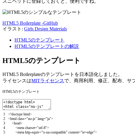
スニペットに登録しておくと、便利ですね。
HTML5 Boilerplate -GitHub
イラスト:
Girls Design Materials
HTML5のテンプレート
HTML5のテンプレートの解説
HTML5のテンプレート
HTML5 Boilerplateのテンプレートを日本語化しました。
ライセンスは
MITライセンス
で、商用利用、修正、配布、サ
HTML5のテンプレート
1
<
!
doctype
html
>
2
<
html
class
=
"no-js"
lang
=
"ja"
>
3
<
head
>
4
<
meta
charset
=
"utf-8"
>
5
<
meta
http
-
equiv
=
"x-ua-compatible"
content
=
"ie=edge"
>