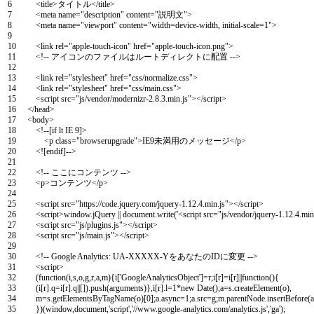
6
<
title
>
タイトル
<
/
title
>
7
<
meta
name
=
"description"
content
=
"説明文"
>
8
<
meta
name
=
"viewport"
content
=
"width=device-width, initial-scale=1"
>
9
10
<
link
rel
=
"apple-touch-icon"
href
=
"apple-touch-icon.png"
>
11
<
!
--
アイコンのファイルはルートディレクトに配置
--
>
12
13
<
link
rel
=
"stylesheet"
href
=
"css/normalize.css"
>
14
<
link
rel
=
"stylesheet"
href
=
"css/main.css"
>
15
<script
src
=
"js/vendor/modernizr-2.8.3.min.js"
>
</script>
16
<
/
head
>
17
<
body
>
18
<
!
--
[
if
lt
IE
9
]
>
19
<
p
class
=
"browserupgrade"
>
IE9
未満用のメッセージ
<
/
p
>
20
<
!
[
endif
]
--
>
21
22
<
!
--
ここにコンテンツ
--
>
23
<
p
>
コンテンツ
<
/
p
>
24
25
<script
src
=
"https://code.jquery.com/jquery-1.12.4.min.js"
>
</script>
26
<script>
window
.
jQuery
||
document
.
write
(
'<script src="js/vendor/jquery-1.12.4.min
27
<script
src
=
"js/plugins.js"
>
</script>
28
<script
src
=
"js/main.js"
>
</script>
29
30
<
!
--
Google
Analytics
:
UA
-
XXXXX
-
Y
をあなたの
ID
に変更
--
>
31
<script>
32
(
function
(
i
,
s
,
o
,
g
,
r
,
a
,
m
)
{
i
[
'GoogleAnalyticsObject'
]
=
r
;
i
[
r
]
=
i
[
r
]
||
function
(
)
{
33
(
i
[
r
]
.
q
=
i
[
r
]
.
q
||
[
]
)
.
push
(
arguments
)
}
,
i
[
r
]
.
l
=
1
*
new
Date
(
)
;
a
=
s
.
createElement
(
o
)
,
34
m
=
s
.
getElementsByTagName
(
o
)
[
0
]
;
a
.
async
=
1
;
a
.
src
=
g
;
m
.
parentNode
.
insertBefore
(
a
35
}
)
(
window
,
document
,
'script'
,
'//www.google-analytics.com/analytics.js'
,
'ga'
)
;