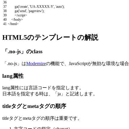
36
37
ga
(
'create'
,
'UA-XXXXX-Y'
,
'auto'
)
;
38
ga
(
'send'
,
'pageview'
)
;
39
</script>
40
<
/
body
>
41
<
/
html
>
HTML5のテンプレートの解説
「.no-js」のclass
「.no-js」は
Modernize
の機能で、JavaScriptが無効な環境
lang属性
lang属性には言語コードを指定します。
日本語を指定する時は、「ja」と記述します。
titleタグとmetaタグの順序
titleタグとmetaタグの順序は重要です。
文字コードの指定（charset）