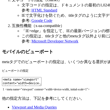
文字コードの指定は、ドキュメントの最初の1,024
参考:
HTML Standard
IEで文字化けを防ぐため、titleタグのように文
参考:
Google Code
互換性機能（x-ua-compatible）
「IE=edge」を指定して、IEの最新バージョン
この指定は、titleタグと他のmetaタグ以外より前
参考:
Microsoft Developer Network
モバイルのビューポート
metaタグでのビューポートの指定は、いくつか異なる選択
ビューポートの指定
1
<
meta
name
=
"viewport"
content
=
"width=device-width, initial-scale=1"
>
他の指定方法は、下記を参考にしてください。
Viewport and Media Queries