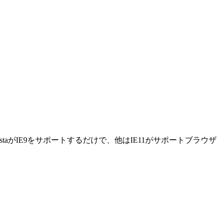
taがIE9をサポートするだけで、他はIE11がサポートブラウザ