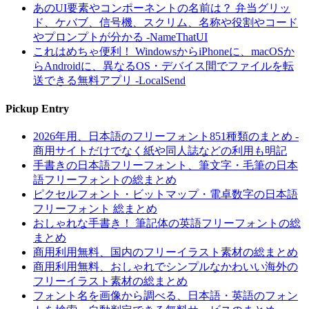
あのUI要素やコンポーネントの名前は？ 弁当グリッ
ド、ケバブ、信号機、スクリム、名称や役割やコード
やプロンプトが分かる -NameThatUI
これはめちゃ便利！ WindowsからiPhoneに、macOSか
らAndroidに、異なるOS・デバイス間でファイルを転
送できる無料アプリ -LocalSend
Pickup Entry
2026年用、日本語のフリーフォント851種類のまとめ -
商用サイトだけでなく紙や同人誌などの利用も明記
手書きの日本語フリーフォント、筆文字・毛筆の日本
語フリーフォントの総まとめ
ピクセルフォント・ビットマップ・電卓数字の日本語
フリーフォント 総まとめ
おしゃれな手書き！ 筆記体の英語フリーフォントの総
まとめ
商用利用無料、国内のフリーイラスト素材の総まとめ
商用利用無料、おしゃれでシンプルなかわいい海外の
フリーイラスト素材の総まとめ
フォント名を画像から調べる、日本語・英語のフォン