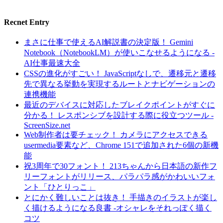
Recnet Entry
まさに仕事で使えるAI解説書の決定版！ Gemini
Notebook（NotebookLM）が使いこなせるようになる -
AI仕事最速大全
CSSの進化がすごい！ JavaScriptなしで、遷移元と遷移
先で異なる挙動を実現するルートとナビゲーションの
連携機能
最近のデバイスに対応したブレイクポイントがすぐに
分かる！ レスポンシブを設計する際に役立つツール -
ScreenSize.net
Web制作者は要チェック！ カメラにアクセスできる
usermedia要素など、Chrome 151で追加された6個の新機
能
祝3周年で30フォント！ 213ちゃんから日本語の新作フ
リーフォントがリリース、パラパラ感がかわいいフォ
ント「ひとりっこ」
とにかく難しいことは抜き！ 手描きのイラストが楽し
く描けるようになる良書 -オシャレをそれっぽく描く
コツ