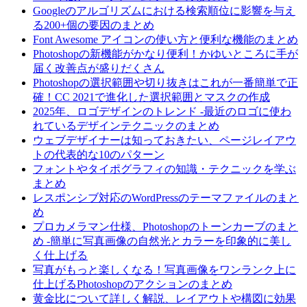
Googleのアルゴリズムにおける検索順位に影響を与え
る200+個の要因のまとめ
Font Awesome アイコンの使い方と便利な機能のまとめ
Photoshopの新機能がかなり便利！かゆいところに手が
届く改善点が盛りだくさん
Photoshopの選択範囲や切り抜きはこれが一番簡単で正
確！CC 2021で進化した選択範囲とマスクの作成
2025年、ロゴデザインのトレンド -最近のロゴに使わ
れているデザインテクニックのまとめ
ウェブデザイナーは知っておきたい、ページレイアウ
トの代表的な10のパターン
フォントやタイポグラフィの知識・テクニックを学ぶ
まとめ
レスポンシブ対応のWordPressのテーマファイルのまと
め
プロカメラマン仕様、Photoshopのトーンカーブのまと
め -簡単に写真画像の自然光とカラーを印象的に美し
く仕上げる
写真がもっと楽しくなる！写真画像をワンランク上に
仕上げるPhotoshopのアクションのまとめ
黄金比について詳しく解説、レイアウトや構図に効果