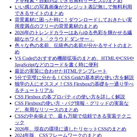
トを検索・自動判定できる無料サービスのまとめ
いい感じの写真画像がクレジット表記無しで無料利用
できるサイトのまとめ
背景素材に困った時に！ダウンロードしておきたい実
用度満点のフリーの背景素材のまとめ
2026年のトレンドカラーはあらゆる色彩を輝かせる繊
細なホワイト「クラウド ダンサー」
色々な色の名前、伝統色の名前が分かるサイトのまと
め
VS Codeのおすすめ機能拡張のまとめ、HTMLやCSSや
JavaScriptなどのコードを書く時に便利
最近の実装に合わせたHTMLテンプレート
5分で完璧に分かる！CSS Gridの基本的な使い方を解説
独学の人にオススメ！CSS Flexboxの基礎を一通り学べ
るチュートリアル
CSS Flexbox の各プロパティの使い方を詳しく解説
CSS Flexboxの使い方・バグ情報・グリッドの実装な
ど、有用なリソースのまとめ
CSSの中央揃えで、最も万能で信頼できる実装テクニ
ック
2026年、現在の環境に適したリセットCSSのまとめ
2024年版、CSSフレームワークのまとめ