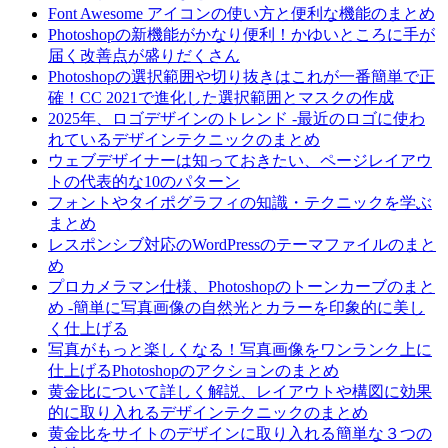
Font Awesome アイコンの使い方と便利な機能のまとめ
Photoshopの新機能がかなり便利！かゆいところに手が
届く改善点が盛りだくさん
Photoshopの選択範囲や切り抜きはこれが一番簡単で正
確！CC 2021で進化した選択範囲とマスクの作成
2025年、ロゴデザインのトレンド -最近のロゴに使わ
れているデザインテクニックのまとめ
ウェブデザイナーは知っておきたい、ページレイアウ
トの代表的な10のパターン
フォントやタイポグラフィの知識・テクニックを学ぶ
まとめ
レスポンシブ対応のWordPressのテーマファイルのまと
め
プロカメラマン仕様、Photoshopのトーンカーブのまと
め -簡単に写真画像の自然光とカラーを印象的に美し
く仕上げる
写真がもっと楽しくなる！写真画像をワンランク上に
仕上げるPhotoshopのアクションのまとめ
黄金比について詳しく解説、レイアウトや構図に効果
的に取り入れるデザインテクニックのまとめ
黄金比をサイトのデザインに取り入れる簡単な３つの