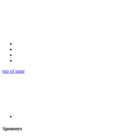
top of page
Sponsors