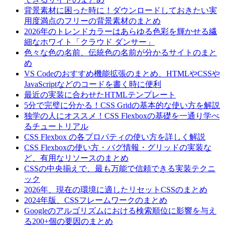
背景素材に困った時に！ダウンロードしておきたい実
用度満点のフリーの背景素材のまとめ
2026年のトレンドカラーはあらゆる色彩を輝かせる繊
細なホワイト「クラウド ダンサー」
色々な色の名前、伝統色の名前が分かるサイトのまと
め
VS Codeのおすすめ機能拡張のまとめ、HTMLやCSSや
JavaScriptなどのコードを書く時に便利
最近の実装に合わせたHTMLテンプレート
5分で完璧に分かる！CSS Gridの基本的な使い方を解説
独学の人にオススメ！CSS Flexboxの基礎を一通り学べ
るチュートリアル
CSS Flexbox の各プロパティの使い方を詳しく解説
CSS Flexboxの使い方・バグ情報・グリッドの実装な
ど、有用なリソースのまとめ
CSSの中央揃えで、最も万能で信頼できる実装テクニ
ック
2026年、現在の環境に適したリセットCSSのまとめ
2024年版、CSSフレームワークのまとめ
Googleのアルゴリズムにおける検索順位に影響を与え
る200+個の要因のまとめ