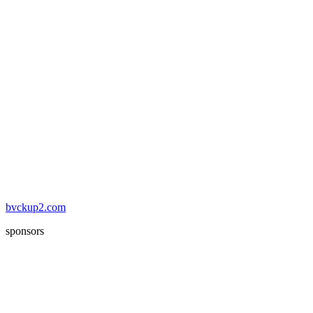
bvckup2.com
sponsors