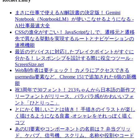
まさに仕事で使えるAI解説書の決定版！ Gemini
Notebook（NotebookLM）が使いこなせるようになる -
AI仕事最速大全
CSSの進化がすごい！ JavaScriptなしで、遷移元と遷移
先で異なる挙動を実現するルートとナビゲーションの
連携機能
最近のデバイスに対応したブレイクポイントがすぐに
分かる！ レスポンシブを設計する際に役立つツール -
ScreenSize.net
Web制作者は要チェック！ カメラにアクセスできる
usermedia要素など、Chrome 151で追加された6個の新機
能
祝3周年で30フォント！ 213ちゃんから日本語の新作フ
リーフォントがリリース、パラパラ感がかわいいフォ
ント「ひとりっこ」
とにかく難しいことは抜き！ 手描きのイラストが楽し
く描けるようになる良書 -オシャレをそれっぽく描く
コツ
あのUI要素やコンポーネントの名前は？ 弁当グリッ
ド、ケバブ、信号機、スクリム、名称や役割やコード