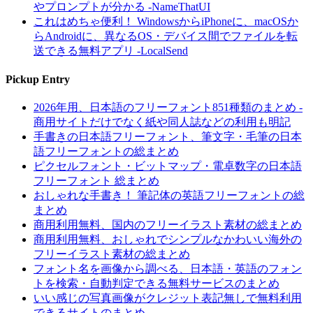
やプロンプトが分かる -NameThatUI
これはめちゃ便利！ WindowsからiPhoneに、macOSか
らAndroidに、異なるOS・デバイス間でファイルを転
送できる無料アプリ -LocalSend
Pickup Entry
2026年用、日本語のフリーフォント851種類のまとめ -
商用サイトだけでなく紙や同人誌などの利用も明記
手書きの日本語フリーフォント、筆文字・毛筆の日本
語フリーフォントの総まとめ
ピクセルフォント・ビットマップ・電卓数字の日本語
フリーフォント 総まとめ
おしゃれな手書き！ 筆記体の英語フリーフォントの総
まとめ
商用利用無料、国内のフリーイラスト素材の総まとめ
商用利用無料、おしゃれでシンプルなかわいい海外の
フリーイラスト素材の総まとめ
フォント名を画像から調べる、日本語・英語のフォン
トを検索・自動判定できる無料サービスのまとめ
いい感じの写真画像がクレジット表記無しで無料利用
できるサイトのまとめ