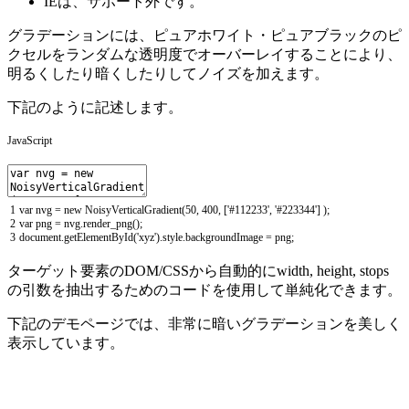
IEは、サポート外です。
グラデーションには、ピュアホワイト・ピュアブラックのピ
クセルをランダムな透明度でオーバーレイすることにより、
明るくしたり暗くしたりしてノイズを加えます。
下記のように記述します。
JavaScript
1
var
nvg
=
new
NoisyVerticalGradient
(
50
,
400
,
[
'#112233'
,
'#223344'
]
)
;
2
var
png
=
nvg
.
render_png
(
)
;
3
document
.
getElementById
(
'xyz'
)
.
style
.
backgroundImage
=
png
;
ターゲット要素のDOM/CSSから自動的にwidth, height, stops
の引数を抽出するためのコードを使用して単純化できます。
下記のデモページでは、非常に暗いグラデーションを美しく
表示しています。