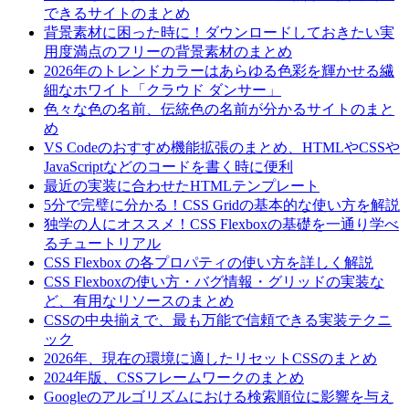
できるサイトのまとめ
背景素材に困った時に！ダウンロードしておきたい実
用度満点のフリーの背景素材のまとめ
2026年のトレンドカラーはあらゆる色彩を輝かせる繊
細なホワイト「クラウド ダンサー」
色々な色の名前、伝統色の名前が分かるサイトのまと
め
VS Codeのおすすめ機能拡張のまとめ、HTMLやCSSや
JavaScriptなどのコードを書く時に便利
最近の実装に合わせたHTMLテンプレート
5分で完璧に分かる！CSS Gridの基本的な使い方を解説
独学の人にオススメ！CSS Flexboxの基礎を一通り学べ
るチュートリアル
CSS Flexbox の各プロパティの使い方を詳しく解説
CSS Flexboxの使い方・バグ情報・グリッドの実装な
ど、有用なリソースのまとめ
CSSの中央揃えで、最も万能で信頼できる実装テクニ
ック
2026年、現在の環境に適したリセットCSSのまとめ
2024年版、CSSフレームワークのまとめ
Googleのアルゴリズムにおける検索順位に影響を与え