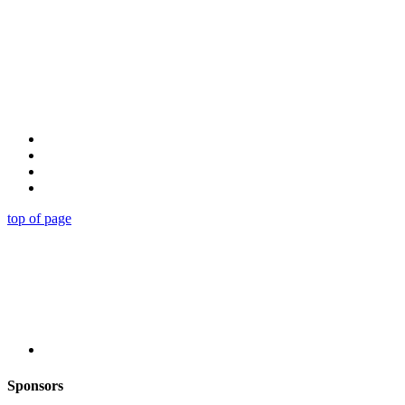
top of page
Sponsors