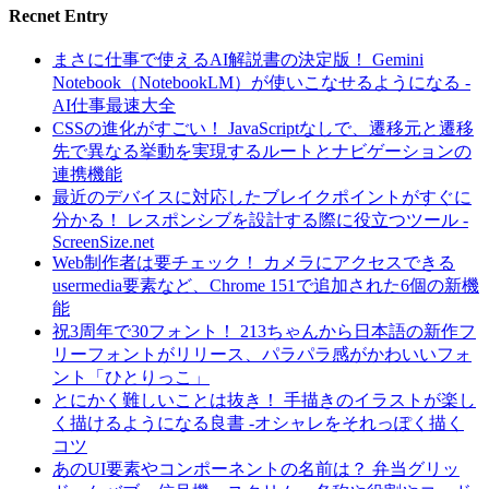
Recnet Entry
まさに仕事で使えるAI解説書の決定版！ Gemini
Notebook（NotebookLM）が使いこなせるようになる -
AI仕事最速大全
CSSの進化がすごい！ JavaScriptなしで、遷移元と遷移
先で異なる挙動を実現するルートとナビゲーションの
連携機能
最近のデバイスに対応したブレイクポイントがすぐに
分かる！ レスポンシブを設計する際に役立つツール -
ScreenSize.net
Web制作者は要チェック！ カメラにアクセスできる
usermedia要素など、Chrome 151で追加された6個の新機
能
祝3周年で30フォント！ 213ちゃんから日本語の新作フ
リーフォントがリリース、パラパラ感がかわいいフォ
ント「ひとりっこ」
とにかく難しいことは抜き！ 手描きのイラストが楽し
く描けるようになる良書 -オシャレをそれっぽく描く
コツ
あのUI要素やコンポーネントの名前は？ 弁当グリッ