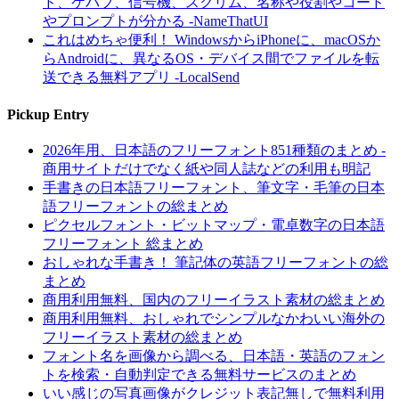
ド、ケバブ、信号機、スクリム、名称や役割やコード
やプロンプトが分かる -NameThatUI
これはめちゃ便利！ WindowsからiPhoneに、macOSか
らAndroidに、異なるOS・デバイス間でファイルを転
送できる無料アプリ -LocalSend
Pickup Entry
2026年用、日本語のフリーフォント851種類のまとめ -
商用サイトだけでなく紙や同人誌などの利用も明記
手書きの日本語フリーフォント、筆文字・毛筆の日本
語フリーフォントの総まとめ
ピクセルフォント・ビットマップ・電卓数字の日本語
フリーフォント 総まとめ
おしゃれな手書き！ 筆記体の英語フリーフォントの総
まとめ
商用利用無料、国内のフリーイラスト素材の総まとめ
商用利用無料、おしゃれでシンプルなかわいい海外の
フリーイラスト素材の総まとめ
フォント名を画像から調べる、日本語・英語のフォン
トを検索・自動判定できる無料サービスのまとめ
いい感じの写真画像がクレジット表記無しで無料利用