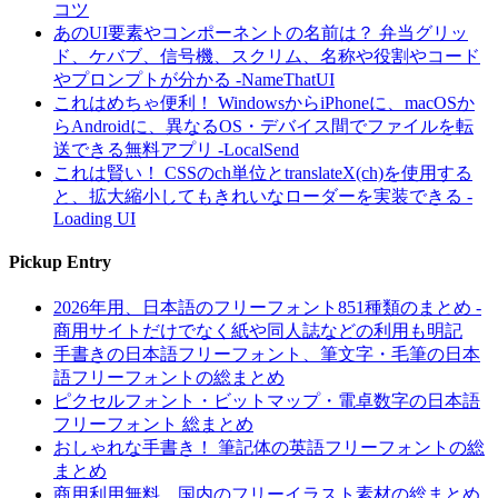
コツ
あのUI要素やコンポーネントの名前は？ 弁当グリッ
ド、ケバブ、信号機、スクリム、名称や役割やコード
やプロンプトが分かる -NameThatUI
これはめちゃ便利！ WindowsからiPhoneに、macOSか
らAndroidに、異なるOS・デバイス間でファイルを転
送できる無料アプリ -LocalSend
これは賢い！ CSSのch単位とtranslateX(ch)を使用する
と、拡大縮小してもきれいなローダーを実装できる -
Loading UI
Pickup Entry
2026年用、日本語のフリーフォント851種類のまとめ -
商用サイトだけでなく紙や同人誌などの利用も明記
手書きの日本語フリーフォント、筆文字・毛筆の日本
語フリーフォントの総まとめ
ピクセルフォント・ビットマップ・電卓数字の日本語
フリーフォント 総まとめ
おしゃれな手書き！ 筆記体の英語フリーフォントの総
まとめ
商用利用無料、国内のフリーイラスト素材の総まとめ