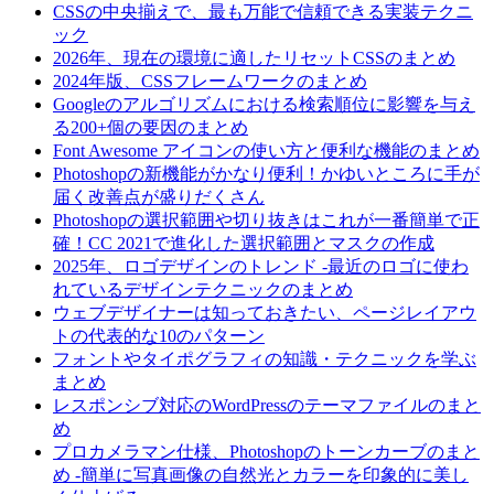
CSSの中央揃えで、最も万能で信頼できる実装テクニ
ック
2026年、現在の環境に適したリセットCSSのまとめ
2024年版、CSSフレームワークのまとめ
Googleのアルゴリズムにおける検索順位に影響を与え
る200+個の要因のまとめ
Font Awesome アイコンの使い方と便利な機能のまとめ
Photoshopの新機能がかなり便利！かゆいところに手が
届く改善点が盛りだくさん
Photoshopの選択範囲や切り抜きはこれが一番簡単で正
確！CC 2021で進化した選択範囲とマスクの作成
2025年、ロゴデザインのトレンド -最近のロゴに使わ
れているデザインテクニックのまとめ
ウェブデザイナーは知っておきたい、ページレイアウ
トの代表的な10のパターン
フォントやタイポグラフィの知識・テクニックを学ぶ
まとめ
レスポンシブ対応のWordPressのテーマファイルのまと
め
プロカメラマン仕様、Photoshopのトーンカーブのまと
め -簡単に写真画像の自然光とカラーを印象的に美し