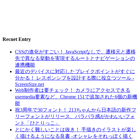
Recnet Entry
CSSの進化がすごい！ JavaScriptなしで、遷移元と遷移
先で異なる挙動を実現するルートとナビゲーションの
連携機能
最近のデバイスに対応したブレイクポイントがすぐに
分かる！ レスポンシブを設計する際に役立つツール -
ScreenSize.net
Web制作者は要チェック！ カメラにアクセスできる
usermedia要素など、Chrome 151で追加された6個の新機
能
祝3周年で30フォント！ 213ちゃんから日本語の新作フ
リーフォントがリリース、パラパラ感がかわいいフォ
ント「ひとりっこ」
とにかく難しいことは抜き！ 手描きのイラストが楽し
く描けるようになる良書 -オシャレをそれっぽく描く