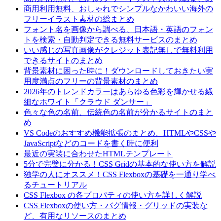
商用利用無料、おしゃれでシンプルなかわいい海外の
フリーイラスト素材の総まとめ
フォント名を画像から調べる、日本語・英語のフォン
トを検索・自動判定できる無料サービスのまとめ
いい感じの写真画像がクレジット表記無しで無料利用
できるサイトのまとめ
背景素材に困った時に！ダウンロードしておきたい実
用度満点のフリーの背景素材のまとめ
2026年のトレンドカラーはあらゆる色彩を輝かせる繊
細なホワイト「クラウド ダンサー」
色々な色の名前、伝統色の名前が分かるサイトのまと
め
VS Codeのおすすめ機能拡張のまとめ、HTMLやCSSや
JavaScriptなどのコードを書く時に便利
最近の実装に合わせたHTMLテンプレート
5分で完璧に分かる！CSS Gridの基本的な使い方を解説
独学の人にオススメ！CSS Flexboxの基礎を一通り学べ
るチュートリアル
CSS Flexbox の各プロパティの使い方を詳しく解説
CSS Flexboxの使い方・バグ情報・グリッドの実装な
ど、有用なリソースのまとめ