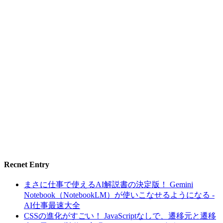
Recnet Entry
まさに仕事で使えるAI解説書の決定版！ Gemini
Notebook（NotebookLM）が使いこなせるようになる -
AI仕事最速大全
CSSの進化がすごい！ JavaScriptなしで、遷移元と遷移