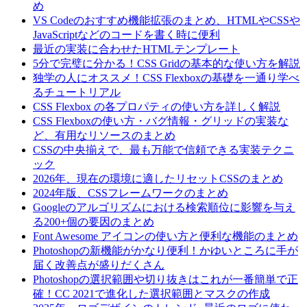
め
VS Codeのおすすめ機能拡張のまとめ、HTMLやCSSや
JavaScriptなどのコードを書く時に便利
最近の実装に合わせたHTMLテンプレート
5分で完璧に分かる！CSS Gridの基本的な使い方を解説
独学の人にオススメ！CSS Flexboxの基礎を一通り学べ
るチュートリアル
CSS Flexbox の各プロパティの使い方を詳しく解説
CSS Flexboxの使い方・バグ情報・グリッドの実装な
ど、有用なリソースのまとめ
CSSの中央揃えで、最も万能で信頼できる実装テクニ
ック
2026年、現在の環境に適したリセットCSSのまとめ
2024年版、CSSフレームワークのまとめ
Googleのアルゴリズムにおける検索順位に影響を与え
る200+個の要因のまとめ
Font Awesome アイコンの使い方と便利な機能のまとめ
Photoshopの新機能がかなり便利！かゆいところに手が
届く改善点が盛りだくさん
Photoshopの選択範囲や切り抜きはこれが一番簡単で正
確！CC 2021で進化した選択範囲とマスクの作成