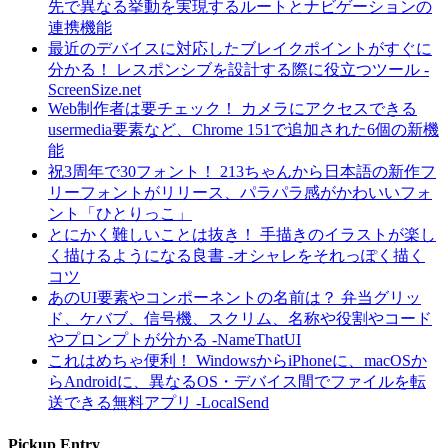
先で異なる挙動を実現するルートとナビゲーションの
連携機能
最近のデバイスに対応したブレイクポイントがすぐに
分かる！ レスポンシブを設計する際に役立つツール -
ScreenSize.net
Web制作者は要チェック！ カメラにアクセスできる
usermedia要素など、Chrome 151で追加された6個の新機
能
祝3周年で30フォント！ 213ちゃんから日本語の新作フ
リーフォントがリリース、パラパラ感がかわいいフォ
ント「ひとりっこ」
とにかく難しいことは抜き！ 手描きのイラストが楽し
く描けるようになる良書 -オシャレをそれっぽく描く
コツ
あのUI要素やコンポーネントの名前は？ 弁当グリッ
ド、ケバブ、信号機、スクリム、名称や役割やコード
やプロンプトが分かる -NameThatUI
これはめちゃ便利！ WindowsからiPhoneに、macOSか
らAndroidに、異なるOS・デバイス間でファイルを転
送できる無料アプリ -LocalSend
Pickup Entry