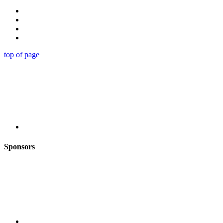
top of page
Sponsors