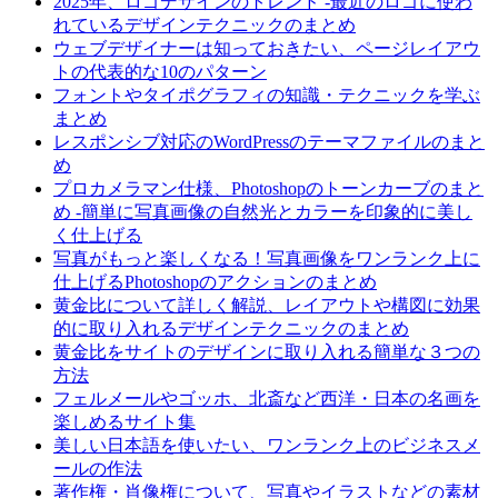
2025年、ロゴデザインのトレンド -最近のロゴに使わ
れているデザインテクニックのまとめ
ウェブデザイナーは知っておきたい、ページレイアウ
トの代表的な10のパターン
フォントやタイポグラフィの知識・テクニックを学ぶ
まとめ
レスポンシブ対応のWordPressのテーマファイルのまと
め
プロカメラマン仕様、Photoshopのトーンカーブのまと
め -簡単に写真画像の自然光とカラーを印象的に美し
く仕上げる
写真がもっと楽しくなる！写真画像をワンランク上に
仕上げるPhotoshopのアクションのまとめ
黄金比について詳しく解説、レイアウトや構図に効果
的に取り入れるデザインテクニックのまとめ
黄金比をサイトのデザインに取り入れる簡単な３つの
方法
フェルメールやゴッホ、北斎など西洋・日本の名画を
楽しめるサイト集
美しい日本語を使いたい、ワンランク上のビジネスメ
ールの作法
著作権・肖像権について、写真やイラストなどの素材