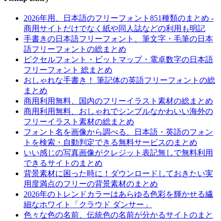
2026年用、日本語のフリーフォント851種類のまとめ -
商用サイトだけでなく紙や同人誌などの利用も明記
手書きの日本語フリーフォント、筆文字・毛筆の日本
語フリーフォントの総まとめ
ピクセルフォント・ビットマップ・電卓数字の日本語
フリーフォント 総まとめ
おしゃれな手書き！ 筆記体の英語フリーフォントの総
まとめ
商用利用無料、国内のフリーイラスト素材の総まとめ
商用利用無料、おしゃれでシンプルなかわいい海外の
フリーイラスト素材の総まとめ
フォント名を画像から調べる、日本語・英語のフォン
トを検索・自動判定できる無料サービスのまとめ
いい感じの写真画像がクレジット表記無しで無料利用
できるサイトのまとめ
背景素材に困った時に！ダウンロードしておきたい実
用度満点のフリーの背景素材のまとめ
2026年のトレンドカラーはあらゆる色彩を輝かせる繊
細なホワイト「クラウド ダンサー」
色々な色の名前、伝統色の名前が分かるサイトのまと