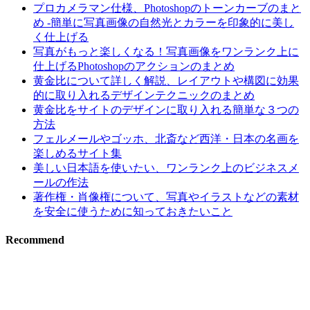
プロカメラマン仕様、Photoshopのトーンカーブのまと
め -簡単に写真画像の自然光とカラーを印象的に美し
く仕上げる
写真がもっと楽しくなる！写真画像をワンランク上に
仕上げるPhotoshopのアクションのまとめ
黄金比について詳しく解説、レイアウトや構図に効果
的に取り入れるデザインテクニックのまとめ
黄金比をサイトのデザインに取り入れる簡単な３つの
方法
フェルメールやゴッホ、北斎など西洋・日本の名画を
楽しめるサイト集
美しい日本語を使いたい、ワンランク上のビジネスメ
ールの作法
著作権・肖像権について、写真やイラストなどの素材
を安全に使うために知っておきたいこと
Recommend