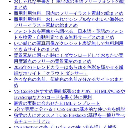
おしゃれな手書き！ 筆記体の英語フリーフォントの総
まとめ
商用利用無料、国内のフリーイラスト素材の総まとめ
商用利用無料、おしゃれでシンプルなかわいい海外の
フリーイラスト素材の総まとめ
フォント名を画像から調べる、日本語・英語のフォン
トを検索・自動判定できる無料サービスのまとめ
いい感じの写真画像がクレジット表記無しで無料利用
できるサイトのまとめ
背景素材に困った時に！ダウンロードしておきたい実
用度満点のフリーの背景素材のまとめ
2026年のトレンドカラーはあらゆる色彩を輝かせる繊
細なホワイト「クラウド ダンサー」
色々な色の名前、伝統色の名前が分かるサイトのまと
め
VS Codeのおすすめ機能拡張のまとめ、HTMLやCSSや
JavaScriptなどのコードを書く時に便利
最近の実装に合わせたHTMLテンプレート
5分で完璧に分かる！CSS Gridの基本的な使い方を解説
独学の人にオススメ！CSS Flexboxの基礎を一通り学べ
るチュートリアル
CSS Flexbox の各プロパティの使い方を詳しく解説