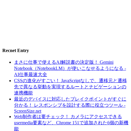
Recnet Entry
まさに仕事で使えるAI解説書の決定版！ Gemini
Notebook（NotebookLM）が使いこなせるようになる -
AI仕事最速大全
CSSの進化がすごい！ JavaScriptなしで、遷移元と遷移
先で異なる挙動を実現するルートとナビゲーションの
連携機能
最近のデバイスに対応したブレイクポイントがすぐに
分かる！ レスポンシブを設計する際に役立つツール -
ScreenSize.net
Web制作者は要チェック！ カメラにアクセスできる
usermedia要素など、Chrome 151で追加された6個の新機
能