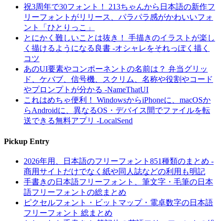
祝3周年で30フォント！ 213ちゃんから日本語の新作フ
リーフォントがリリース、パラパラ感がかわいいフォ
ント「ひとりっこ」
とにかく難しいことは抜き！ 手描きのイラストが楽し
く描けるようになる良書 -オシャレをそれっぽく描く
コツ
あのUI要素やコンポーネントの名前は？ 弁当グリッ
ド、ケバブ、信号機、スクリム、名称や役割やコード
やプロンプトが分かる -NameThatUI
これはめちゃ便利！ WindowsからiPhoneに、macOSか
らAndroidに、異なるOS・デバイス間でファイルを転
送できる無料アプリ -LocalSend
Pickup Entry
2026年用、日本語のフリーフォント851種類のまとめ -
商用サイトだけでなく紙や同人誌などの利用も明記
手書きの日本語フリーフォント、筆文字・毛筆の日本
語フリーフォントの総まとめ
ピクセルフォント・ビットマップ・電卓数字の日本語
フリーフォント 総まとめ