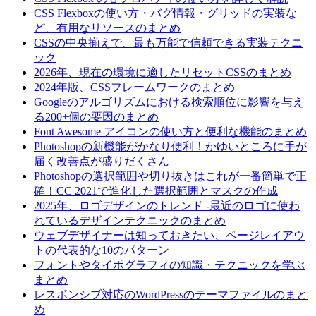
CSS Flexboxの使い方・バグ情報・グリッドの実装な
ど、有用なリソースのまとめ
CSSの中央揃えで、最も万能で信頼できる実装テクニ
ック
2026年、現在の環境に適したリセットCSSのまとめ
2024年版、CSSフレームワークのまとめ
Googleのアルゴリズムにおける検索順位に影響を与え
る200+個の要因のまとめ
Font Awesome アイコンの使い方と便利な機能のまとめ
Photoshopの新機能がかなり便利！かゆいところに手が
届く改善点が盛りだくさん
Photoshopの選択範囲や切り抜きはこれが一番簡単で正
確！CC 2021で進化した選択範囲とマスクの作成
2025年、ロゴデザインのトレンド -最近のロゴに使わ
れているデザインテクニックのまとめ
ウェブデザイナーは知っておきたい、ページレイアウ
トの代表的な10のパターン
フォントやタイポグラフィの知識・テクニックを学ぶ
まとめ
レスポンシブ対応のWordPressのテーマファイルのまと
め