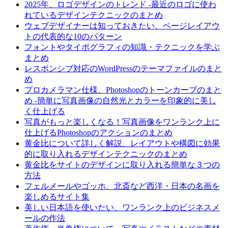
2025年、ロゴデザインのトレンド -最近のロゴに使わ
れているデザインテクニックのまとめ
ウェブデザイナーは知っておきたい、ページレイアウ
トの代表的な10のパターン
フォントやタイポグラフィの知識・テクニックを学ぶ
まとめ
レスポンシブ対応のWordPressのテーマファイルのまと
め
プロカメラマン仕様、Photoshopのトーンカーブのまと
め -簡単に写真画像の自然光とカラーを印象的に美し
く仕上げる
写真がもっと楽しくなる！写真画像をワンランク上に
仕上げるPhotoshopのアクションのまとめ
黄金比について詳しく解説、レイアウトや構図に効果
的に取り入れるデザインテクニックのまとめ
黄金比をサイトのデザインに取り入れる簡単な３つの
方法
フェルメールやゴッホ、北斎など西洋・日本の名画を
楽しめるサイト集
美しい日本語を使いたい、ワンランク上のビジネスメ
ールの作法