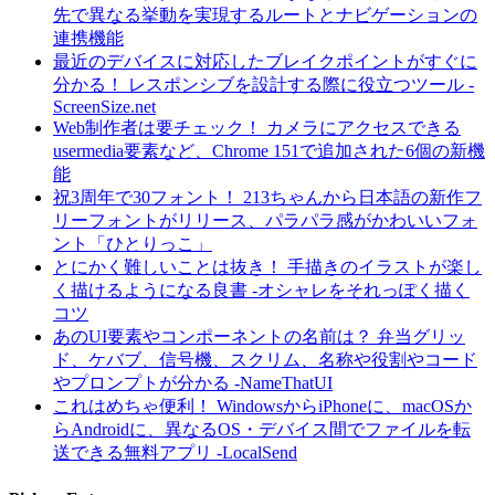
先で異なる挙動を実現するルートとナビゲーションの
連携機能
最近のデバイスに対応したブレイクポイントがすぐに
分かる！ レスポンシブを設計する際に役立つツール -
ScreenSize.net
Web制作者は要チェック！ カメラにアクセスできる
usermedia要素など、Chrome 151で追加された6個の新機
能
祝3周年で30フォント！ 213ちゃんから日本語の新作フ
リーフォントがリリース、パラパラ感がかわいいフォ
ント「ひとりっこ」
とにかく難しいことは抜き！ 手描きのイラストが楽し
く描けるようになる良書 -オシャレをそれっぽく描く
コツ
あのUI要素やコンポーネントの名前は？ 弁当グリッ
ド、ケバブ、信号機、スクリム、名称や役割やコード
やプロンプトが分かる -NameThatUI
これはめちゃ便利！ WindowsからiPhoneに、macOSか
らAndroidに、異なるOS・デバイス間でファイルを転
送できる無料アプリ -LocalSend