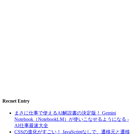
Recnet Entry
まさに仕事で使えるAI解説書の決定版！ Gemini
Notebook（NotebookLM）が使いこなせるようになる -
AI仕事最速大全
CSSの進化がすごい！ JavaScriptなしで、遷移元と遷移