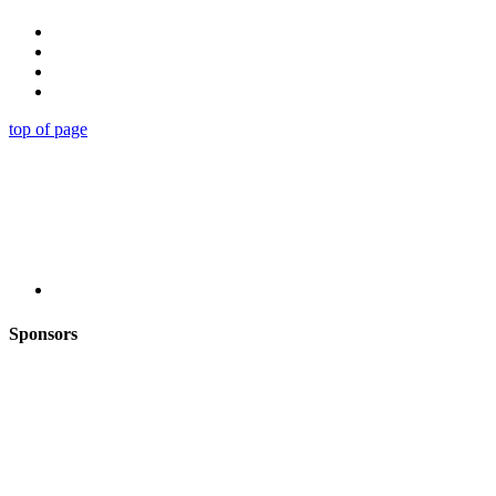
top of page
Sponsors