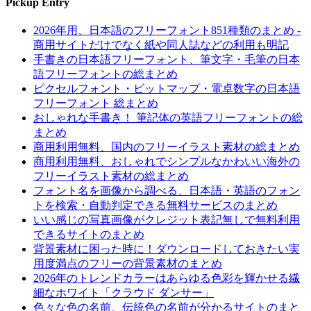
Pickup Entry
2026年用、日本語のフリーフォント851種類のまとめ -
商用サイトだけでなく紙や同人誌などの利用も明記
手書きの日本語フリーフォント、筆文字・毛筆の日本
語フリーフォントの総まとめ
ピクセルフォント・ビットマップ・電卓数字の日本語
フリーフォント 総まとめ
おしゃれな手書き！ 筆記体の英語フリーフォントの総
まとめ
商用利用無料、国内のフリーイラスト素材の総まとめ
商用利用無料、おしゃれでシンプルなかわいい海外の
フリーイラスト素材の総まとめ
フォント名を画像から調べる、日本語・英語のフォン
トを検索・自動判定できる無料サービスのまとめ
いい感じの写真画像がクレジット表記無しで無料利用
できるサイトのまとめ
背景素材に困った時に！ダウンロードしておきたい実
用度満点のフリーの背景素材のまとめ
2026年のトレンドカラーはあらゆる色彩を輝かせる繊
細なホワイト「クラウド ダンサー」
色々な色の名前、伝統色の名前が分かるサイトのまと