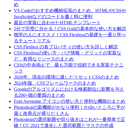
め
VS Codeのおすすめ機能拡張のまとめ、HTMLやCSSや
JavaScriptなどのコードを書く時に便利
最近の実装に合わせたHTMLテンプレート
5分で完璧に分かる！CSS Gridの基本的な使い方を解説
独学の人にオススメ！CSS Flexboxの基礎を一通り学べ
るチュートリアル
CSS Flexbox の各プロパティの使い方を詳しく解説
CSS Flexboxの使い方・バグ情報・グリッドの実装な
ど、有用なリソースのまとめ
CSSの中央揃えで、最も万能で信頼できる実装テクニ
ック
2026年、現在の環境に適したリセットCSSのまとめ
2024年版、CSSフレームワークのまとめ
Googleのアルゴリズムにおける検索順位に影響を与え
る200+個の要因のまとめ
Font Awesome アイコンの使い方と便利な機能のまとめ
Photoshopの新機能がかなり便利！かゆいところに手が
届く改善点が盛りだくさん
Photoshopの選択範囲や切り抜きはこれが一番簡単で正
確！CC 2021で進化した選択範囲とマスクの作成