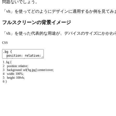
問題ないでしょう。
「vh」を使ってどのようにデザインに適用するか例を見てみ
フルスクリーンの背景イメージ
「vh」を使った代表的な用途が、デバイスのサイズにかかわ
CSS
1
.
bg
{
2
position
:
relative
;
3
background
:
url
(
'bg.jpg'
)
center
/
cover
;
4
width
:
100
%
;
5
height
:
100vh
;
6
}