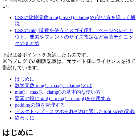
い。
CSSの比較関数 min(), max(), clamp()の使い方を詳しく解
説
CSSのcalc()関数を使うとスゴイ便利！ページのレイア
ウト、要素やフォントのサイズ指定など実装テクニッ
クのまとめ
下記は各ポイントを意訳したものです。
※当ブログでの翻訳記事は、元サイト様にライセンスを得て
翻訳しています。
はじめに
数学関数 min()、max()、clamp()とは
min()、max()、clamp()の基本的な使い方
要素の幅にmin()、max()、clamp()を使用する
paddingの値を管理する
デスクトップ・スマホそれぞれに適したfont-sizeの定義
終わりに
はじめに