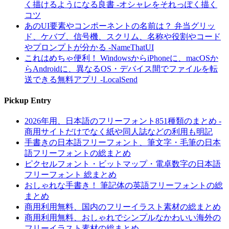
く描けるようになる良書 -オシャレをそれっぽく描く
コツ
あのUI要素やコンポーネントの名前は？ 弁当グリッ
ド、ケバブ、信号機、スクリム、名称や役割やコード
やプロンプトが分かる -NameThatUI
これはめちゃ便利！ WindowsからiPhoneに、macOSか
らAndroidに、異なるOS・デバイス間でファイルを転
送できる無料アプリ -LocalSend
Pickup Entry
2026年用、日本語のフリーフォント851種類のまとめ -
商用サイトだけでなく紙や同人誌などの利用も明記
手書きの日本語フリーフォント、筆文字・毛筆の日本
語フリーフォントの総まとめ
ピクセルフォント・ビットマップ・電卓数字の日本語
フリーフォント 総まとめ
おしゃれな手書き！ 筆記体の英語フリーフォントの総
まとめ
商用利用無料、国内のフリーイラスト素材の総まとめ
商用利用無料、おしゃれでシンプルなかわいい海外の
フリーイラスト素材の総まとめ