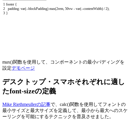
1
footer
{
2
padding
:
var
(
--
blockPadding
)
max
(
2rem
,
50vw
-
var
(
--
contentWidth
)
/
2
)
;
3
}
max()
関数を使用して、コンポーネントの最小パディングを
設定
デモページ
デスクトップ・スマホそれぞれに適し
たfont-sizeの定義
Mike Riethmeullerの記事
で、
calc()
関数を使用してフォントの
最小サイズと最大サイズを定義して、最小から最大へのスケ
ーリングを可能にするテクニックを普及させました。