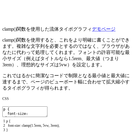
clamp()
関数を使用した流体タイポグラフィ
デモページ
clamp()
関数を使用すると、これをより明確に書くことができ
ます。複雑な文字列を必要とするのではなく、ブラウザがあ
なたに代わって処理してくれます。フォントの許容可能な最
小サイズ（例えばタイトルなら
1.5rem
、最大値（つまり
3rem
）、理想的なサイズは
5vw
）を設定します。
これではるかに簡潔なコードで制限となる最小値と最大値に
達するまで、ページのビューポート幅に合わせて拡大縮小す
るタイポグラフィが得られます。
CSS
1
p
{
2
font
-
size
:
clamp
(
1.5rem
,
5vw
,
3rem
)
;
3
}