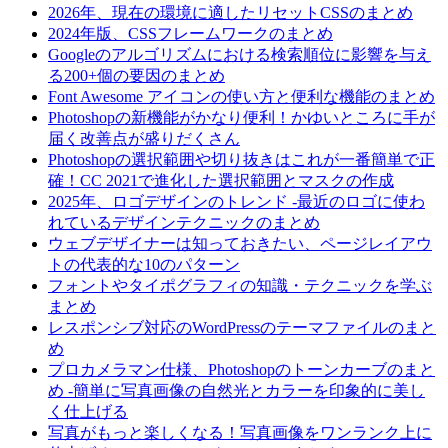
2026年、現在の環境に適したリセットCSSのまとめ
2024年版、CSSフレームワークのまとめ
Googleのアルゴリズムにおける検索順位に影響を与え
る200+個の要因のまとめ
Font Awesome アイコンの使い方と便利な機能のまとめ
Photoshopの新機能がかなり便利！かゆいところに手が
届く改善点が盛りだくさん
Photoshopの選択範囲や切り抜きはこれが一番簡単で正
確！CC 2021で進化した選択範囲とマスクの作成
2025年、ロゴデザインのトレンド -最近のロゴに使わ
れているデザインテクニックのまとめ
ウェブデザイナーは知っておきたい、ページレイアウ
トの代表的な10のパターン
フォントやタイポグラフィの知識・テクニックを学ぶ
まとめ
レスポンシブ対応のWordPressのテーマファイルのまと
め
プロカメラマン仕様、Photoshopのトーンカーブのまと
め -簡単に写真画像の自然光とカラーを印象的に美し
く仕上げる
写真がもっと楽しくなる！写真画像をワンランク上に