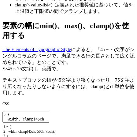
clamp(<value-list>)
: 定義された推奨値に基づいて、値を
上限値と下限値の間でクランプ
します。
要素の幅にmin()、max()、clamp()を使
用する
The Elements of Typographic Style
によると、「45～75文字がシ
ングルコラムのページで、満足できる行の長さとして広く認
められている」とのことです。
※45～75文字は、英語で。
テキストブロックの幅が45文字より狭くなったり、75文字よ
り広くなったりしないようにするには、
clamp()
と
ch
単位を使
用します。
CSS
1
p
{
2
width
:
clamp
(
45ch
,
50
%
,
75ch
)
;
3
}