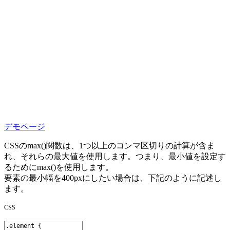
デモページ
CSSの
max()
関数は、1つ以上のコンマ区切りの計算が含ま
れ、それらの
最大値
を使用します。つまり、最小値を設定す
るために
max()
を使用します。
要素の最小幅を
400px
にしたい場合は、下記のように記述し
ます。
CSS