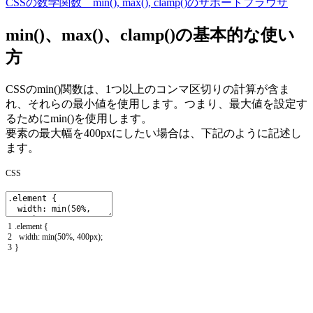
CSSの数学関数 min(), max(), clamp()のサポートブラウザ
min()、max()、clamp()の基本的な使い
方
CSSの
min()
関数は、1つ以上のコンマ区切りの計算が含ま
れ、それらの
最小値
を使用します。つまり、最大値を設定す
るために
min()
を使用します。
要素の最大幅を
400px
にしたい場合は、下記のように記述し
ます。
CSS
1
.
element
{
2
width
:
min
(
50
%
,
400px
)
;
3
}