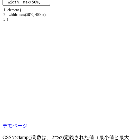
1
.
element
{
2
width
:
max
(
50
%
,
400px
)
;
3
}
デモページ
CSSの
clamp()
関数は、
2つの定義された値（最小値と最大