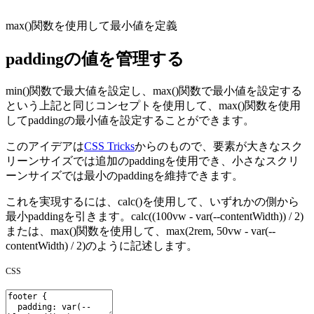
max()
関数を使用して最小値を定義
paddingの値を管理する
min()
関数で最大値を設定し、
max()
関数で最小値を設定する
という上記と同じコンセプトを使用して、
max()
関数を使用
して
padding
の最小値を設定することができます。
このアイデアは
CSS Tricks
からのもので、要素が大きなスク
リーンサイズでは追加の
padding
を使用でき、小さなスクリ
ーンサイズでは最小の
padding
を維持できます。
これを実現するには、
calc()
を使用して、いずれかの側から
最小
padding
を引きます。
calc((100vw - var(--contentWidth)) / 2)
または、
max()
関数を使用して、
max(2rem, 50vw - var(--
contentWidth) / 2)
のように記述します。
CSS