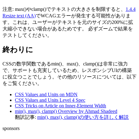
注意:
max()
や
clamp()
でテキストの大きさを制限すると、
1.4.4
Resize text (AA)
でWCAGエラーが発生する可能性がありま
す。これは、ユーザーがテキストを元のサイズの200%に拡
大縮小できない場合があるためです。 必ずズームで結果を
テストしてください。
終わりに
CSSの数学関数である
min()
、
max()
、
clamp()
は非常に強力
で、サポートも充実しているため、レスポンシブUIの構築
に役立つことでしょう。その他のリソースについては、以下
をご覧ください。
CSS Values and Units on MDN
CSS Values and Units Level 4 Spec
CSS Tricks on Article on Inner-Element Width
min(), max(), clamp() Overview by Ahmad Shadeed
翻訳記事:
min(), max(), clamp()の使い方を詳しく解説
sponsors