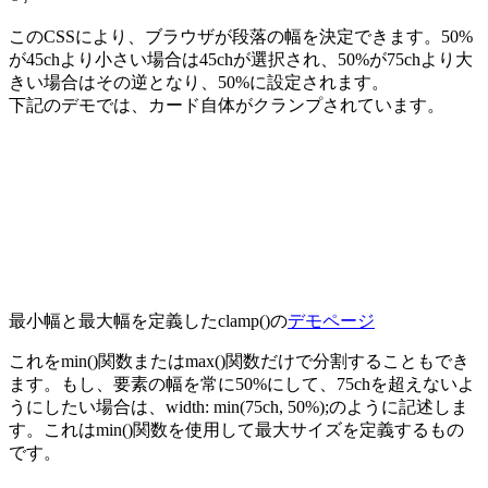
このCSSにより、ブラウザが段落の幅を決定できます。
50%
が
45ch
より小さい場合は
45ch
が選択され、
50%
が
75ch
より大
きい場合はその逆となり、
50%
に設定されます。
下記のデモでは、カード自体がクランプされています。
最小幅と最大幅を定義した
clamp()
の
デモページ
これを
min()
関数または
max()
関数だけで分割することもでき
ます。もし、要素の幅を常に
50%
にして、
75ch
を超えないよ
うにしたい場合は、
width: min(75ch, 50%);
のように記述しま
す。これは
min()
関数を使用して
最大サイズ
を定義するもの
です。