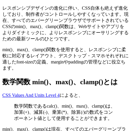
レスポンシブデザインの進化に伴い、CSS自体も絶えず進化
しており、制作者がコントロールしやすくなっています。現
在、すべてのエバーグリーンブラウザでサポートされている
CSSの
min()
、
max()
、
clamp()
関数は、Webサイトやアプリを
よりダイナミックに、よりレスポンシブにオーサリングする
ための最新ツールのひとつです。
min()
、
max()
、
clamp()
関数を使用すると、レスポンシブに柔
軟に対応するレイアウト、デスクトップ・スマホそれぞれに
適した
font-size
の定義、
margin
や
padding
の管理などに役立ち
ます。
数学関数 min()、max()、clamp()とは
CSS Values And Units Level 4
によると、
数学関数である
calc()
、
min()
、
max()
、
clamp()
は、
加算(+)、減算(-)、乗算(*)、除算(/)の数式をコン
ポーネント値として使用することができます。
min()
、
max()
、
clamp()
は現在、すべてのエバーグリーンブラ