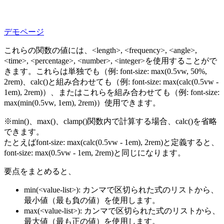
デモページ
これらの関数の値には、
<length>
,
<frequency>
,
<angle>
,
<time>
,
<percentage>
,
<number>
,
<integer>
を使用することがで
きます。これらは単独でも（例:
font-size: max(0.5vw, 50%,
2rem)
、
calc()
と組み合わせても（例:
font-size: max(calc(0.5vw -
1em), 2rem)
）、またはこれらを組み合わせても（例:
font-size:
max(min(0.5vw, 1em), 2rem)
）使用できます。
※
min()
、
max()
、
clamp()
関数内で計算する場合、
calc()
を省略
できます。
たとえば
font-size: max(calc(0.5vw - 1em), 2rem)
と定義すると、
font-size: max(0.5vw - 1em, 2rem)
と同じになります。
要点をまとめると、
min(<value-list>)
: カンマで区切られた式のリストから、
最小値（最も負の値）
を使用します。
max(<value-list>)
: カンマで区切られた式のリストから、
最大値（最も正の値）
を使用します。