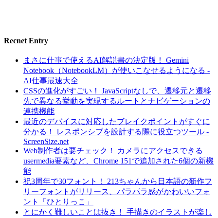
Recnet Entry
まさに仕事で使えるAI解説書の決定版！ Gemini
Notebook（NotebookLM）が使いこなせるようになる -
AI仕事最速大全
CSSの進化がすごい！ JavaScriptなしで、遷移元と遷移
先で異なる挙動を実現するルートとナビゲーションの
連携機能
最近のデバイスに対応したブレイクポイントがすぐに
分かる！ レスポンシブを設計する際に役立つツール -
ScreenSize.net
Web制作者は要チェック！ カメラにアクセスできる
usermedia要素など、Chrome 151で追加された6個の新機
能
祝3周年で30フォント！ 213ちゃんから日本語の新作フ
リーフォントがリリース、パラパラ感がかわいいフォ
ント「ひとりっこ」
とにかく難しいことは抜き！ 手描きのイラストが楽し