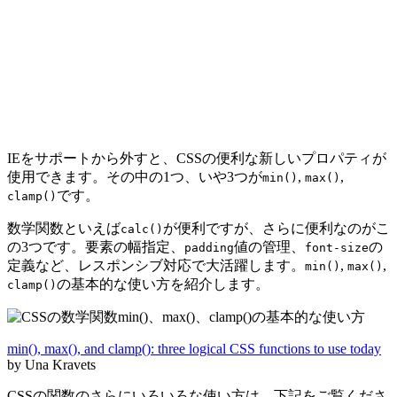
IEをサポートから外すと、CSSの便利な新しいプロパティが
使用できます。その中の1つ、いや3つが
,
,
min()
max()
です。
clamp()
数学関数といえば
が便利ですが、さらに便利なのがこ
calc()
の3つです。要素の幅指定、
値の管理、
の
padding
font-size
定義など、レスポンシブ対応で大活躍します。
,
,
min()
max()
の基本的な使い方を紹介します。
clamp()
min(), max(), and clamp(): three logical CSS functions to use today
by Una Kravets
CSSの関数のさらにいろいろな使い方は、下記をご覧くださ