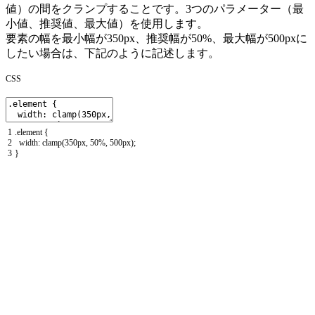
値）の間をクランプ
することです。3つのパラメーター（最
小値、推奨値、最大値）を使用します。
要素の幅を最小幅が
350px
、推奨幅が
50%
、最大幅が
500px
に
したい場合は、下記のように記述します。
CSS
1
.
element
{
2
width
:
clamp
(
350px
,
50
%
,
500px
)
;
3
}