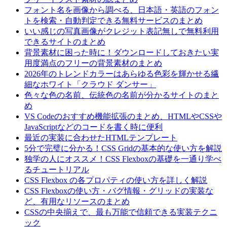
フォント名を画像から調べる、日本語・英語のフォン
トを検索・自動判定できる無料サービスのまとめ
いい感じの写真画像がクレジット表記無しで無料利用
できるサイトのまとめ
背景素材に困った時に！ダウンロードしておきたい実
用度満点のフリーの背景素材のまとめ
2026年のトレンドカラーはあらゆる色彩を輝かせる繊
細なホワイト「クラウド ダンサー」
色々な色の名前、伝統色の名前が分かるサイトのまと
め
VS Codeのおすすめ機能拡張のまとめ、HTMLやCSSや
JavaScriptなどのコードを書く時に便利
最近の実装に合わせたHTMLテンプレート
5分で完璧に分かる！CSS Gridの基本的な使い方を解説
独学の人にオススメ！CSS Flexboxの基礎を一通り学べ
るチュートリアル
CSS Flexbox の各プロパティの使い方を詳しく解説
CSS Flexboxの使い方・バグ情報・グリッドの実装な
ど、有用なリソースのまとめ
CSSの中央揃えで、最も万能で信頼できる実装テクニ
ック