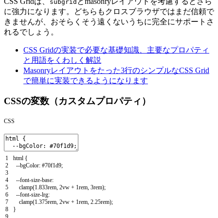
CSS Gridは、
とmasonryレイアウトを考慮するとさら
subgrid
に強力になります。どちらもクロスブラウザではまだ信頼で
きませんが、おそらくそう遠くないうちに完全にサポートさ
れるでしょう。
CSS Gridの実装で必要な基礎知識、主要なプロパティ
と用語をくわしく解説
Masonryレイアウトをたった3行のシンプルなCSS Grid
で簡単に実装できるようになります
CSSの変数（カスタムプロパティ）
CSS
1
html
{
2
--
bgColor
:
#70f1d9;
3
4
--
font
-
size
-
base
:
5
clamp
(
1.833rem
,
2vw
+
1rem
,
3rem
)
;
6
--
font
-
size
-
lrg
:
7
clamp
(
1.375rem
,
2vw
+
1rem
,
2.25rem
)
;
8
}
9