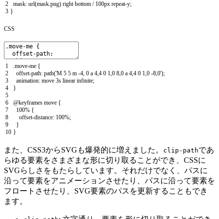
2
mask
:
url
(
mask
.
png
)
right
bottom
/
100px
repeat
-
y
;
3
}
CSS
1
.
move
-
me
{
2
offset
-
path
:
path
(
'M 5 5 m -4, 0 a 4,4 0 1,0 8,0 a 4,4 0 1,0 -8,0'
)
;
3
animation
:
move
3s
linear
infinite
;
4
}
5
6
@
keyframes
move
{
7
100
%
{
8
offset
-
distance
:
100
%
;
9
}
10
}
また、CSS3からSVGも爆発的に増えました。
であ
clip-path
らゆる要素をさまざまな形に切り取ることができ、CSSに
SVGらしさをもたらしています。それだけでなく、パスに
沿って要素をアニメーションさせたり、パスに沿って要素を
フロートさせたり、SVG要素のパスを更新することもでき
ます。