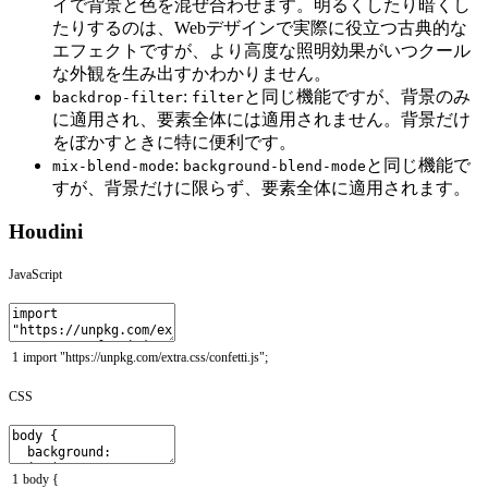
イで背景と色を混ぜ合わせます。明るくしたり暗くし
たりするのは、Webデザインで実際に役立つ古典的な
エフェクトですが、より高度な照明効果がいつクール
な外観を生み出すかわかりません。
:
と同じ機能ですが、背景のみ
backdrop-filter
filter
に適用され、要素全体には適用されません。背景だけ
をぼかすときに特に便利です。
:
と同じ機能で
mix-blend-mode
background-blend-mode
すが、背景だけに限らず、要素全体に適用されます。
Houdini
JavaScript
1
import
"https://unpkg.com/extra.css/confetti.js"
;
CSS
1
body
{