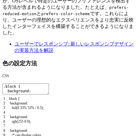
が、OSレベルで特定のユーザーのプリファレンスを検出す
る方法が含まれるようになりました。たとえば、
prefers-
と
です。これらによ
reduced-motion
prefers-color-scheme
り、ユーザーの理想的なエクスペリエンスをより忠実に反映
したインターフェイスを構築することができるようになりま
した。
ユーザーでレスポンシブ: 新しいレスポンシブデザイン
の実装方法を解説
色の設定方法
CSS
1
.
block
{
2
background
:
3
hsl
(
0
33
%
53
%
/
0.5
)
;
4
5
background
:
6
rgb
(
255
0
0
)
;
7
8
background
:
9
/* can display colors