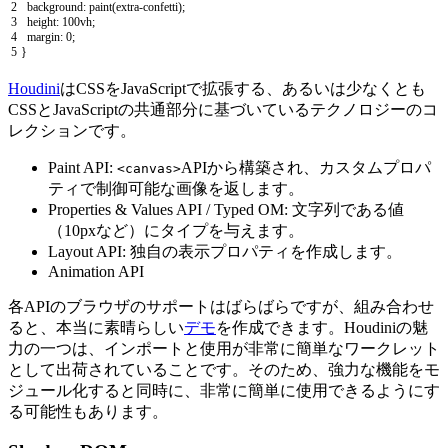
2
background
:
paint
(
extra
-
confetti
)
;
3
height
:
100vh
;
4
margin
:
0
;
5
}
Houdini
はCSSをJavaScriptで拡張する、あるいは少なくとも
CSSとJavaScriptの共通部分に基づいているテクノロジーのコ
レクションです。
Paint API:
APIから構築され、カスタムプロパ
<canvas>
ティで制御可能な画像を返します。
Properties & Values API / Typed OM: 文字列である値
（10pxなど）にタイプを与えます。
Layout API: 独自の表示プロパティを作成します。
Animation API
各APIのブラウザのサポートはばらばらですが、組み合わせ
ると、本当に素晴らしい
デモ
を作成できます。Houdiniの魅
力の一つは、インポートと使用が非常に簡単なワークレット
として出荷されていることです。そのため、強力な機能をモ
ジュール化すると同時に、非常に簡単に使用できるようにす
る可能性もあります。