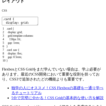
レイアウト
CSS
1
.
card
{
2
display
:
grid
;
3
grid
-
template
-
columns
:
4
150px
1fr
;
5
gap
:
1rem
;
6
}
7
.
card
.
nav
{
8
display
:
flex
;
9
gap
:
0.5rem
;
10
}
FlexboxとCSS Gridをまだ学んでいない場合は、学ぶ必要が
あります。最近のCSS開発において重要な役割を担ってお
り。CSS3で追加されたどの機能よりも重要です。
独学の人にオススメ！CSS Flexboxの基礎を一通り学べ
るチュートリアル
5分で完璧に分かる！CSS Gridの基本的な使い方を解説