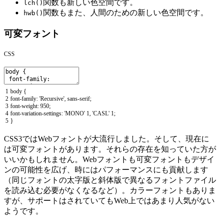
関数も新しい色空間です。
lch()
関数もまた、人間のための新しい色空間です。
hwb()
可変フォント
CSS
1
body
{
2
font
-
family
:
'Recursive'
,
sans
-
serif
;
3
font
-
weight
:
950
;
4
font
-
variation
-
settings
:
'MONO'
1
,
'CASL'
1
;
5
}
CSS3ではWebフォントが大流行しました。そして、現在に
は可変フォントがあります。それらの存在を知っていた方が
いいかもしれません。Webフォントも可変フォントもデザイ
ンの可能性を広げ、時にはパフォーマンスにも貢献します
（同じフォントの太字版と斜体版で異なるフォントファイル
を読み込む必要がなくなるなど）。カラーフォントもありま
すが、サポートはされていてもWeb上ではあまり人気がない
ようです。