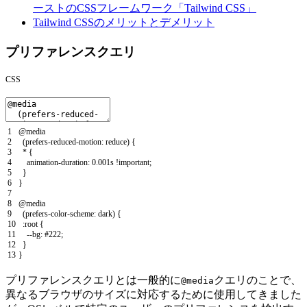
ーストのCSSフレームワーク「Tailwind CSS」
Tailwind CSSのメリットとデメリット
プリファレンスクエリ
CSS
1
@
media
2
(
prefers
-
reduced
-
motion
:
reduce
)
{
3
*
{
4
animation
-
duration
:
0.001s
!
important
;
5
}
6
}
7
8
@
media
9
(
prefers
-
color
-
scheme
:
dark
)
{
10
:
root
{
11
--
bg
:
#222;
12
}
13
}
プリファレンスクエリとは一般的に
クエリのことで、
@media
異なるブラウザのサイズに対応するために使用してきました