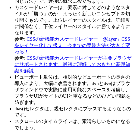
同じ方法）で、近接の概念に役立ちます。
カスケードレイヤー
は、要素に対してどのようなスタ
イルが「勝つ」のか、まったく新しいコンセプトを切
り開くものです。上位レイヤーのスタイルは、詳細度
に関係なく、下位レイヤーのスタイルに勝てるように
なります。
参考:
CSSの新機能カスケードレイヤー「@layer」CSS
をレイヤー化して扱え、今までの実装方法が大きく変
わる！
参考:
CSSの新機能カスケードレイヤーが主要ブラウザ
にサポートされます、最初に理解しておきたい基礎知
識を解説
ビューポート単位
は、相対的なビューポートの長さの
導入により、大幅に改善されます。
と
はブラウ
dvh
dvw
ザウィンドウで実際に使用可能なスペースを考慮し、
ブラウザUIがサイトのUIと重なるなどのひどい問題を
防ぎます。
:has()セレクタ
は、親セレクタにプラスするようなもの
です。
スクロールのタイムライン
は、素晴らしいものになる
でしょう。