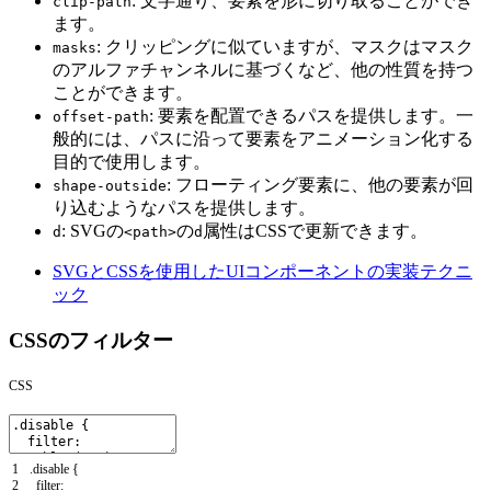
: 文字通り、要素を形に切り取ることができ
clip-path
ます。
: クリッピングに似ていますが、マスクはマスク
masks
のアルファチャンネルに基づくなど、他の性質を持つ
ことができます。
: 要素を配置できるパスを提供します。一
offset-path
般的には、パスに沿って要素をアニメーション化する
目的で使用します。
: フローティング要素に、他の要素が回
shape-outside
り込むようなパスを提供します。
: SVGの
の
属性はCSSで更新できます。
d
<path>
d
SVGとCSSを使用したUIコンポーネントの実装テクニ
ック
CSSのフィルター
CSS
1
.
disable
{
2
filter
: