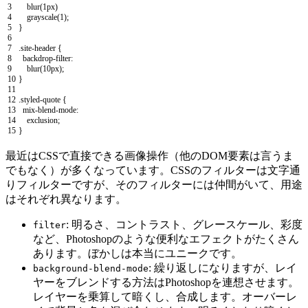
3
blur
(
1px
)
4
grayscale
(
1
)
;
5
}
6
7
.
site
-
header
{
8
backdrop
-
filter
:
9
blur
(
10px
)
;
10
}
11
12
.
styled
-
quote
{
13
mix
-
blend
-
mode
:
14
exclusion
;
15
}
最近はCSSで直接できる画像操作（他のDOM要素は言うま
でもなく）が多くなっています。CSSのフィルターは文字通
りフィルターですが、そのフィルターには仲間がいて、用途
はそれぞれ異なります。
: 明るさ、コントラスト、グレースケール、彩度
filter
など、Photoshopのような便利なエフェクトがたくさん
あります。ぼかしは本当にユニークです。
: 繰り返しになりますが、レイ
background-blend-mode
ヤーをブレンドする方法はPhotoshopを連想させます。
レイヤーを乗算して暗くし、合成します。オーバーレ