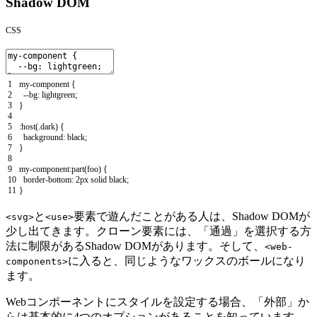
Shadow DOM
CSS
1
my
-
component
{
2
--
bg
:
lightgreen
;
3
}
4
5
:
host
(
.
dark
)
{
6
background
:
black
;
7
}
8
9
my
-
component
:
part
(
foo
)
{
10
border
-
bottom
:
2px
solid
black
;
11
}
と
要素で遊んだことがある人は、Shadow DOMが
<svg>
<use>
少し出てきます。クローン要素には、「通過」を選択する方
法に制限があるShadow DOMがあります。そして、
<web-
に入ると、同じようなワックスのボールになり
components>
ます。
Webコンポーネントにスタイルを設定する場合、「外部」か
らは基本的に4つのオプションがあることを知っています