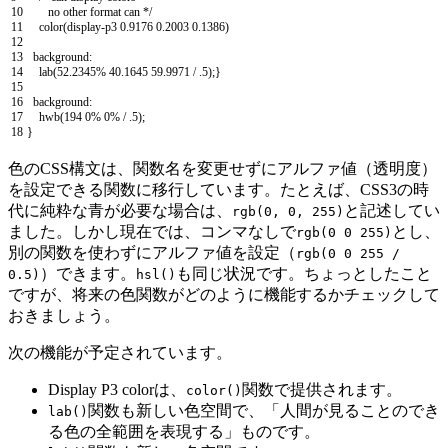
10
no other format can */
11
color
(
display
-
p3
0.9176
0.2003
0.1386
)
12
13
background
:
14
lab
(
52.2345
%
40.1645
59.9971
/
.
5
)
;
}
15
16
background
:
17
hwb
(
194
0
%
0
%
/
.
5
)
;
18
}
色のCSS構文は、関数名を変更せずにアルファ値（透明度）
を設定できる関数に移行しています。たとえば、CSS3の時
代に純粋な青が必要な場合は、
と記述してい
rgb(0, 0, 255)
ました。しかし現在では、コンマなしで
とし、
rgb(0 0 255)
別の関数を使わずにアルファ値を設定（
rgb(0 0 255 /
）できます。
も同じ状況です。ちょっとしたこと
0.5)
hsl()
ですが、将来の色関数がどのように機能するかチェックして
おきましょう。
次の機能が予定されています。
Display P3 colorは、
関数で提供されます。
color()
関数も新しい色空間で、「人間が見ることのでき
lab()
る色の全範囲を表現する」ものです。