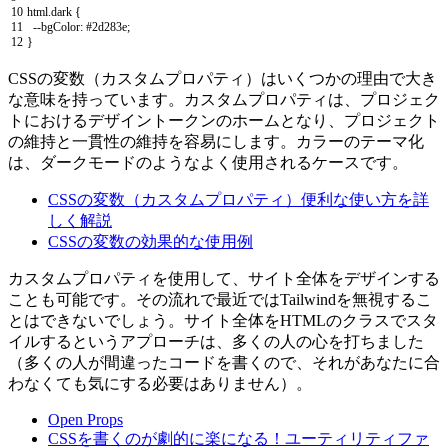
10
html
.
dark
{
11
--
bgColor
:
#2d283e;
12
}
CSSの変数（カスタムプロパティ）はいくつかの理由で大き
な意味を持っています。カスタムプロパティは、プロジェク
トにおけるデザイントークンのホームとなり、プロジェクト
の維持と一貫性の維持を容易にします。カラーのテーマ化
は、ダークモードのようなよく使用されるケースです。
CSSの変数（カスタムプロパティ）便利な使い方を詳
しく解説
CSSの変数の効果的な使用例
カスタムプロパティを使用して、サイト全体をデザインする
ことも可能です。その流れで最近ではTailwindを無視するこ
とはできないでしょう。サイト全体をHTMLのクラスでスタ
イルするというアプローチは、多くの人の心を打ちました
（多くの人が間違ったコードを書くので、それがあなたに合
わなくても気にする必要はありません）。
Open Props
CSSを書くのが劇的に楽になる！ユーティリティファ