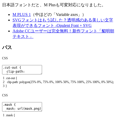
日本語フォントだと、M Plusも可変対応になりました。
M PLUS 1
（中ほどの「Variable axes」）
SVGフォントはもう試した？透明感のある美しい文字
表現ができるフォント -Opulent Font + SVG
Adobe CCユーザーは完全無料！新作フォント「貂明朝
テキスト」
パス
CSS
1
.
cut
-
out
{
2
clip
-
path
:
polygon
(
25
%
0
%
,
75
%
0
%
,
100
%
50
%
,
75
%
100
%
,
25
%
100
%
,
0
%
50
%
)
;
3
}
CSS
1
.
mask
{