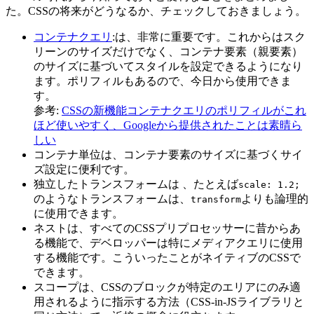
た。CSSの将来がどうなるか、チェックしておきましょう。
コンテナクエリ
:は、非常に重要です。これからはスク
リーンのサイズだけでなく、コンテナ要素（親要素）
のサイズに基づいてスタイルを設定できるようになり
ます。ポリフィルもあるので、今日から使用できま
す。
参考:
CSSの新機能コンテナクエリのポリフィルがこれ
ほど使いやすく、Googleから提供されたことは素晴ら
しい
コンテナ単位
は、コンテナ要素のサイズに基づくサイ
ズ設定に便利です。
独立したトランスフォーム
は 、たとえば
scale: 1.2;
のようなトランスフォームは、
よりも論理的
transform
に使用できます。
ネスト
は、すべてのCSSプリプロセッサーに昔からあ
る機能で、デベロッパーは特にメディアクエリに使用
する機能です。こういったことがネイティブのCSSで
できます。
スコープ
は、CSSのブロックが特定のエリアにのみ適
用されるように指示する方法（CSS-in-JSライブラリと