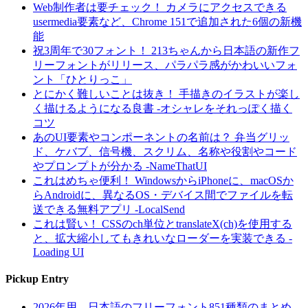
Web制作者は要チェック！ カメラにアクセスできる
usermedia要素など、Chrome 151で追加された6個の新機
能
祝3周年で30フォント！ 213ちゃんから日本語の新作フ
リーフォントがリリース、パラパラ感がかわいいフォ
ント「ひとりっこ」
とにかく難しいことは抜き！ 手描きのイラストが楽し
く描けるようになる良書 -オシャレをそれっぽく描く
コツ
あのUI要素やコンポーネントの名前は？ 弁当グリッ
ド、ケバブ、信号機、スクリム、名称や役割やコード
やプロンプトが分かる -NameThatUI
これはめちゃ便利！ WindowsからiPhoneに、macOSか
らAndroidに、異なるOS・デバイス間でファイルを転
送できる無料アプリ -LocalSend
これは賢い！ CSSのch単位とtranslateX(ch)を使用する
と、拡大縮小してもきれいなローダーを実装できる -
Loading UI
Pickup Entry
2026年用、日本語のフリーフォント851種類のまとめ -