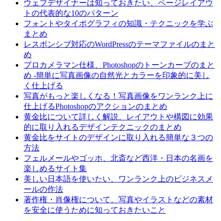
ウェブデザイナーは知っておきたい、ページレイアウ
トの代表的な10のパターン
フォントやタイポグラフィの知識・テクニックを学ぶ
まとめ
レスポンシブ対応のWordPressのテーマファイルのまと
め
プロカメラマン仕様、Photoshopのトーンカーブのまと
め -簡単に写真画像の自然光とカラーを印象的に美し
く仕上げる
写真がもっと楽しくなる！写真画像をワンランク上に
仕上げるPhotoshopのアクションのまとめ
黄金比について詳しく解説、レイアウトや構図に効果
的に取り入れるデザインテクニックのまとめ
黄金比をサイトのデザインに取り入れる簡単な３つの
方法
フェルメールやゴッホ、北斎など西洋・日本の名画を
楽しめるサイト集
美しい日本語を使いたい、ワンランク上のビジネスメ
ールの作法
著作権・肖像権について、写真やイラストなどの素材
を安全に使うために知っておきたいこと