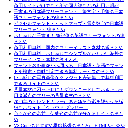
商用サイトだけでなく紙や同人誌などの利用も明記
手書きの日本語フリーフォント、筆文字・毛筆の日本
語フリーフォントの総まとめ
ピクセルフォント・ビットマップ・電卓数字の日本語
フリーフォント 総まとめ
おしゃれな手書き！ 筆記体の英語フリーフォントの総
まとめ
商用利用無料、国内のフリーイラスト素材の総まとめ
商用利用無料、おしゃれでシンプルなかわいい海外の
フリーイラスト素材の総まとめ
フォント名を画像から調べる、日本語・英語のフォン
トを検索・自動判定できる無料サービスのまとめ
いい感じの写真画像がクレジット表記無しで無料利用
できるサイトのまとめ
背景素材に困った時に！ダウンロードしておきたい実
用度満点のフリーの背景素材のまとめ
2026年のトレンドカラーはあらゆる色彩を輝かせる繊
細なホワイト「クラウド ダンサー」
色々な色の名前、伝統色の名前が分かるサイトのまと
め
VS Codeのおすすめ機能拡張のまとめ、HTMLやCSSや