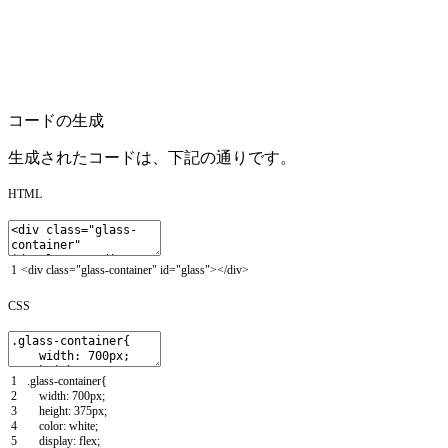
コードの生成
生成されたコードは、下記の通りです。
HTML
1
<
div
class
=
"glass-container"
id
=
"glass"
>
<
/
div
>
CSS
1
.
glass
-
container
{
2
width
:
700px
;
3
height
:
375px
;
4
color
:
white
;
5
display
:
flex
;