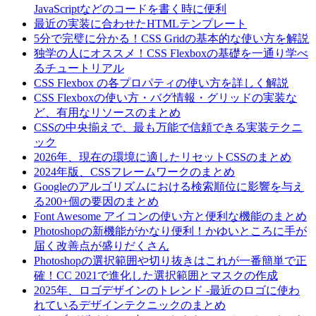
JavaScriptなどのコードを書く時に便利
最近の実装に合わせたHTMLテンプレート
5分で完璧に分かる！CSS Gridの基本的な使い方を解説
独学の人にオススメ！CSS Flexboxの基礎を一通り学べ
るチュートリアル
CSS Flexbox の各プロパティの使い方を詳しく解説
CSS Flexboxの使い方・バグ情報・グリッドの実装な
ど、有用なリソースのまとめ
CSSの中央揃えで、最も万能で信頼できる実装テクニ
ック
2026年、現在の環境に適したリセットCSSのまとめ
2024年版、CSSフレームワークのまとめ
Googleのアルゴリズムにおける検索順位に影響を与え
る200+個の要因のまとめ
Font Awesome アイコンの使い方と便利な機能のまとめ
Photoshopの新機能がかなり便利！かゆいところに手が
届く改善点が盛りだくさん
Photoshopの選択範囲や切り抜きはこれが一番簡単で正
確！CC 2021で進化した選択範囲とマスクの作成
2025年、ロゴデザインのトレンド -最近のロゴに使わ
れているデザインテクニックのまとめ