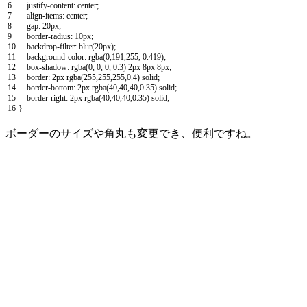
6
justify
-
content
:
center
;
7
align
-
items
:
center
;
8
gap
:
20px
;
9
border
-
radius
:
10px
;
10
backdrop
-
filter
:
blur
(
20px
)
;
11
background
-
color
:
rgba
(
0
,
191
,
255
,
0.419
)
;
12
box
-
shadow
:
rgba
(
0
,
0
,
0
,
0.3
)
2px
8px
8px
;
13
border
:
2px
rgba
(
255
,
255
,
255
,
0.4
)
solid
;
14
border
-
bottom
:
2px
rgba
(
40
,
40
,
40
,
0.35
)
solid
;
15
border
-
right
:
2px
rgba
(
40
,
40
,
40
,
0.35
)
solid
;
16
}
ボーダーのサイズや角丸も変更でき、便利ですね。