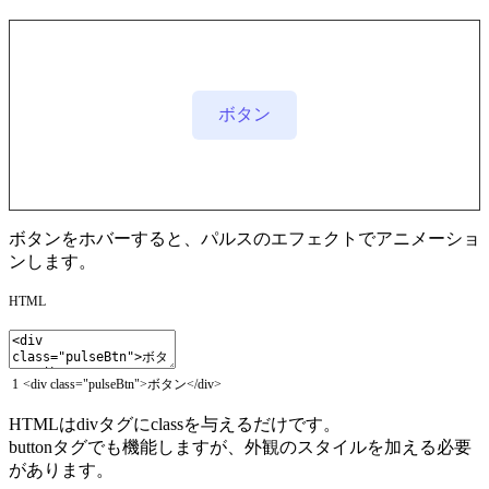
ボタン
ボタンをホバーすると、パルスのエフェクトでアニメーショ
ンします。
HTML
1
<
div
class
=
"pulseBtn"
>
ボタン
<
/
div
>
HTMLは
div
タグにclassを与えるだけです。
button
タグでも機能しますが、外観のスタイルを加える必要
があります。