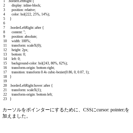
1
.
borderLeftRight
{
2
display
:
inline
-
block
;
3
position
:
relative
;
4
color
:
hsl
(
222
,
25
%
,
14
%
)
;
5
}
6
7
.
borderLeftRight
::
after
{
8
content
:
''
;
9
position
:
absolute
;
10
width
:
100
%
;
11
transform
:
scaleX
(
0
)
;
12
height
:
2px
;
13
bottom
:
0
;
14
left
:
0
;
15
background
-
color
:
hsl
(
243
,
80
%
,
62
%
)
;
16
transform
-
origin
:
bottom
right
;
17
transition
:
transform
0.4s
cubic
-
bezier
(
0.86
,
0
,
0.07
,
1
)
;
18
}
19
20
.
borderLeftRight
:
hover
::
after
{
21
transform
:
scaleX
(
1
)
;
22
transform
-
origin
:
bottom
left
;
23
}
カーソルをポインターにするために、CSSに
cursor: pointer;
を
加えました。