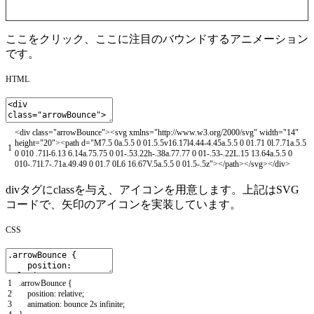
ここをクリック、ここに注目のバウンドするアニメーション
です。
HTML
<
div
class
=
"arrowBounce"
>
<
svg
xmlns
=
"http://www.w3.org/2000/svg"
width
=
"14"
height
=
"20"
>
<
path
d
=
"M7.5 0a.5.5 0 01.5.5v16.17l4.44-4.45a.5.5 0 01.71 0l.7.71a.5.5
1
0 010 .71l-6.13 6.14a.75.75 0 01-.53.22h-.38a.77.77 0 01-.53-.22L.15 13.64a.5.5 0
010-.71l.7-.71a.49.49 0 01.7 0L6 16.67V.5a.5.5 0 01.5-.5z"
>
<
/
path
>
<
/
svg
>
<
/
div
>
div
タグにclassを与え、アイコンを用意します。上記はSVG
コードで、矢印のアイコンを実装しています。
CSS
1
.
arrowBounce
{
2
position
:
relative
;
3
animation
:
bounce
2s
infinite
;