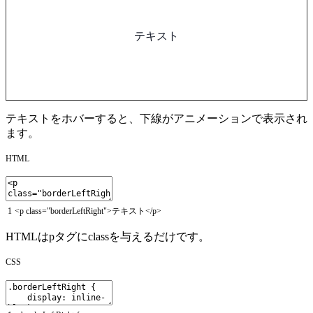
テキスト
テキストをホバーすると、下線がアニメーションで表示され
ます。
HTML
1
<
p
class
=
"borderLeftRight"
>
テキスト
<
/
p
>
HTMLは
p
タグにclassを与えるだけです。
CSS