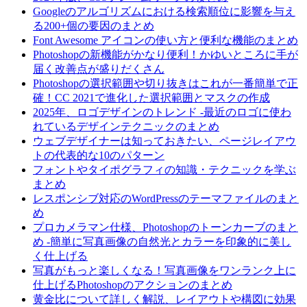
Googleのアルゴリズムにおける検索順位に影響を与え
る200+個の要因のまとめ
Font Awesome アイコンの使い方と便利な機能のまとめ
Photoshopの新機能がかなり便利！かゆいところに手が
届く改善点が盛りだくさん
Photoshopの選択範囲や切り抜きはこれが一番簡単で正
確！CC 2021で進化した選択範囲とマスクの作成
2025年、ロゴデザインのトレンド -最近のロゴに使わ
れているデザインテクニックのまとめ
ウェブデザイナーは知っておきたい、ページレイアウ
トの代表的な10のパターン
フォントやタイポグラフィの知識・テクニックを学ぶ
まとめ
レスポンシブ対応のWordPressのテーマファイルのまと
め
プロカメラマン仕様、Photoshopのトーンカーブのまと
め -簡単に写真画像の自然光とカラーを印象的に美し
く仕上げる
写真がもっと楽しくなる！写真画像をワンランク上に
仕上げるPhotoshopのアクションのまとめ
黄金比について詳しく解説、レイアウトや構図に効果