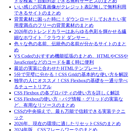
トを検索・自動判定できる無料サービスのまとめ
いい感じの写真画像がクレジット表記無しで無料利用
できるサイトのまとめ
背景素材に困った時に！ダウンロードしておきたい実
用度満点のフリーの背景素材のまとめ
2026年のトレンドカラーはあらゆる色彩を輝かせる繊
細なホワイト「クラウド ダンサー」
色々な色の名前、伝統色の名前が分かるサイトのまと
め
VS Codeのおすすめ機能拡張のまとめ、HTMLやCSSや
JavaScriptなどのコードを書く時に便利
最近の実装に合わせたHTMLテンプレート
5分で完璧に分かる！CSS Gridの基本的な使い方を解説
独学の人にオススメ！CSS Flexboxの基礎を一通り学べ
るチュートリアル
CSS Flexbox の各プロパティの使い方を詳しく解説
CSS Flexboxの使い方・バグ情報・グリッドの実装な
ど、有用なリソースのまとめ
CSSの中央揃えで、最も万能で信頼できる実装テクニ
ック
2026年、現在の環境に適したリセットCSSのまとめ
2024年版、CSSフレームワークのまとめ