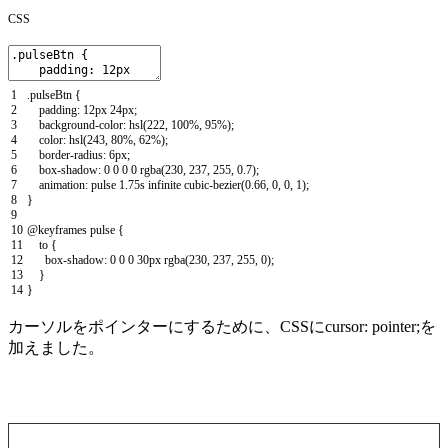
CSS
1
.
pulseBtn
{
2
padding
:
12px
24px
;
3
background
-
color
:
hsl
(
222
,
100
%
,
95
%
)
;
4
color
:
hsl
(
243
,
80
%
,
62
%
)
;
5
border
-
radius
:
6px
;
6
box
-
shadow
:
0
0
0
0
rgba
(
230
,
237
,
255
,
0.7
)
;
7
animation
:
pulse
1.75s
infinite
cubic
-
bezier
(
0.66
,
0
,
0
,
1
)
;
8
}
9
10
@
keyframes
pulse
{
11
to
{
12
box
-
shadow
:
0
0
0
30px
rgba
(
230
,
237
,
255
,
0
)
;
13
}
14
}
カーソルをポインターにするために、CSSに
cursor: pointer;
を
加えました。