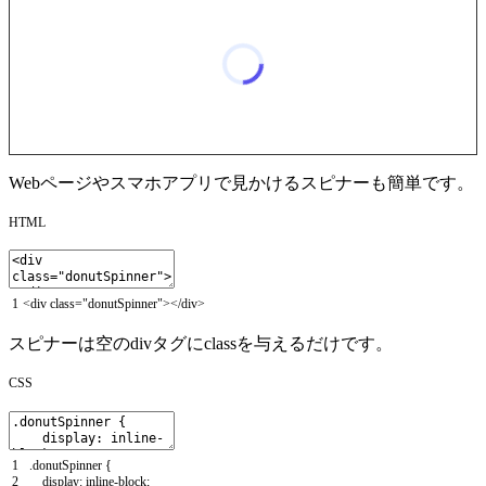
Webページやスマホアプリで見かけるスピナーも簡単です。
HTML
1
<
div
class
=
"donutSpinner"
>
<
/
div
>
スピナーは空の
div
タグにclassを与えるだけです。
CSS
1
.
donutSpinner
{
2
display
:
inline
-
block
;