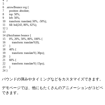
4
}
5
6
.
arrowBounce
svg
{
7
position
:
absolute
;
8
top
:
50
%
;
9
left
:
50
%
;
10
transform
:
translate
(
-
50
%
,
-
50
%
)
;
11
fill
:
hsl
(
243
,
80
%
,
62
%
)
;
12
}
13
14
@
keyframes
bounce
{
15
0
%
,
20
%
,
50
%
,
80
%
,
100
%
{
16
transform
:
translateY
(
0
)
;
17
}
18
40
%
{
19
transform
:
translateY
(
-
30px
)
;
20
}
21
60
%
{
22
transform
:
translateY
(
-
15px
)
;
23
}
24
}
バウンドの弾みやタイミングなどをカスタマイズできます。
デモページでは、他にもたくさんのアニメーションがコピペ
できます。