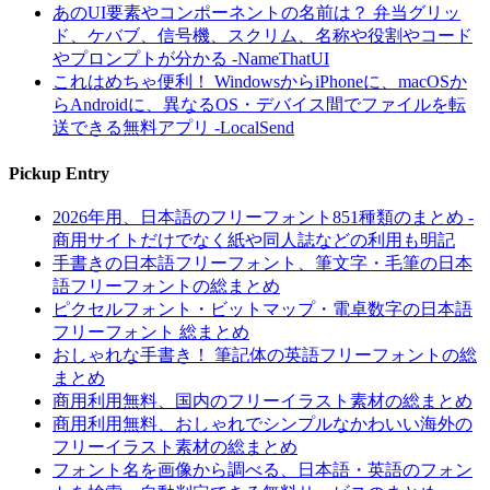
あのUI要素やコンポーネントの名前は？ 弁当グリッ
ド、ケバブ、信号機、スクリム、名称や役割やコード
やプロンプトが分かる -NameThatUI
これはめちゃ便利！ WindowsからiPhoneに、macOSか
らAndroidに、異なるOS・デバイス間でファイルを転
送できる無料アプリ -LocalSend
Pickup Entry
2026年用、日本語のフリーフォント851種類のまとめ -
商用サイトだけでなく紙や同人誌などの利用も明記
手書きの日本語フリーフォント、筆文字・毛筆の日本
語フリーフォントの総まとめ
ピクセルフォント・ビットマップ・電卓数字の日本語
フリーフォント 総まとめ
おしゃれな手書き！ 筆記体の英語フリーフォントの総
まとめ
商用利用無料、国内のフリーイラスト素材の総まとめ
商用利用無料、おしゃれでシンプルなかわいい海外の
フリーイラスト素材の総まとめ
フォント名を画像から調べる、日本語・英語のフォン