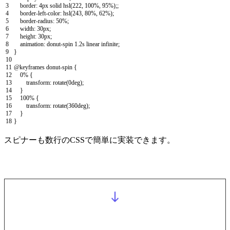
3
border
:
4px
solid
hsl
(
222
,
100
%
,
95
%
)
;
;
4
border
-
left
-
color
:
hsl
(
243
,
80
%
,
62
%
)
;
5
border
-
radius
:
50
%
;
6
width
:
30px
;
7
height
:
30px
;
8
animation
:
donut
-
spin
1.2s
linear
infinite
;
9
}
10
11
@
keyframes
donut
-
spin
{
12
0
%
{
13
transform
:
rotate
(
0deg
)
;
14
}
15
100
%
{
16
transform
:
rotate
(
360deg
)
;
17
}
18
}
スピナーも数行のCSSで簡単に実装できます。