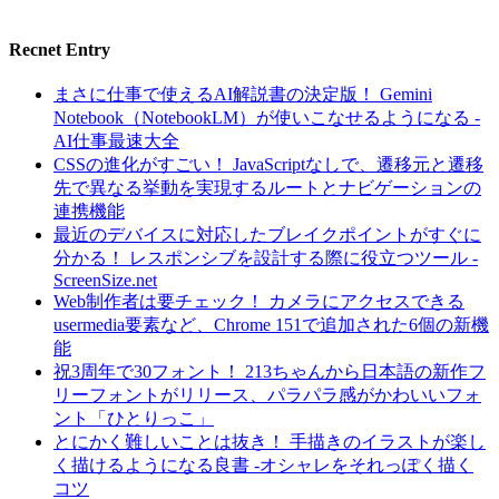
Recnet Entry
まさに仕事で使えるAI解説書の決定版！ Gemini
Notebook（NotebookLM）が使いこなせるようになる -
AI仕事最速大全
CSSの進化がすごい！ JavaScriptなしで、遷移元と遷移
先で異なる挙動を実現するルートとナビゲーションの
連携機能
最近のデバイスに対応したブレイクポイントがすぐに
分かる！ レスポンシブを設計する際に役立つツール -
ScreenSize.net
Web制作者は要チェック！ カメラにアクセスできる
usermedia要素など、Chrome 151で追加された6個の新機
能
祝3周年で30フォント！ 213ちゃんから日本語の新作フ
リーフォントがリリース、パラパラ感がかわいいフォ
ント「ひとりっこ」
とにかく難しいことは抜き！ 手描きのイラストが楽し
く描けるようになる良書 -オシャレをそれっぽく描く
コツ