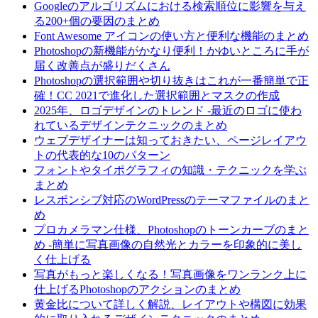
Googleのアルゴリズムにおける検索順位に影響を与え
る200+個の要因のまとめ
Font Awesome アイコンの使い方と便利な機能のまとめ
Photoshopの新機能がかなり便利！かゆいところに手が
届く改善点が盛りだくさん
Photoshopの選択範囲や切り抜きはこれが一番簡単で正
確！CC 2021で進化した選択範囲とマスクの作成
2025年、ロゴデザインのトレンド -最近のロゴに使わ
れているデザインテクニックのまとめ
ウェブデザイナーは知っておきたい、ページレイアウ
トの代表的な10のパターン
フォントやタイポグラフィの知識・テクニックを学ぶ
まとめ
レスポンシブ対応のWordPressのテーマファイルのまと
め
プロカメラマン仕様、Photoshopのトーンカーブのまと
め -簡単に写真画像の自然光とカラーを印象的に美し
く仕上げる
写真がもっと楽しくなる！写真画像をワンランク上に
仕上げるPhotoshopのアクションのまとめ
黄金比について詳しく解説、レイアウトや構図に効果