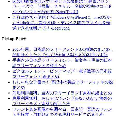
あのUI要素やコンポーネントの名前は？ 弁当グリッ
ド、ケバブ、信号機、スクリム、名称や役割やコード
やプロンプトが分かる -NameThatUI
これはめちゃ便利！ WindowsからiPhoneに、macOSか
らAndroidに、異なるOS・デバイス間でファイルを転
送できる無料アプリ -LocalSend
Pickup Entry
2026年用、日本語のフリーフォント851種類のまとめ -
商用サイトだけでなく紙や同人誌などの利用も明記
手書きの日本語フリーフォント、筆文字・毛筆の日本
語フリーフォントの総まとめ
ピクセルフォント・ビットマップ・電卓数字の日本語
フリーフォント 総まとめ
おしゃれな手書き！ 筆記体の英語フリーフォントの総
まとめ
商用利用無料、国内のフリーイラスト素材の総まとめ
商用利用無料、おしゃれでシンプルなかわいい海外の
フリーイラスト素材の総まとめ
フォント名を画像から調べる、日本語・英語のフォン
トを検索・自動判定できる無料サービスのまとめ