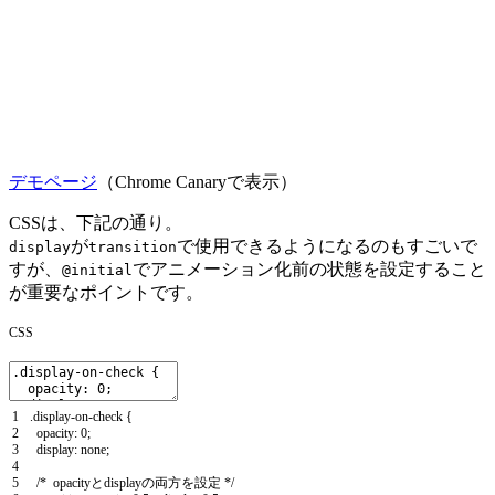
デモページ
（Chrome Canaryで表示）
CSSは、下記の通り。
が
で使用できるようになるのもすごいで
display
transition
すが、
でアニメーション化前の状態を設定すること
@initial
が重要なポイントです。
CSS
1
.
display
-
on
-
check
{
2
opacity
:
0
;
3
display
:
none
;
4
5
/* opacityとdisplayの両方を設定 */