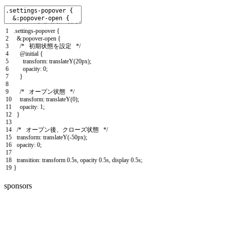
1
.
settings
-
popover
{
2
&
:
popover
-
open
{
3
/* 初期状態を設定 */
4
@
initial
{
5
transform
:
translateY
(
20px
)
;
6
opacity
:
0
;
7
}
8
9
/* オープン状態 */
10
transform
:
translateY
(
0
)
;
11
opacity
:
1
;
12
}
13
14
/* オープン後、クローズ状態 */
15
transform
:
translateY
(
-
50px
)
;
16
opacity
:
0
;
17
18
transition
:
transform
0.5s
,
opacity
0.5s
,
display
0.5s
;
19
}
sponsors