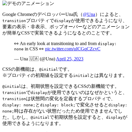
Google ChromeのデベロッパーUna氏（
@Una
）によると、
プロパティで
が使用できるようになり、
transition
display
要素の表示・非表示、ポップオーバーなどのアニメーション
が簡単なCSSで実装できるようになるとのことです。
👀 An early look at transitioning to and from
display:
in CSS 👀
pic.twitter.com/uICGqCZcvC
none
— Una 🇺🇦 (@Una)
April 25, 2023
CSSの新機能は、
です。
@initial
※プロパティの初期値を設定する
とは異なります。
initial
は、初期状態を設定できるCSSの新機能です。
@initial
で
が使用できないのはなぜかというと、
transition
display
は状態間の変化を定義するプロパティで、
transition
と
で変化させると
display: none;
display: block;
display:
時は存在がない状態だったため使用できませんでし
none;
た。しかし、
で初期状態を設定すると、
が
@initial
display
使用できるようになります。