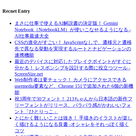
Recnet Entry
まさに仕事で使えるAI解説書の決定版！ Gemini
Notebook（NotebookLM）が使いこなせるようになる -
AI仕事最速大全
CSSの進化がすごい！ JavaScriptなしで、遷移元と遷移
先で異なる挙動を実現するルートとナビゲーションの
連携機能
最近のデバイスに対応したブレイクポイントがすぐに
分かる！ レスポンシブを設計する際に役立つツール -
ScreenSize.net
Web制作者は要チェック！ カメラにアクセスできる
usermedia要素など、Chrome 151で追加された6個の新機
能
祝3周年で30フォント！ 213ちゃんから日本語の新作フ
リーフォントがリリース、パラパラ感がかわいいフォ
ント「ひとりっこ」
とにかく難しいことは抜き！ 手描きのイラストが楽し
く描けるようになる良書 -オシャレをそれっぽく描く
コツ