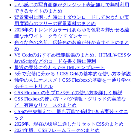
いい感じの写真画像がクレジット表記無しで無料利用
できるサイトのまとめ
背景素材に困った時に！ダウンロードしておきたい実
用度満点のフリーの背景素材のまとめ
2026年のトレンドカラーはあらゆる色彩を輝かせる繊
細なホワイト「クラウド ダンサー」
色々な色の名前、伝統色の名前が分かるサイトのまと
め
VS Codeのおすすめ機能拡張のまとめ、HTMLやCSSや
JavaScriptなどのコードを書く時に便利
最近の実装に合わせたHTMLテンプレート
5分で完璧に分かる！CSS Gridの基本的な使い方を解説
独学の人にオススメ！CSS Flexboxの基礎を一通り学べ
るチュートリアル
CSS Flexbox の各プロパティの使い方を詳しく解説
CSS Flexboxの使い方・バグ情報・グリッドの実装な
ど、有用なリソースのまとめ
CSSの中央揃えで、最も万能で信頼できる実装テクニ
ック
2026年、現在の環境に適したリセットCSSのまとめ
2024年版、CSSフレームワークのまとめ