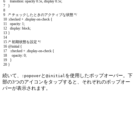
6
transition
:
opacity
0.5s
,
display
0.5s
;
7
}
8
9
/* チェックしたときのアクティブな状態 */
10
:
checked
+
.
display
-
on
-
check
{
11
opacity
:
1
;
12
display
:
block
;
13
}
14
15
/* 初期状態を設定 */
16
@
initial
{
17
:
checked
+
.
display
-
on
-
check
{
18
opacity
:
0
;
19
}
20
}
続いて、
と
を使用したポップオーバー。下
:popover
@initial
部の3つのアイコンをタップすると、それぞれのポップオー
バーが表示されます。