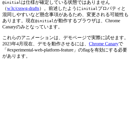
は仕様が確定している状態ではありません
@initial
（
w3c/csswg-drafts
）。前述したように
プロパティと
initial
混同しやすいなど懸念事項があるため、変更される可能性も
あります。現在
が動作するブラウザは、Chrome
@initial
Canaryのみとなっています。
これらのアニメーションは、デモページで実際に試せます。
2023年4月現在、デモを動作させるには、
Chrome Canary
で
「#experimental-web-platform-feature」のflagを有効にする必要
があります。