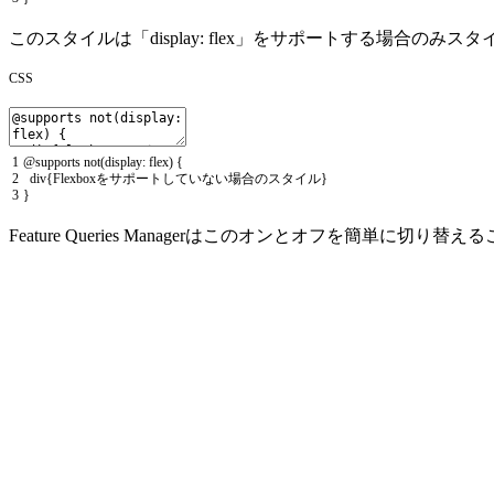
このスタイルは「display: flex」をサポートする場
CSS
1
@
supports
not
(
display
:
flex
)
{
2
div
{
Flexbox
をサポートしていない場合のスタイル
}
3
}
Feature Queries Managerはこのオンとオフを簡単に切り