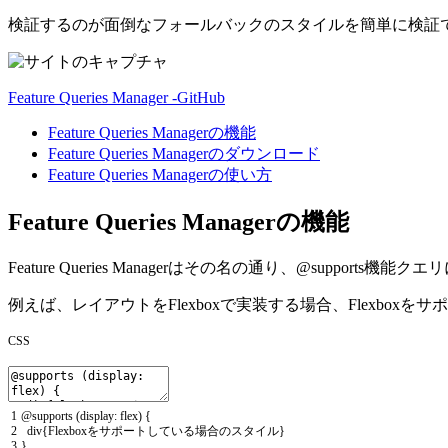
検証するのが面倒なフォールバックのスタイルを簡単に検証できるCh
Feature Queries Manager -GitHub
Feature Queries Managerの機能
Feature Queries Managerのダウンロード
Feature Queries Managerの使い方
Feature Queries Managerの機能
Feature Queries Managerはその名の通り、@supp
例えば、レイアウトをFlexboxで実装する場合、Flexb
CSS
1
@
supports
(
display
:
flex
)
{
2
div
{
Flexbox
をサポートしている場合のスタイル
}
3
}