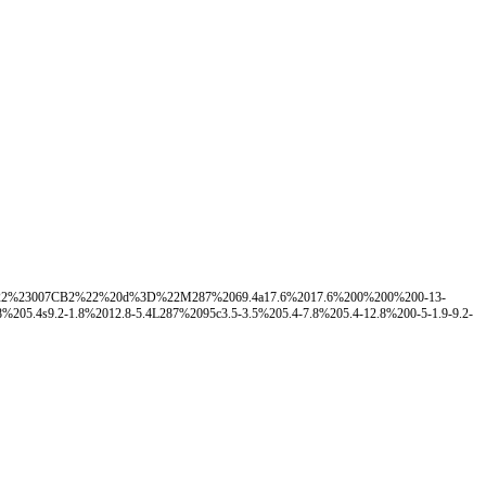
22%23007CB2%22%20d%3D%22M287%2069.4a17.6%2017.6%200%200%200-13-
.4s9.2-1.8%2012.8-5.4L287%2095c3.5-3.5%205.4-7.8%205.4-12.8%200-5-1.9-9.2-