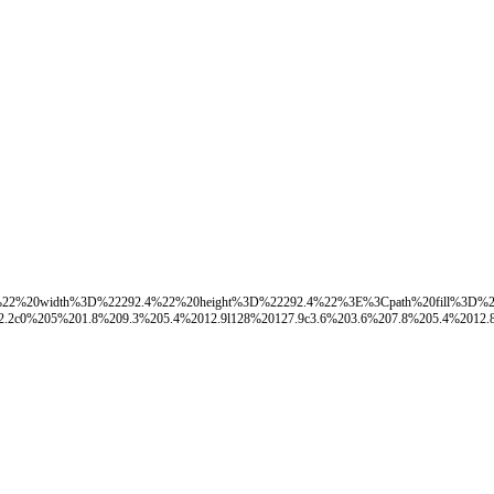
22%20width%3D%22292.4%22%20height%3D%22292.4%22%3E%3Cpath%20fill%3D%
c0%205%201.8%209.3%205.4%2012.9l128%20127.9c3.6%203.6%207.8%205.4%2012.8%205