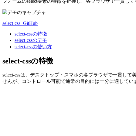
フォームのselect要素の特徴を把握し、各ブラウザで一貫
select-css -GitHub
select-cssの特徴
select-cssのデモ
select-cssの使い方
select-cssの特徴
select-cssは、デスクトップ・スマホの各ブラウザで一
せんが、コントロール可能で通常の目的には十分に適してい