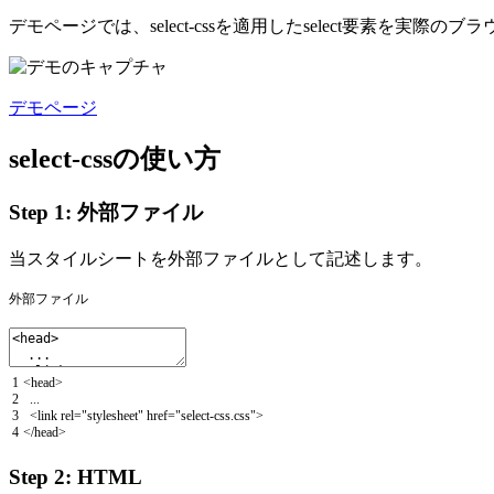
デモページでは、select-cssを適用したselect要素を実際の
デモページ
select-cssの使い方
Step 1: 外部ファイル
当スタイルシートを外部ファイルとして記述します。
外部ファイル
1
<
head
>
2
.
.
.
3
<
link
rel
=
"stylesheet"
href
=
"select-css.css"
>
4
<
/
head
>
Step 2: HTML