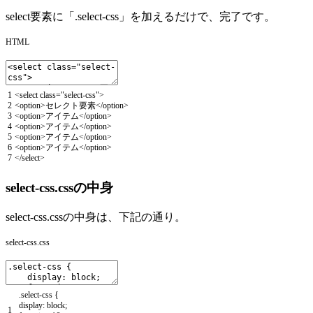
select要素に「.select-css」を加えるだけで、完了です。
HTML
1
<
select
class
=
"select-css"
>
2
<
option
>
セレクト要素
<
/
option
>
3
<
option
>
アイテム
<
/
option
>
4
<
option
>
アイテム
<
/
option
>
5
<
option
>
アイテム
<
/
option
>
6
<
option
>
アイテム
<
/
option
>
7
<
/
select
>
select-css.cssの中身
select-css.cssの中身は、下記の通り。
select-css.css
.
select
-
css
{
display
:
block
;
1