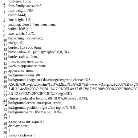
font
-
size
:
16px
;
2
font
-
family
:
sans
-
serif
;
3
font
-
weight
:
700
;
4
color
:
#444;
5
line
-
height
:
1.3
;
6
padding
:
.
6em
1.4em
.
5em
.
8em
;
7
width
:
100
%
;
8
max
-
width
:
100
%
;
9
box
-
sizing
:
border
-
box
;
10
margin
:
0
;
11
border
:
1px
solid
#aaa;
12
box
-
shadow
:
0
1px
0
1px
rgba
(
0
,
0
,
0
,
.
04
)
;
13
border
-
radius
:
.
5em
;
14
-
moz
-
appearance
:
none
;
15
-
webkit
-
appearance
:
none
;
16
appearance
:
none
;
17
background
-
color
:
#fff;
18
background
-
image
:
url
(
'data:image/svg+xml;charset=US-
19
ASCII,%3Csvg%20xmlns%3D%22http%3A%2F%2Fwww.w3.org%2F2000%2Fsvg%
20
5.4H18.4c-5%200-9.3%201.8-12.9%205.4A17.6%2017.6%200%200%200%200%2082.2
21
5.5-12.8z%22%2F%3E%3C%2Fsvg%3E'
)
,
22
linear
-
gradient
(
to
bottom
,
#ffffff 0%,#e5e5e5 100%);
23
background
-
repeat
:
no
-
repeat
,
repeat
;
24
background
-
position
:
right
.
7em
top
50
%
,
0
0
;
25
background
-
size
:
.
65em
auto
,
100
%
;
26
}
27
.
select
-
css
::
-
ms
-
expand
{
28
display
:
none
;
29
}
30
.
select
-
css
:
hover
{
31