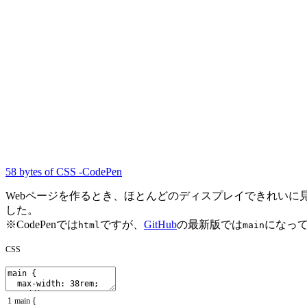
58 bytes of CSS -CodePen
Webページを作るとき、ほとんどのディスプレイできれいに
した。
※CodePenでは
ですが、
GitHub
の最新版では
になっ
html
main
CSS
1
main
{