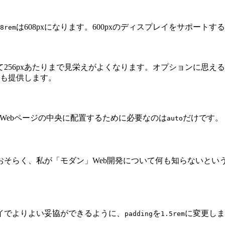
は608pxになります。600pxのディスプレイをサポート
8rem
て256pxあたりまで見栄えがよくなります。オプションに思
も提供します。
Webページの中央に配置するために必要なのは
だけです。
auto
おそらく、私が「モダン」Web開発について何も知らないとい
イでよりよい妥協ができるように、
を
に変更しま
padding
1.5rem