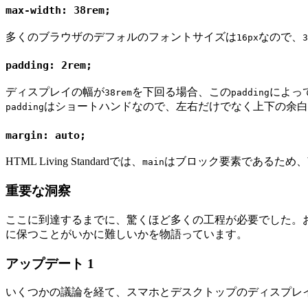
max-width: 38rem;
多くのブラウザのデフォルのフォントサイズは
なので、
16px
3
padding: 2rem;
ディスプレイの幅が
を下回る場合、この
によっ
38rem
padding
はショートハンドなので、左右だけでなく上下の余白
padding
margin: auto;
HTML Living Standardでは、
はブロック要素であるため、
main
重要な洞察
ここに到達するまでに、驚くほど多くの工程が必要でした。
に保つことがいかに難しいかを物語っています。
アップデート 1
いくつかの議論を経て、スマホとデスクトップのディスプレ