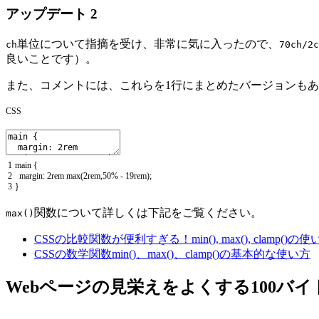
アップデート 2
単位について指摘を受け、非常に気に入ったので、
ch
70ch/2c
良いことです）。
また、コメントには、これらを1行にまとめたバージョンも
CSS
1
main
{
2
margin
:
2rem
max
(
2rem
,
50
%
-
19rem
)
;
3
}
関数について詳しくは下記をご覧ください。
max()
CSSの比較関数が便利すぎる！min(), max(), clamp(
CSSの数学関数min()、max()、clamp()の基本的な使い方
Webページの見栄えをよくする100バイト