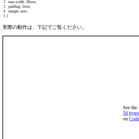
2
max
-
width
:
38rem
;
3
padding
:
2rem
;
4
margin
:
auto
;
5
}
実際の動作は、下記でご覧ください。
See the
58 byte
on
Cod