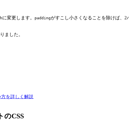
に変更します。
がすこし小さくなることを除けば、2
h
padding
ありました。
)の使い方を詳しく解説
のCSS