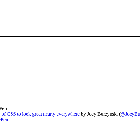
 Pen
s of CSS to look great nearly everywhere
by Joey Burzynski (
@JoeyBu
ePen
.