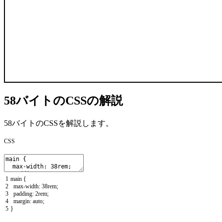
58バイトのCSSの解説
58バイトのCSSを解説します。
CSS
1
main
{
2
max
-
width
:
38rem
;
3
padding
:
2rem
;
4
margin
:
auto
;
5
}