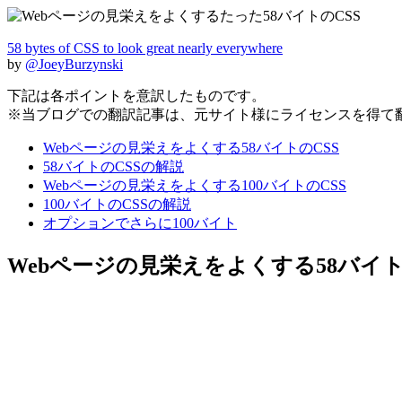
58 bytes of CSS to look great nearly everywhere
by
@JoeyBurzynski
下記は各ポイントを意訳したものです。
※当ブログでの翻訳記事は、元サイト様にライセンスを得て
Webページの見栄えをよくする58バイトのCSS
58バイトのCSSの解説
Webページの見栄えをよくする100バイトのCSS
100バイトのCSSの解説
オプションでさらに100バイト
Webページの見栄えをよくする58バイト