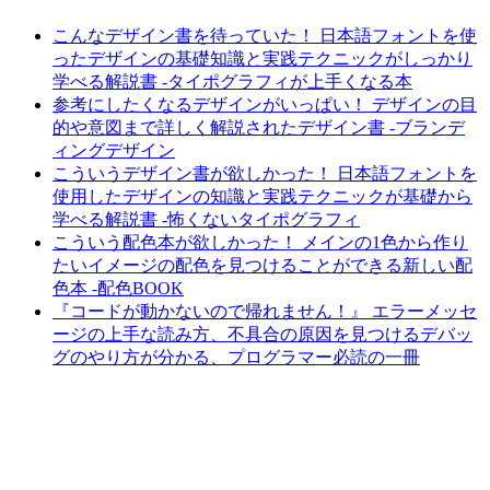
こんなデザイン書を待っていた！ 日本語フォントを使
ったデザインの基礎知識と実践テクニックがしっかり
学べる解説書 -タイポグラフィが上手くなる本
参考にしたくなるデザインがいっぱい！ デザインの目
的や意図まで詳しく解説されたデザイン書 -ブランデ
ィングデザイン
こういうデザイン書が欲しかった！ 日本語フォントを
使用したデザインの知識と実践テクニックが基礎から
学べる解説書 -怖くないタイポグラフィ
こういう配色本が欲しかった！ メインの1色から作り
たいイメージの配色を見つけることができる新しい配
色本 -配色BOOK
『コードが動かないので帰れません！』 エラーメッセ
ージの上手な読み方、不具合の原因を見つけるデバッ
グのやり方が分かる、プログラマー必読の一冊