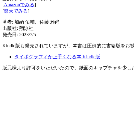
[
Amazonでみる
]
[
楽天でみる
]
著者: 加納 佑輔、佐藤 雅尚
出版社: 翔泳社
発売日: 2023/7/5
Kindle版も発売されていますが、本書は圧倒的に書籍版をお
タイポグラフィが上手くなる本 Kindle版
版元様より許可をいただいたので、紙面のキャプチャを少し