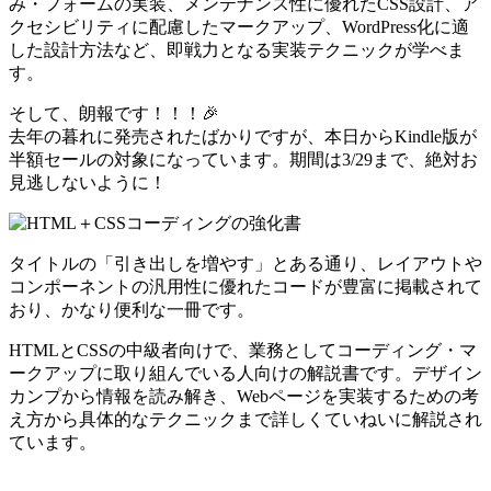
み・フォームの実装、メンテナンス性に優れたCSS設計、ア
クセシビリティに配慮したマークアップ、WordPress化に適
した設計方法など、即戦力となる実装テクニックが学べま
す。
そして、朗報です！！！🎉
去年の暮れに発売されたばかりですが、本日から
Kindle版が
半額セールの対象に
なっています。期間は3/29まで、絶対お
見逃しないように！
タイトルの「引き出しを増やす」とある通り、レイアウトや
コンポーネントの
汎用性に優れたコードが豊富
に掲載されて
おり、かなり便利な一冊です。
HTMLとCSSの中級者向けで、業務としてコーディング・マ
ークアップに取り組んでいる人向けの解説書です。デザイン
カンプから情報を読み解き、Webページを実装するための考
え方から具体的なテクニックまで詳しくていねいに解説され
ています。