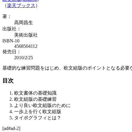
（
楽天ブックス
）
著：
高岡昌生
出版社：
美術出版社
ISBN-10
4568504112
発売日：
2010/2/25
基礎的な練習問題をはじめ、欧文組版のポイントとなる必要
目次
欧文書体の基礎知識
欧文組版の基礎練習
より良い欧文組版のために
一歩上を行く欧文組版
タイポグラフィとは？
[ad#ad-2]