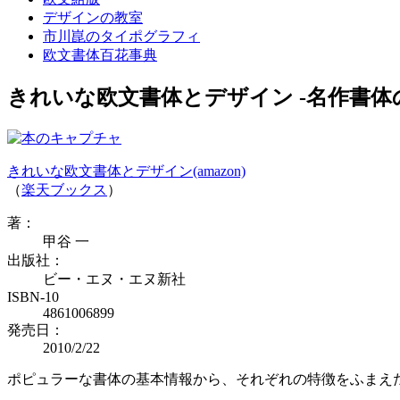
デザインの教室
市川崑のタイポグラフィ
欧文書体百花事典
きれいな欧文書体とデザイン -名作書
きれいな欧文書体とデザイン(amazon)
（
楽天ブックス
）
著：
甲谷 一
出版社：
ビー・エヌ・エヌ新社
ISBN-10
4861006899
発売日：
2010/2/22
ポピュラーな書体の基本情報から、それぞれの特徴をふまえ