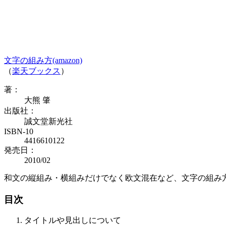
文字の組み方(amazon)
（
楽天ブックス
）
著：
大熊 肇
出版社：
誠文堂新光社
ISBN-10
4416610122
発売日：
2010/02
和文の縦組み・横組みだけでなく欧文混在など、文字の組み
目次
タイトルや見出しについて