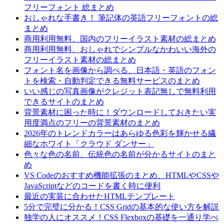
フリーフォント 総まとめ
おしゃれな手書き！ 筆記体の英語フリーフォントの総
まとめ
商用利用無料、国内のフリーイラスト素材の総まとめ
商用利用無料、おしゃれでシンプルなかわいい海外の
フリーイラスト素材の総まとめ
フォント名を画像から調べる、日本語・英語のフォン
トを検索・自動判定できる無料サービスのまとめ
いい感じの写真画像がクレジット表記無しで無料利用
できるサイトのまとめ
背景素材に困った時に！ダウンロードしておきたい実
用度満点のフリーの背景素材のまとめ
2026年のトレンドカラーはあらゆる色彩を輝かせる繊
細なホワイト「クラウド ダンサー」
色々な色の名前、伝統色の名前が分かるサイトのまと
め
VS Codeのおすすめ機能拡張のまとめ、HTMLやCSSや
JavaScriptなどのコードを書く時に便利
最近の実装に合わせたHTMLテンプレート
5分で完璧に分かる！CSS Gridの基本的な使い方を解説
独学の人にオススメ！CSS Flexboxの基礎を一通り学べ