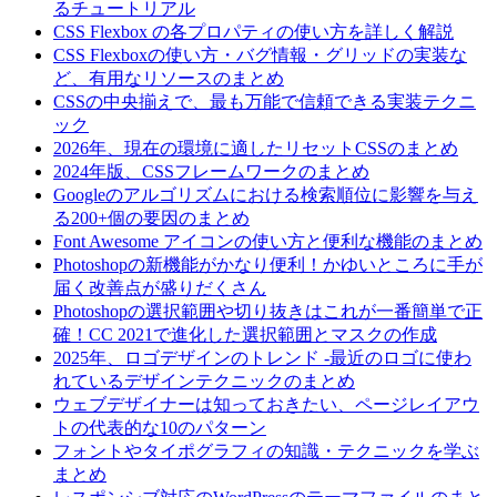
るチュートリアル
CSS Flexbox の各プロパティの使い方を詳しく解説
CSS Flexboxの使い方・バグ情報・グリッドの実装な
ど、有用なリソースのまとめ
CSSの中央揃えで、最も万能で信頼できる実装テクニ
ック
2026年、現在の環境に適したリセットCSSのまとめ
2024年版、CSSフレームワークのまとめ
Googleのアルゴリズムにおける検索順位に影響を与え
る200+個の要因のまとめ
Font Awesome アイコンの使い方と便利な機能のまとめ
Photoshopの新機能がかなり便利！かゆいところに手が
届く改善点が盛りだくさん
Photoshopの選択範囲や切り抜きはこれが一番簡単で正
確！CC 2021で進化した選択範囲とマスクの作成
2025年、ロゴデザインのトレンド -最近のロゴに使わ
れているデザインテクニックのまとめ
ウェブデザイナーは知っておきたい、ページレイアウ
トの代表的な10のパターン
フォントやタイポグラフィの知識・テクニックを学ぶ
まとめ