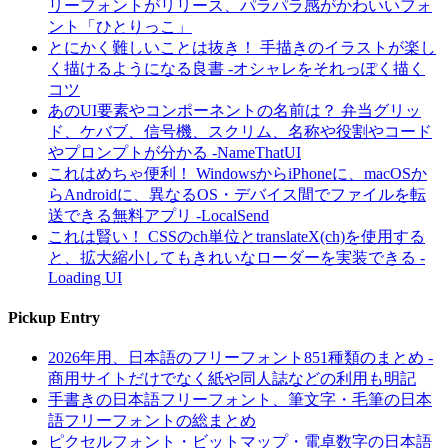
リーフォントがリリース、パラパラ感がかわいいフォ
ント「ひとりっこ」
とにかく難しいことは抜き！ 手描きのイラストが楽し
く描けるようになる良書 -オシャレをそれっぽく描く
コツ
あのUI要素やコンポーネントの名前は？ 弁当グリッ
ド、ケバブ、信号機、スクリム、名称や役割やコード
やプロンプトが分かる -NameThatUI
これはめちゃ便利！ WindowsからiPhoneに、macOSか
らAndroidに、異なるOS・デバイス間でファイルを転
送できる無料アプリ -LocalSend
これは賢い！ CSSのch単位とtranslateX(ch)を使用する
と、拡大縮小してもきれいなローダーを実装できる -
Loading UI
Pickup Entry
2026年用、日本語のフリーフォント851種類のまとめ -
商用サイトだけでなく紙や同人誌などの利用も明記
手書きの日本語フリーフォント、筆文字・毛筆の日本
語フリーフォントの総まとめ
ピクセルフォント・ビットマップ・電卓数字の日本語