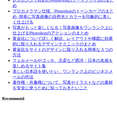
レスポンシブ対応のWordPressのテーマファイルのまと
め
プロカメラマン仕様、Photoshopのトーンカーブのまと
め -簡単に写真画像の自然光とカラーを印象的に美し
く仕上げる
写真がもっと楽しくなる！写真画像をワンランク上に
仕上げるPhotoshopのアクションのまとめ
黄金比について詳しく解説、レイアウトや構図に効果
的に取り入れるデザインテクニックのまとめ
黄金比をサイトのデザインに取り入れる簡単な３つの
方法
フェルメールやゴッホ、北斎など西洋・日本の名画を
楽しめるサイト集
美しい日本語を使いたい、ワンランク上のビジネスメ
ールの作法
著作権・肖像権について、写真やイラストなどの素材
を安全に使うために知っておきたいこと
Recommend