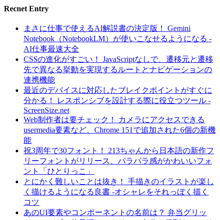
Recnet Entry
まさに仕事で使えるAI解説書の決定版！ Gemini
Notebook（NotebookLM）が使いこなせるようになる -
AI仕事最速大全
CSSの進化がすごい！ JavaScriptなしで、遷移元と遷移
先で異なる挙動を実現するルートとナビゲーションの
連携機能
最近のデバイスに対応したブレイクポイントがすぐに
分かる！ レスポンシブを設計する際に役立つツール -
ScreenSize.net
Web制作者は要チェック！ カメラにアクセスできる
usermedia要素など、Chrome 151で追加された6個の新機
能
祝3周年で30フォント！ 213ちゃんから日本語の新作フ
リーフォントがリリース、パラパラ感がかわいいフォ
ント「ひとりっこ」
とにかく難しいことは抜き！ 手描きのイラストが楽し
く描けるようになる良書 -オシャレをそれっぽく描く
コツ
あのUI要素やコンポーネントの名前は？ 弁当グリッ