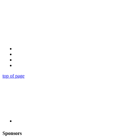
top of page
Sponsors