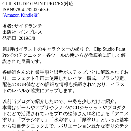
CLIP STUDIO PAINT PRO/EX対応
ISBN978-4-295-00563-6
[
Amazon Kindle版
]
著者: サイドランチ
出版社: インプレス
発売日: 2019/3/8
第1弾はイラストのキャラクターの塗りで、Clip Studio Paint
Proでのテクニック・各ツールの使い方が徹底的に詳しく解
説された良書です。
各絵師さんの作業手順と思考がステップごとに解説されてお
り、エフェクト作画に使用したレイヤー構成、ブラシ設定、
配色のRGB値などの詳細な情報も掲載されており、イラス
トのレベルが確実にアップします。
以前当ブログで紹介したので、中身を少しだけご紹介。
本書はゲームやアプリやラノベやCDジャケットやプロダク
トなどで活躍されているプロの絵師さん10名による「アニメ
塗り」「ブラシ塗り」「水彩塗り」「厚塗り」といった基本
から独自テクニックまで、バリエーション豊かな塗りのテク