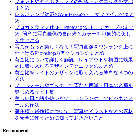
フォントやタイポグラフィの知識・テクニックを学ぶ
まとめ
レスポンシブ対応のWordPressのテーマファイルのまと
め
プロカメラマン仕様、Photoshopのトーンカーブのまと
め -簡単に写真画像の自然光とカラーを印象的に美し
く仕上げる
写真がもっと楽しくなる！写真画像をワンランク上に
仕上げるPhotoshopのアクションのまとめ
黄金比について詳しく解説、レイアウトや構図に効果
的に取り入れるデザインテクニックのまとめ
黄金比をサイトのデザインに取り入れる簡単な３つの
方法
フェルメールやゴッホ、北斎など西洋・日本の名画を
楽しめるサイト集
美しい日本語を使いたい、ワンランク上のビジネスメ
ールの作法
著作権・肖像権について、写真やイラストなどの素材
を安全に使うために知っておきたいこと
Recommend