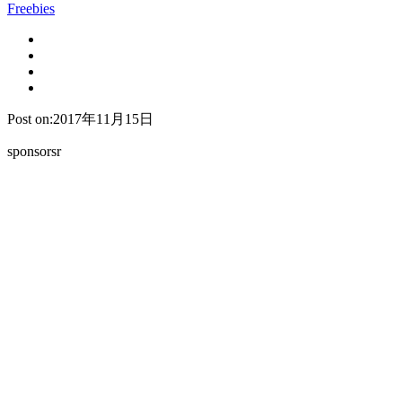
Freebies
Post on:2017年11月15日
sponsorsr